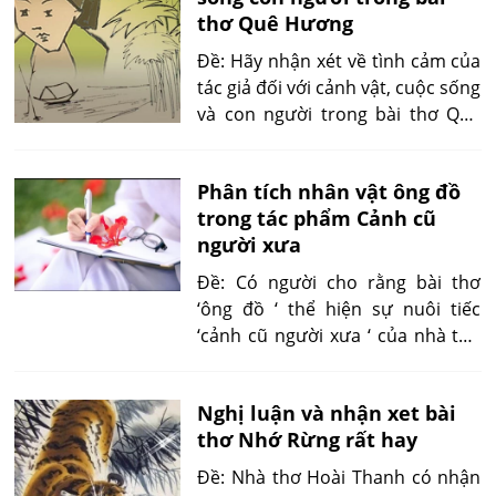
thơ Quê Hương
to...'
Đề: Hãy nhận xét về tình cảm của
tác giả đối với cảnh vật, cuộc sống
và con người trong bài thơ Quê
hương. 'Nhiều người vẫn có ấn
tượng rằng đã là nhà thơ lãng
Phân tích nhân vật ông đồ
mạn thì phải nói đến tình yêu đau
trong tác phẩm Cảnh cũ
khổ cô đơn, hoặc phải nhớ nhung
người xưa
mơ mộng đắm đuối...'
Đề: Có người cho rằng bài thơ
‘ông đồ ‘ thể hiện sự nuôi tiếc
‘cảnh cũ người xưa ‘ của nhà thơ
Vũ Đình Liên, em có đồng ý
không? Hãy chứng minh.
Nghị luận và nhận xet bài
thơ Nhớ Rừng rất hay
Đề: Nhà thơ Hoài Thanh có nhận