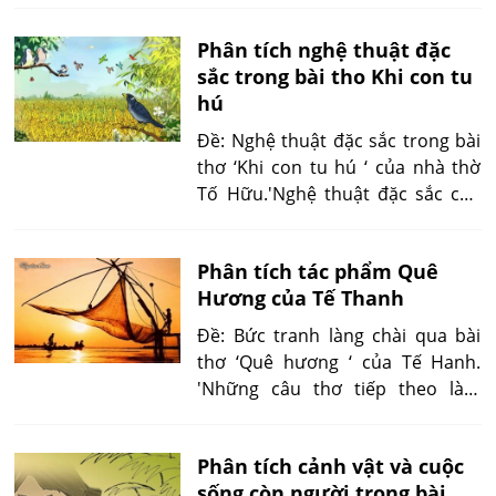
Thời gian là ‘sáng’, ‘tối’, không
Phân tích nghệ thuật đặc
gian là ‘bờ suối’, ‘hang’ và trên
sắc trong bài tho Khi con tu
nền của thời gian...'
hú
Đề: Nghệ thuật đặc sắc trong bài
thơ ‘Khi con tu hú ‘ của nhà thờ
Tố Hữu.'Nghệ thuật đặc sắc của
bài thơ là sự kết cấu hai tầng của
không gian, (ngoài trời, trong tù)
Phân tích tác phẩm Quê
hai cảnh vật đối lập nhau...'
Hương của Tế Thanh
Đề: Bức tranh làng chài qua bài
thơ ‘Quê hương ‘ của Tế Hanh.
'Những câu thơ tiếp theo làm
hiện rõ cái ngoại hình, bản chất
của con người làng chài. Họ là
Phân tích cảnh vật và cuộc
những kẻ mà cả cuộc đời gắn bó
sống còn người trong bài
với lao động, với biển cả sóng