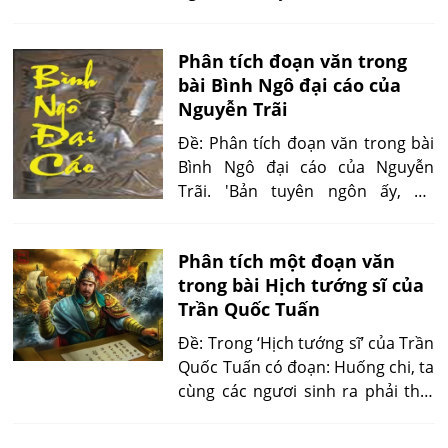
phạt trước lo trừ bạo ‘.Hãy giải
thích hai câu ấy.
Phân tích đoạn văn trong
bài Bình Ngô đại cáo của
Nguyễn Trãi
Đề: Phân tích đoạn văn trong bài
Bình Ngô đại cáo của Nguyễn
Trãi. 'Bản tuyên ngôn ấy, do
Nguyễn Trãi lấy lời Lê Lợi mà viết
nên, thật xứng đáng là tác phẩm
Phân tích một đoạn văn
của một nhà chính trị, một nhà
trong bài Hịch tướng sĩ của
quân sự, một nhà văn lớn mà
Trần Quốc Tuấn
nhân dân ta và thế giới...'
Đề: Trong ‘Hịch tướng sĩ’ của Trần
Quốc Tuấn có đoạn: Huống chi, ta
cùng các ngươi sinh ra phải thời
rối ren, lớn lên gặp buổi khó
nhọc; ngó thấy sứ giặc đi lại