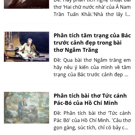
thơ ‘Hai chữ nước nhà‘ của Á Nam
Trần Tuấn Khải.'Nhà thơ lấy lời
người cha nhắc nhở người con về
dòng giống Lạc Hồng. Trời đã
Phân tích tâm trạng của Bác
định mảnh đất ‘Trời Nam riêng
trước cảnh đẹp trong bài
một cõi này’ từ đó mà đá bao
thơ Ngắm Trăng
nhiêu anh hùng...'
Đề: Qua bài thơ Ngắm trăng em
hãy nêu ý kiến của mình về tâm
trạng của Bác trước cảnh đẹp ấy.
'Như vậy câu thơ trong nguyên
tác thể hiện được sự xúc động,
Phân tích bài thơ Tức cánh
bối rối của nhà thơ. Khi chuyển
Pác-Bó của Hồ Chí Minh
sang câu thơ dịch thì sự ‘bối rối’
tự vân đã mất, thay vào đó là...'
Đề: Phân tích bài thơ ‘Tức cánh
Pác Bó’ của Hồ Chí Minh. 'Câu thơ
gọn gàng, súc tích, chỉ có bảy chữ
mà có cả thời gian, hành động.