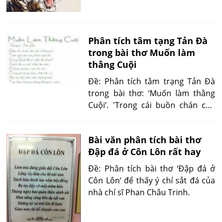
vườn bách thú để thể hiện cảm
xúc của nhà thơ như thế nào?
Phân tích tâm tạng Tản Đà
trong bài thơ Muốn làm
thằng Cuội
Đề: Phân tích tâm trạng Tản Đà
trong bài thơ: ‘Muốn làm thằng
Cuội’. 'Trong cái buồn chán của
Tản Đà, Nguyễn Khắc Hiếu ta còn
cảm nhận cả một nỗi cô đơn
Bài văn phân tích bài thơ
không người bày tỏ...'
Đập đá ở Côn Lôn rất hay
Đề: Phân tích bài thơ ‘Đập đá ở
Côn Lôn‘ để thấy ý chí sắt đá của
nhà chí sĩ Phan Châu Trinh.