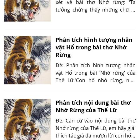
xét về bài thơ Nhớ rừng: ‘Ta
tưởng chừng thấy những chữ bị
xô đẩy, bị dằn vặt bơi một sức
mạnh phi thường. Thế Lữ như
một viên tướng điều khiển đội
Phân tích hình tượng nhân
quân Việt ngữ bằng những mệnh
vật Hổ trong bài thơ Nhớ
lệnh không thể cương được ‘.Em
Rừng
hiểu như thế nào về ỷ kiến đó?
Qua bài thơ hãy chứng minh.
Đề: Phân tích hình tượng nhân
vật Hổ trong bài ‘Nhớ rừng’ của
Thế Lữ.'Con hổ nhớ rừng, nhớ
một thời oanh liệt đã qua chính là
vì chán ngán cuộc sống mà nó
Phân tích nội dung bài thơ
đang bị giam hãm, mất tự do...'
Nhớ Rừng của Thế Lữ
Đề: Căn cứ vào nội dung bài thơ
Nhớ rừng của Thế Lữ, em hãy giải
thích tác giả đã mượn lời con hổ ở