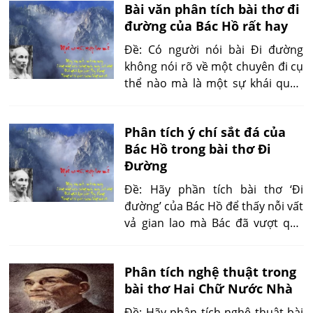
Bài văn phân tích bài thơ đi
nghênh ngang ngoài đường, uốn
đường của Bác Hồ rất hay
lưỡi cú diều mà sỉ mắng triều
đình, đem thân dê chó mà bắt nạt
Đề: Có người nói bài Đi đường
tể phụ, lại thác mệnh Hốt Tất Liệt
không nói rõ về một chuyên đi cụ
mà đòi ngọc lụa, để thoả lòng
thể nào mà là một sự khái quát,
tham khôn cùng, giả hiệu Vân
tổng kết, suy ngẫm rút ra chân lí
Nam vương mà thu bạc vàng để
từ trải nghiệm của chính tác giả
vét của kho có hạn. Thật khác nào
Phân tích ý chí sắt đá của
về việc đi đường và rộng ra là về
ném thịt cho hô’ đói, sao cho khỏi
Bác Hồ trong bài thơ Đi
đường đời, đường cách mạng. Em
gây tai hoạ về sau!. Ta thường tới
Đường
hãy phân tích bài thơ và nêu ý
bữa quên ăn, nửa đêm vỗ gối,
kiến của mình.
Đề: Hãy phần tích bài thơ ‘Đi
ruột đau như cắt, nước mắt đầm
đường’ của Bác Hồ để thấy nỗi vất
đìa, chỉ căm tức rằng chưa xẻ thịt
vả gian lao mà Bác đã vượt qua
lột da, nuốt gan uổng máu quân
bằng ỷ chí sắt đá.
thù, dẫu cho trăm thân này phơi
ngoài nội cỏ, nghìn xác này gói
Phân tích nghệ thuật trong
trong da ngựa ta cũng vui lòng.
bài thơ Hai Chữ Nước Nhà
Em hãy phân tích đoạn văn trên:
Đề: Hãy phân tích nghệ thuật bài