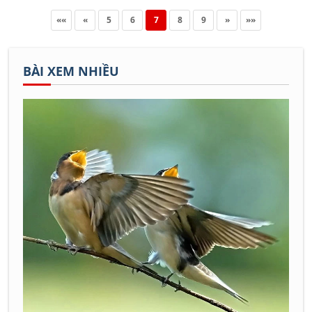
««
«
5
6
7
8
9
»
»»
BÀI XEM NHIỀU