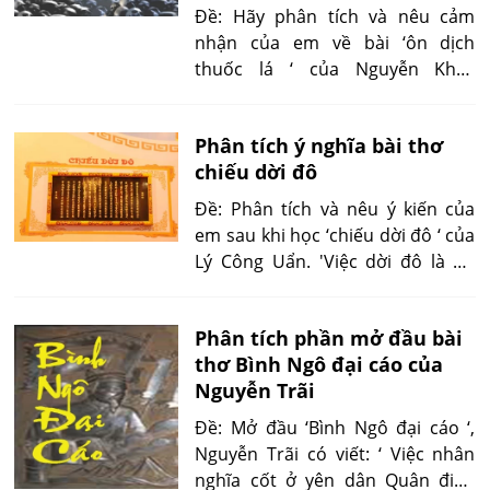
Đề: Hãy phân tích và nêu cảm
nhận của em về bài ‘ôn dịch
thuốc lá ‘ của Nguyễn Khắc
Viện.'Kẻ nghiện thuốc lá còn đầu
độc những người xung quanh
Phân tích ý nghĩa bài thơ
bằng khói thuốc lá. Hiện tượng
chiếu dời đô
sinh non, trẻ mới sinh ra đã suy
yếu...'
Đề: Phân tích và nêu ý kiến của
em sau khi học ‘chiếu dời đô ‘ của
Lý Công Uẩn. 'Việc dời đô là do
yêu cầu của xu thế lịch sử chứ
không phải ý kiến của mình mà tự
Phân tích phần mở đầu bài
tiện chuyển dời...'
thơ Bình Ngô đại cáo của
Nguyễn Trãi
Đề: Mở đầu ‘Bình Ngô đại cáo ‘,
Nguyễn Trãi có viết: ‘ Việc nhân
nghĩa cốt ở yên dân Quân điếu