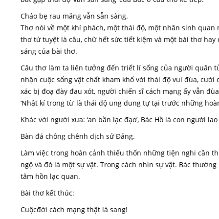
Cháo bẹ rau măng vẫn sẵn sàng.
Thơ nói về một khí phách, một thái độ, một nhân sinh quan 
thơ tứ tuyệt là câu, chữ hết sức tiết kiệm và một bài thơ hay
sáng của bài thơ.
Câu thơ làm ta liên tưởng đến triết lí sống của người quân 
nhận cuộc sống vật chất kham khổ với thái độ vui đùa, cười 
xác bị đoạ đày đau xót, người chiến sĩ cách mạng ấy vẫn đùa cợt
‘Nhật kí trong tù’ là thái độ ung dung tự tại trước những ho
Khác với người xưa: ‘an bần lạc đạo’, Bác Hồ là con người la
Bàn đá chông chênh dịch sử Đảng.
Làm việc trong hoàn cảnh thiếu thốn những tiện nghi cần thiế
ngộ và đó là một sự vật. Trong cách nhìn sự vật. Bác thường
tâm hồn lạc quan.
Bài thơ kết thúc:
Cuộcđời cách mạng thật là sang!