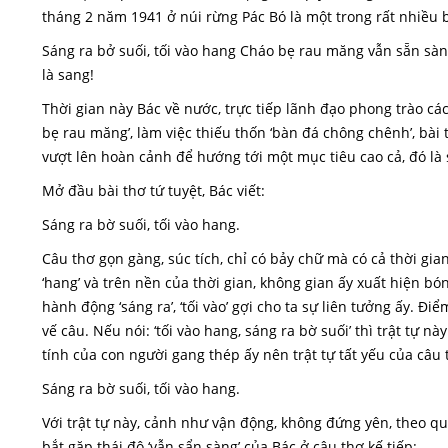
tháng 2 năm 1941 ở núi rừng Pác Bó là một trong rất nhiều
Sáng ra bở suối, tối vào hang Cháo bẹ rau măng vẫn sẵn sà
là sang!
Thời gian này Bác về nước, trực tiếp lãnh đạo phong trào c
bẹ rau măng’, làm việc thiếu thốn ‘bàn đá chông chênh’, bài
vượt lên hoàn cảnh để hướng tới một mục tiêu cao cả, đó là 
Mở đầu bài thơ tứ tuyệt, Bác viết:
Sáng ra bờ suối, tối vào hang.
Câu thơ gọn gàng, súc tích, chỉ có bảy chữ mà có cả thời gian, 
‘hang’ và trên nền của thời gian, không gian ấy xuất hiện b
hành động ‘sáng ra’, ‘tối vào’ gợi cho ta sự liên tưởng ấy. Đi
vế câu. Nếu nói: ‘tối vào hang, sáng ra bờ suối’ thì trật tự n
tính của con người gang thép ấy nên trật tự tất yếu của câu 
Sáng ra bờ suối, tối vào hang.
Với trật tự này, cảnh như vận động, không đứng yên, theo quy 
bắt gặp thái độ ‘vẫn sẩn sàng’ của Bác ở câu thơ kế tiếp: