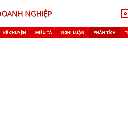
DOANH NGHIỆP
KỂ CHUYỆN
MIÊU TẢ
NGHỊ LUẬN
PHÂN TÍCH
T