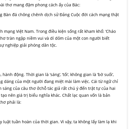
 bài thơ mang đậm phong cách ấy của Bác:
ng Bàn đá chông chênh dịch sử Đảng Cuộc đời cách mạng thật
ách mạng Việt Nam. Trong điều kiện sống rất kham khổ: ‘Cháo
 thơ tràn ngập niềm vui và dí dỏm của một con người biết
sự nghiệp giải phóng dân tộc.
hành động. Thời gian là ‘sáng’, ‘tối’, không gian là ‘bờ suối’,
óng dáng của một người đang miệt mài làm việc. Cái từ ngữ chỉ
ểm sáng của câu thơ ởchỗ tác giả rất chú ý đến trật tự của hai
ày tạo nên giá trị biểu nghĩa khác. Chất lạc quan vốn là bản
thơ phải là:
luật tuần hoàn của thời gian. Vì vậy, ta không lấy làm lạ khi