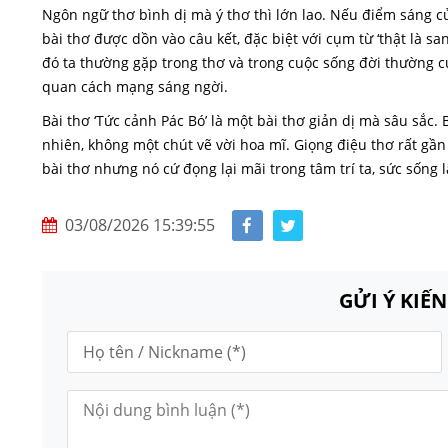
Ngôn ngữ thơ bình dị mà ý thơ thì lớn lao. Nếu điểm sáng củ
bài thơ được dồn vào câu kết, đặc biệt với cụm từ ‘thật là san
đó ta thường gặp trong thơ và trong cuộc sống đời thường củ
quan cách mạng sáng ngời.
Bài thơ ‘Tức cảnh Pác Bó’ là một bài thơ giản dị mà sâu sắc.
nhiên, không một chút vẽ vời hoa mĩ. Giọng điệu thơ rất gần
bài thơ nhưng nó cứ đọng lại mãi trong tâm trí ta, sức sống 
03/08/2026 15:39:55
GỬI Ý KIẾ