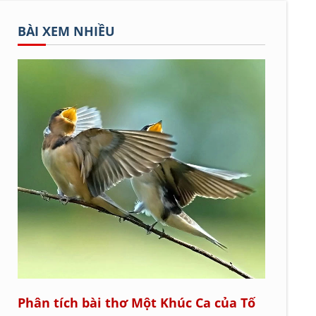
BÀI XEM NHIỀU
Phân tích bài thơ Một Khúc Ca của Tố