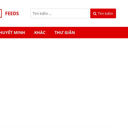
FEEDS
Tìm kiếm
HUYẾT MINH
KHÁC
THƯ GIÃN