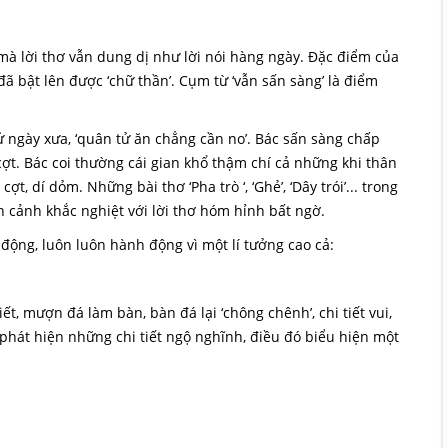
mà lời thơ vẫn dung dị như lời nói hàng ngày. Đặc điểm của
 đã bật lên được ‘chữ thần’. Cụm từ ‘vẫn sấn sàng’ là điểm
tử ngày xưa, ‘quân tử ăn chẳng cần no’. Bác sấn sàng chấp
cợt. Bác coi thường cái gian khổ thậm chí cả những khi thân
, dí dỏm. Những bài thơ ‘Pha trò ‘, ‘Ghẻ’, ‘Dây trói’... trong
àn cảnh khắc nghiệt với lời thơ hóm hỉnh bất ngờ.
o động, luôn luôn hành động vì một lí tưởng cao cả:
t, mượn đá làm bàn, bàn đá lại ‘chông chênh’, chi tiết vui,
 phát hiện những chi tiết ngộ nghĩnh, điều đó biểu hiện một