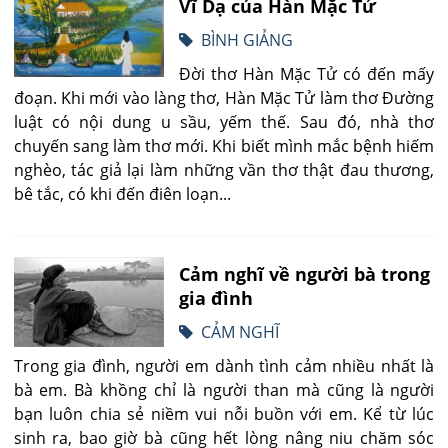
Vĩ Dạ của Hàn Mặc Tử
BÌNH GIẢNG
Đời thơ Hàn Mặc Tử có đến mấy
đoạn. Khi mới vào làng thơ, Hàn Mặc Tử làm thơ Đường
luật có nội dung u sầu, yếm thế. Sau đó, nhà thơ
chuyến sang làm thơ mới. Khi biết mình mắc bệnh hiếm
nghèo, tác giả lại làm những vần thơ thật đau thương,
bê tắc, có khi đến điên loạn...
Cảm nghĩ về người bà trong
gia đình
CẢM NGHĨ
Trong gia đình, người em dành tình cảm nhiều nhất là
bà em. Bà khồng chỉ là người than mà cũng là người
bạn luôn chia sẻ niềm vui nỗi buồn với em. Kể từ lúc
sinh ra, bao giờ bà cũng hết lòng nâng niu chăm sóc