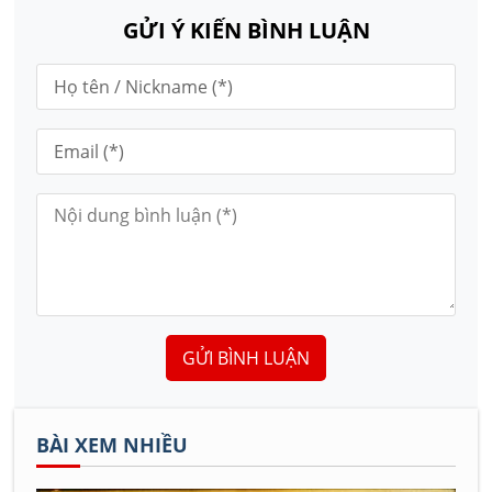
GỬI Ý KIẾN BÌNH LUẬN
GỬI BÌNH LUẬN
BÀI XEM NHIỀU