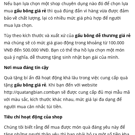
Nếu bạn lựa chọn một shop chuyên dụng nào đó để chọn lựa
mua
gấu bông giá rẻ
thì quá đúng đắn vì hàng vừa được đảm
bảo về chất lượng, lại có nhiều mức giá phù hợp để người
mua lựa chọn.
Tùy theo kích thước và xuất xứ của
gấu bông dễ thương giá rẻ
mà chúng sẽ có mức giá giao động trong khoảng từ 100.000
VNĐ đến 500.000 VNĐ. Bạn có thể tha hồ lựa chọn một món
quà ý nghĩa, dễ thương tặng sinh nhật bạn gái của mình.
Nơi mua đáng tin cậy
Quà tặng bí ẩn đã hoạt động khá lâu trong việc cung cấp quà
tặng
gấu bông giá rẻ
. Khi bạn đến với website
http://quatangbian.combạn sẽ được cung cấp đủ mọi mẫu mã
với màu sắc, kích thước khác nhau, mức giá lại đa dạng để
người mua cân nhắc túi tiền.
Tiêu chí hoạt động của shop
Chúng tôi biết rằng để mua được món quà đáng yêu này để
tặng những người thân yêu thì bạn phải bỏ ra một số tiền kha