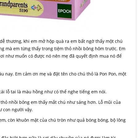
dễ thương, khi em mở hộp quà ra em bất ngờ thấy một chú
bông mà em từng thấy trong tiệm thỏ nhồi bông hôm trước. Em
chơi như muốn có được nó nên mẹ đã quyết định mua nó để
âu nay. Em cảm ơn mẹ và đặt tên cho chú thỏ là Pon Pon, một
g cái lỗ tai là màu hồng như có thể nghe tiếng em nói.
 thỏ nhồi bông em thấy mắt chú như sáng hơn. Lỗ mũi của
ư con người vậy.
i em, còn khuôn mặt của chú tròn như quả bóng bóng, bộ lông
còn đặc biệt hơn nữa là sợi dây chuyền của nó được làm từ