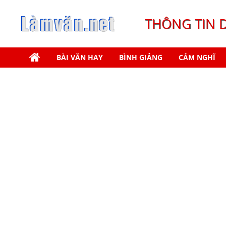
THÔNG TIN 
BÀI VĂN HAY
BÌNH GIẢNG
CẢM NGHĨ