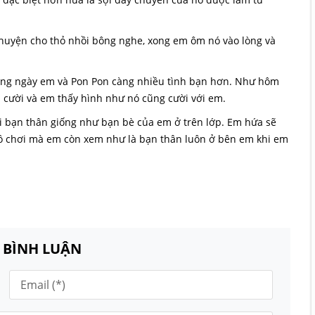
chuyện cho thỏ nhồi bông nghe, xong em ôm nó vào lòng và
àng ngày em và Pon Pon càng nhiều tình bạn hơn. Như hôm
 cười và em thấy hình như nó cũng cười với em.
 bạn thân giống như bạn bè của em ở trên lớp. Em hứa sẽ
 đồ chơi mà em còn xem như là bạn thân luôn ở bên em khi em
N BÌNH LUẬN