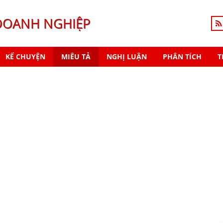
DOANH NGHIỆP
KỂ CHUYỆN
MIÊU TẢ
NGHỊ LUẬN
PHÂN TÍCH
T