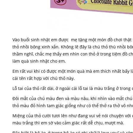
Vào buổi sinh nhật em được mẹ tặng một món đồ chơi thật 
thỏ nhồi bông xinh xắn. Không lẽ đây là chú thỏ thú nhồi 
thầm nghĩ, chắc mẹ thấy em nhìn con thỏ ở trong tiệm đồ 
làm quà sinh nhật cho em.
Em rất vui khi có được một món quà mà em thích nhất bấy l
cái tên rất hợp với chú thỏ này.
Lỗ tai của thỏ rất dài, ở ngoài cái lỗ tai là màu trắng ở tron
Đôi mắt của chú màu đen và màu nâu, khi nhìn vào mắt chú
thỏ màu đỏ hình tam giác giống như có thể thở ra thở vô nh
Miệng của thỏ cười tươi lên như đang vui vẻ nói chuyện vớ
màu trắng thì em sờ vào cảm giác rất dễ chịu, mượt mà.
Đặc biệt là bộ áo, ở trong bộ áo có ghi chữ “I love you” và 