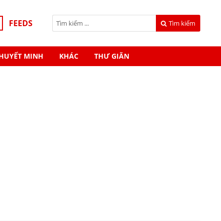
FEEDS
Tìm kiếm
HUYẾT MINH
KHÁC
THƯ GIÃN