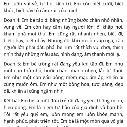
Em luôn vui vẻ, tự tin, kiên trì. Em còn biết cười, biết
khóc, biết bày tỏ cảm xúc của mình.
Đoạn 4: Em bé tập đi bằng những bước chân nhỏ nhắn,
vụng về. Em còn hay cầm tay người lớn, đi khắp nơi,
khám phá mọi thứ. Em cũng rất nhanh nhẹn, biết đi,
biết chạy, biết nhảy. Nhưng đôi khi em còn vấp ngã, cần
người lớn phải dắt, phải bế. Em rất thích vui chơi, thích
nhìn thấy những màu sắc, hình dạng, âm thanh mới lạ.
Đoạn 5: Em bé trông rất đáng yêu khi tập đi. Em như
một con thỏ nhỏ, bước chân nhanh nhẹn, lắc lư đuôi.
Em như một con gấu bông, mềm mại, ấm áp, khiến ai
cũng muốn ôm. Em như một bông hoa, tươi sáng, đẹp
đẽ, khiến ai cũng ngắm nhìn.
Kết bài: Em bé là một đứa trẻ rất đáng yêu, thông minh,
hiếu động. Em là niềm tự hào của gia đình và bạn bè.
Tôi rất yêu quý em, luôn mong em luôn khỏe mạnh,
hạnh phúc, phát triển tốt. Em bé là một món quà vô giá