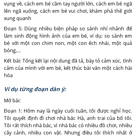
vụng về, cách em bé cầm tay người lớn, cách em bé ngã
lên ngã xuống, cách em bé vui chơi, khám phá thế giới
xung quanh
Đoạn 5: Dùng nhiều biện pháp so sánh nhí nhảnh để
làm sinh động hình ảnh của em bé, ví dụ: so sánh em
bé với một con chim non, một con ếch nhái, một quả
bóng,…
Kết bài: Tổng kết lại nội dung đã tả, bày tỏ cảm xúc, tình
cảm của mình với em bé, kết thúc bài văn một cách hài
hòa
Ví dụ từng đoạn dàn ý:
Mở bài:
Đoạn 1: Hôm nay là ngày cuối tuần, tôi được nghỉ học.
Tôi quyết định đi chơi nhà bác Hà, anh trai của bố tôi.
Tôi rất thích nhà bác, vì nhà bác có nhiều đồ chơi, nhiều
cây cảnh, nhiều con vật. Nhưng điều tôi thích nhất ở