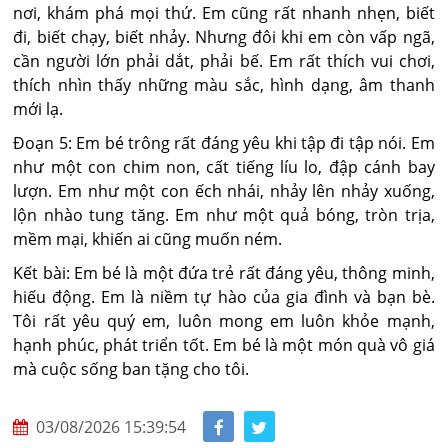
nơi, khám phá mọi thứ. Em cũng rất nhanh nhẹn, biết
đi, biết chạy, biết nhảy. Nhưng đôi khi em còn vấp ngã,
cần người lớn phải dắt, phải bế. Em rất thích vui chơi,
thích nhìn thấy những màu sắc, hình dạng, âm thanh
mới lạ.
Đoạn 5: Em bé trông rất đáng yêu khi tập đi tập nói. Em
như một con chim non, cất tiếng líu lo, đập cánh bay
lượn. Em như một con ếch nhái, nhảy lên nhảy xuống,
lộn nhào tung tăng. Em như một quả bóng, tròn trịa,
mềm mại, khiến ai cũng muốn ném.
Kết bài: Em bé là một đứa trẻ rất đáng yêu, thông minh,
hiếu động. Em là niềm tự hào của gia đình và bạn bè.
Tôi rất yêu quý em, luôn mong em luôn khỏe mạnh,
hạnh phúc, phát triển tốt. Em bé là một món quà vô giá
mà cuộc sống ban tặng cho tôi.
03/08/2026 15:39:54