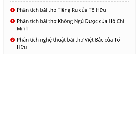
Phân tích bài thơ Tiếng Ru của Tố Hữu
Phân tích bài thơ Không Ngủ Được của Hồ Chí
Minh
Phân tích nghệ thuật bài thơ Việt Bắc của Tố
Hữu
Phân tích bài thơ Tiếng chuổi tre của nhà thơ
Tố Hữu
Phân tích nghệ thuật của truyện ngắn Đồng
hào có ma
© 2020 - LAMVAN.NET
GIỚI THIỆU
DỊCH VỤ
LIÊN HỆ
Hôm nay:
3619
Tháng này:
608872