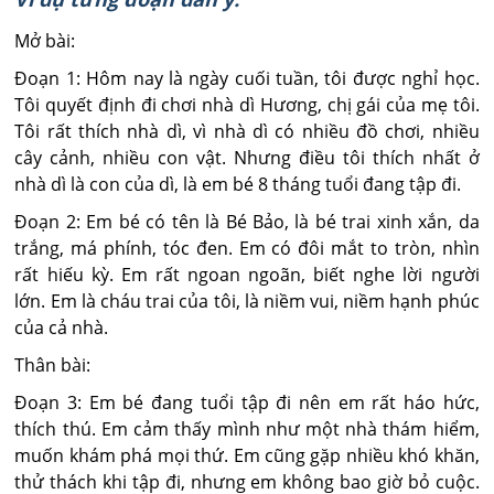
Mở bài:
Đoạn 1: Hôm nay là ngày cuối tuần, tôi được nghỉ học.
Tôi quyết định đi chơi nhà dì Hương, chị gái của mẹ tôi.
Tôi rất thích nhà dì, vì nhà dì có nhiều đồ chơi, nhiều
cây cảnh, nhiều con vật. Nhưng điều tôi thích nhất ở
nhà dì là con của dì, là em bé 8 tháng tuổi đang tập đi.
Đoạn 2: Em bé có tên là Bé Bảo, là bé trai xinh xắn, da
trắng, má phính, tóc đen. Em có đôi mắt to tròn, nhìn
rất hiếu kỳ. Em rất ngoan ngoãn, biết nghe lời người
lớn. Em là cháu trai của tôi, là niềm vui, niềm hạnh phúc
của cả nhà.
Thân bài:
Đoạn 3: Em bé đang tuổi tập đi nên em rất háo hức,
thích thú. Em cảm thấy mình như một nhà thám hiểm,
muốn khám phá mọi thứ. Em cũng gặp nhiều khó khăn,
thử thách khi tập đi, nhưng em không bao giờ bỏ cuộc.