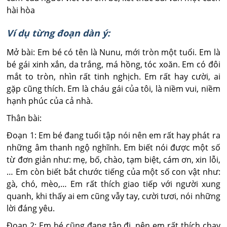
hài hòa
Ví dụ từng đoạn dàn ý:
Mở bài: Em bé có tên là Nunu, mới tròn một tuổi. Em là
bé gái xinh xắn, da trắng, má hồng, tóc xoăn. Em có đôi
mắt to tròn, nhìn rất tinh nghịch. Em rất hay cười, ai
gặp cũng thích. Em là cháu gái của tôi, là niềm vui, niềm
hạnh phúc của cả nhà.
Thân bài:
Đoạn 1: Em bé đang tuổi tập nói nên em rất hay phát ra
những âm thanh ngộ nghĩnh. Em biết nói được một số
từ đơn giản như: mẹ, bố, chào, tạm biệt, cám ơn, xin lỗi,
… Em còn biết bắt chước tiếng của một số con vật như:
gà, chó, mèo,… Em rất thích giao tiếp với người xung
quanh, khi thấy ai em cũng vẫy tay, cười tươi, nói những
lời đáng yêu.
Đoạn 2: Em bé cũng đang tập đi, nên em rất thích chạy