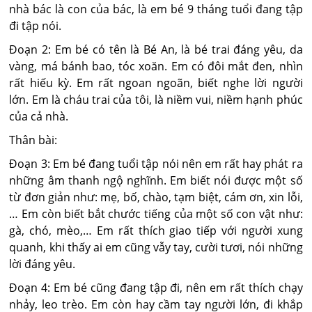
nhà bác là con của bác, là em bé 9 tháng tuổi đang tập
đi tập nói.
Đoạn 2: Em bé có tên là Bé An, là bé trai đáng yêu, da
vàng, má bánh bao, tóc xoăn. Em có đôi mắt đen, nhìn
rất hiếu kỳ. Em rất ngoan ngoãn, biết nghe lời người
lớn. Em là cháu trai của tôi, là niềm vui, niềm hạnh phúc
của cả nhà.
Thân bài:
Đoạn 3: Em bé đang tuổi tập nói nên em rất hay phát ra
những âm thanh ngộ nghĩnh. Em biết nói được một số
từ đơn giản như: mẹ, bố, chào, tạm biệt, cám ơn, xin lỗi,
… Em còn biết bắt chước tiếng của một số con vật như:
gà, chó, mèo,… Em rất thích giao tiếp với người xung
quanh, khi thấy ai em cũng vẫy tay, cười tươi, nói những
lời đáng yêu.
Đoạn 4: Em bé cũng đang tập đi, nên em rất thích chạy
nhảy, leo trèo. Em còn hay cầm tay người lớn, đi khắp