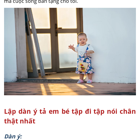
mà cuộc sống ban tặng cho tôi.
Lập dàn ý tả em bé tập đi tập nói chân
thật nhất
Dàn ý: