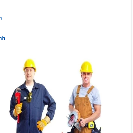
h
ạnh