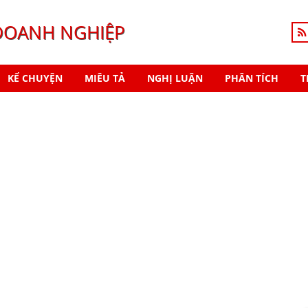
DOANH NGHIỆP
KỂ CHUYỆN
MIÊU TẢ
NGHỊ LUẬN
PHÂN TÍCH
T