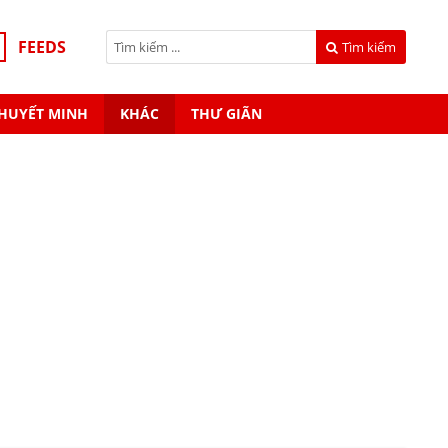
FEEDS
Tìm kiếm
HUYẾT MINH
KHÁC
THƯ GIÃN