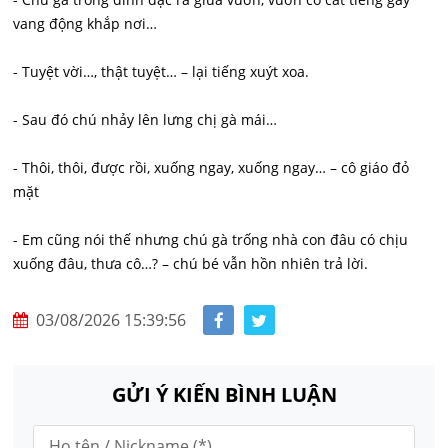
vang động khắp nơi…
- Tuyệt vời…, thật tuyệt… – lại tiếng xuýt xoa.
- Sau đó chú nhảy lên lưng chị gà mái…
- Thôi, thôi, được rồi, xuống ngay, xuống ngay… – cô giáo đỏ
mặt
- Em cũng nói thế nhưng chú gà trống nhà con đâu có chịu
xuống đâu, thưa cô…? – chú bé vẫn hồn nhiên trả lời.
03/08/2026 15:39:56
GỬI Ý KIẾN BÌNH LUẬN