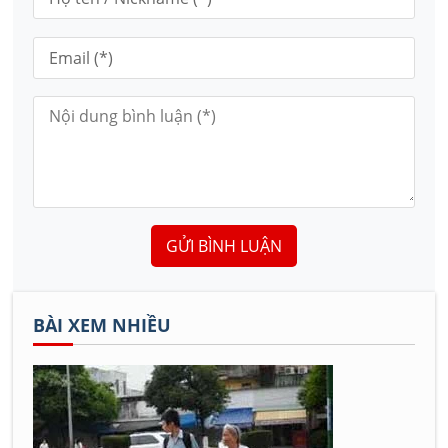
GỬI BÌNH LUẬN
BÀI XEM NHIỀU