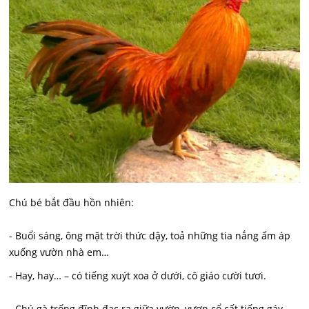
Chú bé bắt đầu hồn nhiên:
- Buổi sáng, ông mặt trời thức dậy, toả những tia nắng ấm áp
xuống vườn nhà em…
- Hay, hay… – có tiếng xuýt xoa ở dưới, cô giáo cười tươi.
- Chú gà trống đĩnh đạc ra giữa vườn, vươn cổ cất tiếng gáy