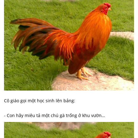
Cô giáo gọi một học sinh lên bảng:
- Con hãy miêu tả một chú gà trống ở khu vườn…