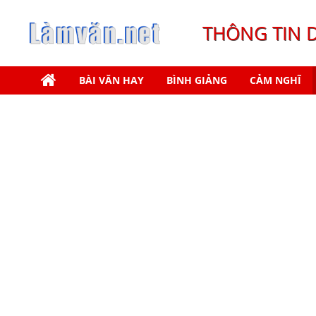
THÔNG TIN 
BÀI VĂN HAY
BÌNH GIẢNG
CẢM NGHĨ