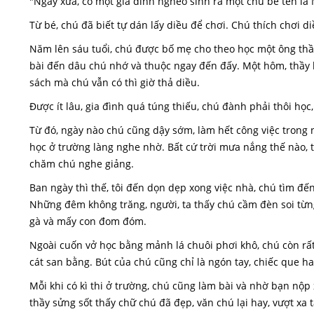
"Ngày xưa, có một gia đình nghèo sinh ra một chú bé tên là
Từ bé, chú đã biết tự dán lấy diều để chơi. Chú thích chơi d
Năm lên sáu tuổi, chú được bố mẹ cho theo học một ông thầ
bài đến dâu chú nhớ và thuộc ngay đến đấy. Một hôm, thầy 
sách mà chú vẫn có thì giờ thả diều.
Được ít lâu, gia đình quá túng thiếu, chú đành phải thôi học
Từ đó, ngày nào chú cũng dậy sớm, làm hết công việc trong nh
học ở trường làng nghe nhờ. Bất cứ trời mưa nắng thế nào, 
chăm chú nghe giảng.
Ban ngày thì thế, tôi đến dọn dẹp xong việc nhà, chú tìm đế
Những đêm không trăng, người, ta thấy chú cầm đèn soi từng
gà và mấy con đom đóm.
Ngoài cuốn vở học bằng mảnh lá chuôi phơi khô, chú còn rất nh
cát san bằng. Bút của chú cũng chỉ là ngón tay, chiếc que h
Mỗi khi có kì thi ở trường, chú cũng làm bài và nhờ bạn nộp 
thầy sửng sốt thấy chữ chú đã đẹp, văn chú lại hay, vượt xa 