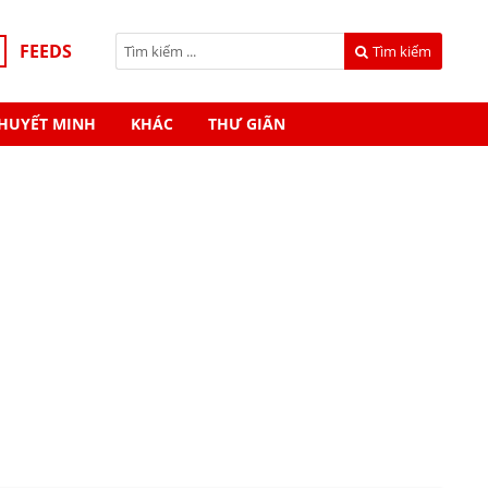
FEEDS
Tìm kiếm
HUYẾT MINH
KHÁC
THƯ GIÃN