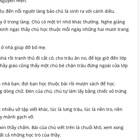
 Nguyễn Hiền.
iều đến nỗi người làng bảo chú là sinh ra với cánh diều.
y ở trong làng. Chú có một trí nhớ khác thường. Nghe giảng
kinh ngạc thấy chú học thuộc mỗi ngày những hai mươi trang
, ở nhà giúp đỡ bố mẹ.
à rồi tranh thủ đi cắt cỏ, cho trâu ăn no, để kịp giờ đến lớp
thầy giáo cũng thấy một chú bé chặn trâu đứng ngoài cửa lớp
n nhà bạn, đợi bạn học thuộc bài rồi mượn sách để học.
 dòng chữ. Đèn của chú, chú tự làm lấy bằng chiếc vỏ trứng
iều vở tập viết khác, lúc là lưng trâu, lúc là nền tro, nền
ay mảnh gạch vỡ.
xin thầy chấm. Bài của chú viết trên lá chuối khô, xem xong
tất cả những học trò của thầy.