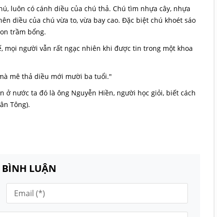
hú, luôn có cánh diều của chú thả. Chú tìm nhựa cây, nhựa
 nên diều của chú vừa to, vừa bay cao. Đặc biệt chú khoét sáo
von trầm bổng.
, mọi người vẫn rất ngạc nhiên khi được tin trong một khoa
mà mê thả diều mới mười ba tuổi."
ở nước ta đó là ông Nguyễn Hiền, người học giỏi, biết cách
ân Tông).
N BÌNH LUẬN