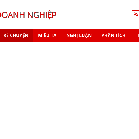
DOANH NGHIỆP
KỂ CHUYỆN
MIÊU TẢ
NGHỊ LUẬN
PHÂN TÍCH
T