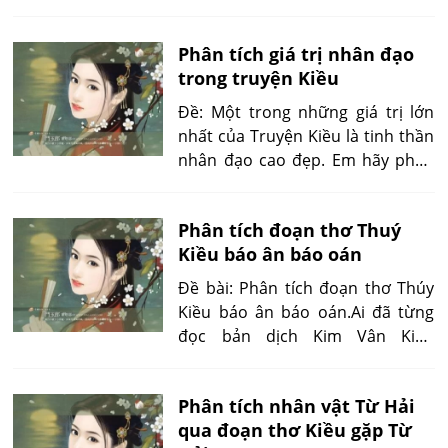
Nguyễn Du viết: ... Dưới cẩu nước
chảy trong veo Bên cẩu tơ liễu
Phân tích giá trị nhân đạo
bóng chiều thướt tha... Hãy phân
trong truyện Kiều
tích hai câu thơ trên và phát biểu
ý kiến của em về nghệ thuật tả
Đề: Một trong những giá trị lớn
cảnh trong Truyện Kiều.
nhất của Truyện Kiều là tinh thần
nhân đạo cao đẹp. Em hãy phân
tích một số câu thơ Kiều, đoạn
thơ Kiều để làm sáng tỏ nhận xét
Phân tích đoạn thơ Thuý
ấy.
Kiều báo ân báo oán
Đề bài: Phân tích đoạn thơ Thúy
Kiều báo ân báo oán.Ai đã từng
đọc bản dịch Kim Vân Kiều
truyện, đem đối chiếu với Truyện
Kiều, ta mới thấy hết tài sáng tạo
Phân tích nhân vật Từ Hải
của ngòi bút thiên tài Nguyễn Du,
qua đoạn thơ Kiều gặp Từ
nhất là trong cảnh báo ân báo