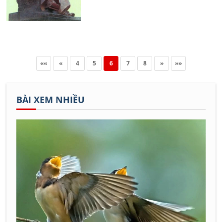
(Có cảm xúc) của Nguyễn Bỉnh
Khiêm.
««
«
4
5
6
7
8
»
»»
BÀI XEM NHIỀU