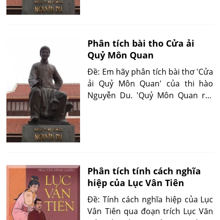
trái.
Phân tích bài tho Cửa ải
Quỷ Môn Quan
Đề: Em hãy phân tích bài thơ 'Cửa
ải Quỷ Môn Quan' của thi hào
Nguyễn Du. 'Quỷ Môn Quan rút
trong Bắc hành tạp lục là một
trong những bài thơ tuyệt tác của
Nguyễn Du. Bài thơ mở ra một
không khí trang nghiêm, một sắc
thái cảm xúc mới lạ...'
Phân tích tính cách nghĩa
hiệp của Lục Vân Tiên
Đề: Tính cách nghĩa hiệp của Lục
Vân Tiên qua đoạn trích Lục Văn