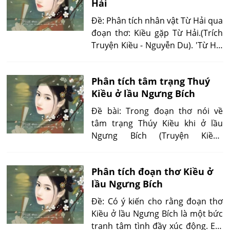
Hải
oán...
Đề: Phân tích nhân vật Từ Hải qua
đoạn thơ: Kiều gặp Từ Hải.(Trích
Truyện Kiều - Nguyễn Du). 'Từ Hải
là một anh hùng rất đa tình. Kiều
như được cởi lốt thanh lâu trở
Phân tích tâm trạng Thuý
thành một gái thuyền quyên..'.
Kiều ở lầu Ngưng Bích
Đề bài: Trong đoạn thơ nói về
tâm trạng Thúy Kiều khi ở lầu
Ngưng Bích (Truyện Kiều),
Nguyễn Du có tả bốn bức tranh
Kiều “ buồn trông” rất hay. Em
Phân tích đoạn thơ Kiều ở
hãy phân tích cái hay đó.
lầu Ngưng Bích
Đề: Có ý kiến cho rằng đoạn thơ
Kiều ở lầu Ngưng Bích là một bức
tranh tâm tình đầy xúc động. Em