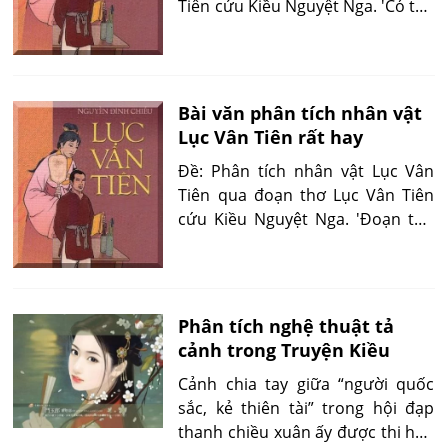
Tiên cứu Kiều Nguyệt Nga. 'Có thể
nói qua đoạn trích Lục Vân Tiên
cứu Kiều Nguyệt Nga, nhà thơ
Nguyễn Đình Chiểu...'
Bài văn phân tích nhân vật
Lục Vân Tiên rất hay
Đề: Phân tích nhân vật Lục Vân
Tiên qua đoạn thơ Lục Vân Tiên
cứu Kiều Nguyệt Nga. 'Đoạn thơ
Lục Vân Tiên đánh cướp là một
trong những đoạn thơ hay nhất
của tác phẩm...'
Phân tích nghệ thuật tả
cảnh trong Truyện Kiều
Cảnh chia tay giữa “người quốc
sắc, kẻ thiên tài” trong hội đạp
thanh chiều xuân ấy được thi hào