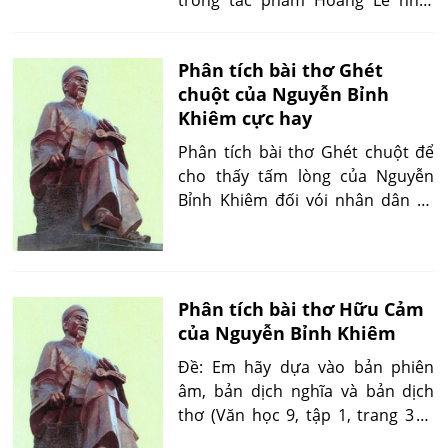
trong tác phẩm Hoàng Lê nhất
thống chí
Phân tích bài thơ Ghét
chuột của Nguyễn Bỉnh
Khiêm cực hay
Phân tích bài thơ Ghét chuột để
cho thấy tấm lòng của Nguyễn
Bỉnh Khiêm đối vói nhân dân và
thái độ đối với bọn tham quan ô
lại trong xã hội cũ.
Phân tích bài thơ Hữu Cảm
của Nguyễn Bỉnh Khiêm
Đề: Em hãy dựa vào bản phiên
âm, bản dịch nghĩa và bản dịch
thơ (Văn học 9, tập 1, trang 38 -
40) để phân tích bài thơ Hữu cảm