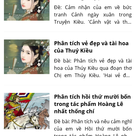
Đề: Cảm nhận của em về bức
tranh Cảnh ngày xuân trong
Truyện Kiều. 'Cảnh vật và thời
gian được miêu tả bằng bút pháp
ước lệ tượng trưng nhưng rất
Phân tích vẻ đẹp và tài hoa
sống động, gần gũi, thân quen
của Thuý Kiều
đối với bất cứ người Việt Nam'
Đề bài: Phân tích vẻ đẹp và tài
hoa của Thúy Kiều qua đoạn thơ
Chị em Thúy Kiều. 'Hai vẻ đẹp
khác nhau nhưng bút pháp xây
dựng lại giống nhau. Tác giả xây
Phân tích hồi thứ mười bốn
dựng hình tượng nhân vật thuần
trong tác phẩm Hoàng Lê
đường cong: làn nước mùa thu,
nhất thống chí
ngọn núi mùa xuân, khuôn trăng'
Đề bài: Phân tích và nêu cảm nghĩ
của em về Hồi thứ mười bốn