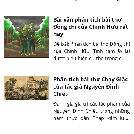
sừng sững cho tình cảm đồng chí
thiêng liêng...'
Bài văn phân tích bài thơ
Đồng chí của Chính Hữu rất
hay
Đề bài: Phân tích bài thơ Đồng chí
của Chính Hữu. Tình cảm ấy lại
được biểu hiện cụ thể trong cuộc
sống chiến đấu. Những lúc kề cận
bên nhau, họ lại kể nhau nghe
Phân tích bài thơ Chạy Giặc
chuyên quê nhà...
của tác giả Nguyễn Đình
Chiểu
Đánh giá giá trị các tác phẩm của
Nguyên Đình Chiểu trong những
năm thực dân Pháp xâm lược
Nam Bộ, có ý kiến khẳng định:
‘Sáng tác của ông sống dậy và