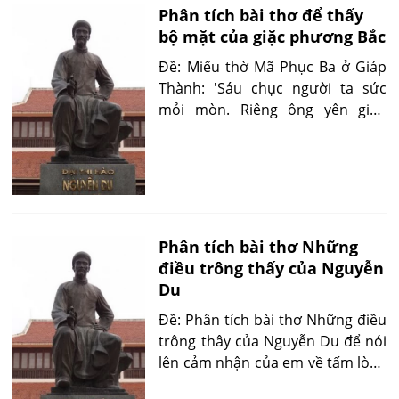
Phân tích bài thơ để thấy
hướng tới chúng ta như những
bộ mặt của giặc phương Bắc
bài ca yêu nước..’ Phân tích bài
thơ Chạy giặc của Nguyễn Đình
Đề: Miếu thờ Mã Phục Ba ở Giáp
Chiểu để làm sáng tỏ ý kiến trên.
Thành: 'Sáu chục người ta sức
mỏi mòn. Riêng ông yên giáp
nhảy bon bon Được lời vua chúa
cười là thích Quên nỗi anh em
thấy những buồn Những tưởng
cột đồng loè gái Việt Ngờ đáu xe
ngọc lụy đàn con Đài mây, tên họ
sao không để Cúng tế phương
Phân tích bài thơ Những
Nam chết vẫn bòn'. Em hãy phân
điều trông thấy của Nguyễn
tích bài thơ để cho thấy bộ mặt
Du
ghê tởm của tên tướng giặc
Đề: Phân tích bài thơ Những điều
phương Bắc.
trông thây của Nguyễn Du để nói
lên cảm nhận của em về tấm lòng
nhà thơ trước hai cảnh đời ngang