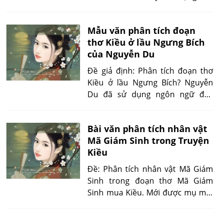
hãy phân tích đoạn thơ để làm rõ
ý kiến trên.
Mẫu văn phân tích đoạn
thơ Kiều ở lầu Ngưng Bích
của Nguyễn Du
Đề giả định: Phân tích đoạn thơ
Kiều ở lầu Ngưng Bích? Nguyễn
Du đã sử dụng ngôn ngữ độc
thoại kết hợp hài hòa giữa phong
cách cổ điển và tri âm, tạo nên
Bài văn phân tích nhân vật
những vần thơ biểu cảm bộc lộ
Mã Giám Sinh trong Truyện
tâm trạng bi thương của Thuý
Kiều
Kiều...
Đề: Phân tích nhân vật Mã Giám
Sinh trong đoạn thơ Mã Giám
Sinh mua Kiều. Mới được mụ mối
'rước vào lầu trang', cách ứng xử,
cách đứng ngồi của Mã Giám Sinh