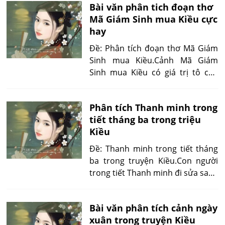
Bài văn phân tich đoạn thơ
càng bộc lộ tư cách của kẻ hạ lưu
Mã Giám Sinh mua Kiều cực
lại còn hợm mình lên mặt...
hay
Đề: Phân tích đoạn thơ Mã Giám
Sinh mua Kiều.Cảnh Mã Giám
Sinh mua Kiều có giá trị tô cáo
hiện thực sâu sắc. Trong xã hội có
bọn buôn thịt bán người, có loại
Phân tích Thanh minh trong
người làm mối, sống bằng nghề
tiết tháng ba trong triệu
làm mối...
Kiều
Đề: Thanh minh trong tiết tháng
ba trong truyện Kiều.Con người
trong tiết Thanh minh đi sửa sang
phần mộ và tìm đến những bóng
hình của quá khứ...
Bài văn phân tích cảnh ngày
xuân trong truyện Kiều