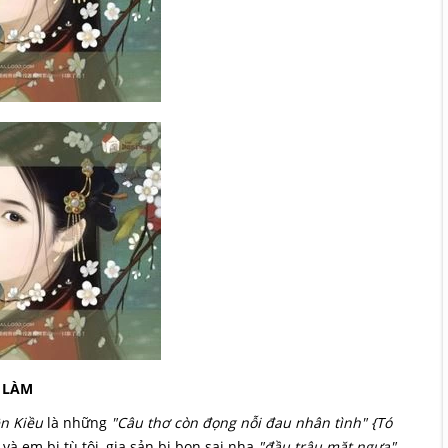
 LÀM
n Kiều
là những
"Câu thơ còn đọng nỗi đau nhân tình" {Tó
 và em bị tù tội, gia sản bị bọn sai nha
"đầu trâu mặt ngựa"