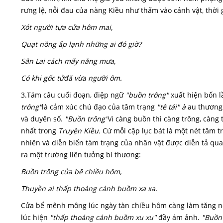
rưng lệ, nỗi đau của nàng Kiều như thấm vào cảnh vật, thời 
Xót người tựa cửa hôm mai,
Quạt nồng ấp lạnh những ai đó giờ?
Sân Lai cách mấy nắng mưa,
Có khi gốc tửđã vừa người ôm.
3.Tám câu cuối đoạn, điệp ngữ
"buồn trông"
xuất hiện bốn lầ
trông"
là cảm xúc chú đạo của tâm trạng
"tê tái" à
au thương;
và duyên số.
"Buồn trông"
vì càng buồn thì càng trông, càng 
nhất trong
Truyện Kiều.
Cứ mỗi cặp lục bát là một nét tâm 
nhiên và diễn biến tàm trạng của nhân vật được diễn tả qu
ra một trường liên tưởng bi thương:
Buồn trông cửa bê chiều hôm,
Thuyền ai thấp thoáng cánh buồm xa xa.
Cửa bể mênh mông lúc ngày tàn chiều hôm càng làm tăng nỗ
lúc hiện
"thấp thoáng cánh buồm xu xu"
đầy ám ảnh.
"Buồn