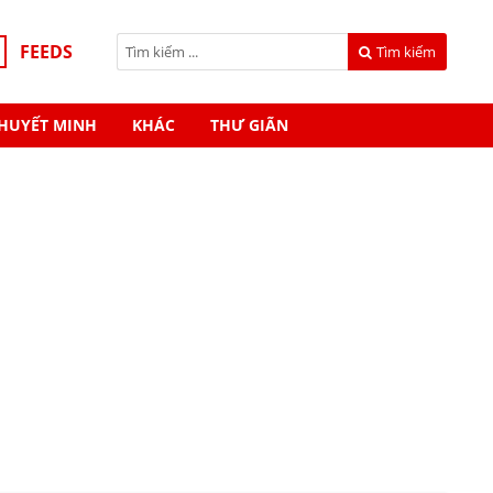
FEEDS
Tìm kiếm
HUYẾT MINH
KHÁC
THƯ GIÃN