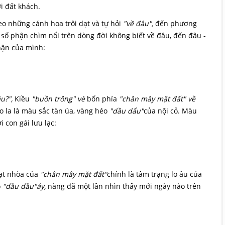
i đất khách.
eo những cánh hoa trôi dạt và tự hỏi
"về đâu",
đến phương
 số phận chìm nổi trên dòng đời không biết về đâu, đến đâu -
hận của mình:
âu?",
Kiều
"buồn trông" vè
bốn phía
"chân mây mặt đất" về
o la là màu sắc tàn úa, vàng héo
"dầu dẩu"
của nội cỏ. Màu
i con gái lưu lạc:
t nhòa của
"chân mây mặt đất"
chính là tâm trạng lo âu của
ỏ
"dầu dầu"áy,
nàng đã một lần nhìn thấy mới ngày nào trên