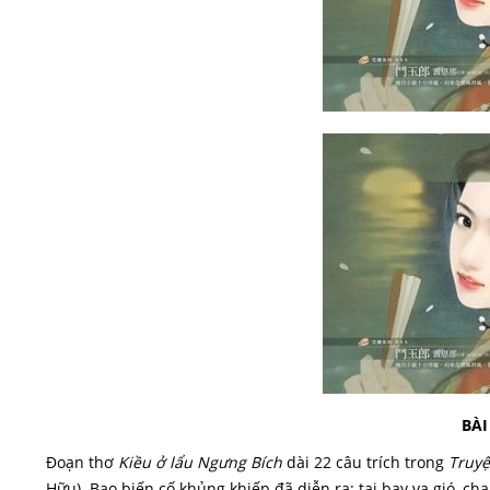
BÀI
Đoạn thơ
Kiều ở lẩu Ngưng Bích
dài 22 câu trích trong
Truyệ
Hữu). Bao biến cố khủng khiếp đã diễn ra: tai bay vạ gió, cha