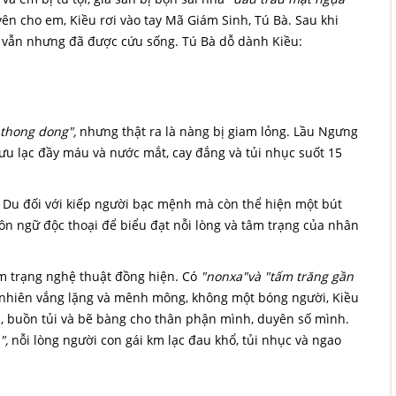
yên cho em, Kiều rơi vào tay Mã Giám Sinh, Tú Bà. Sau khi
 vẫn nhưng đã được cứu sống. Tú Bà dỗ dành Kiều:
 thong dong",
nhưng thật ra là nàng bị giam lỏng. Lầu Ngưng
ưu lạc đầy máu và nước mắt, cay đắng và tủi nhục suốt 15
 Du đối với kiếp người bạc mệnh mà còn thể hiện một bút
gôn ngữ độc thoại để biểu đạt nỗi lòng và tâm trạng của nhân
m trạng nghệ thuật đồng hiện. Có
"nonxa"và "tấm trăng gần
 nhiên vắng lặng và mênh mông, không một bóng người, Kiều
, buồn tủi và bẽ bàng cho thân phận mình, duyên số mình.
",
nỗi lòng người con gái km lạc đau khổ, tủi nhục và ngao