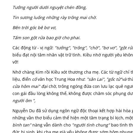
Tưởng người dưới nguyệt chén đồng,
Tin sương luống những rày trông mai chờ.
Bên trời góc bê bơ vơ,
Tấm son gột rửa bao giờ cho phai.
Các động từ - vị ngữ:
"tưởng", "trông", "chờ", "bơ vơ", "gột rử
biểu đạt nội tâm nhân vật trữ tình. Kiều nhớ người yêu khôn 
vỡ!
Nhớ chàng Kim rồi Kiều xót thương cha mẹ. Các từ ngữ chỉ t
liệu, điển
cố
văn học Trung Hoa như:
"sân Lai", "gốc tử"và
th
cửa hôm mai" đại
chờ, trông ngóng đứa con lưu lạc quê ngư
con gái đầu lòng không thể, không được chăm sóc phụng dưỡ
người ôm ",
Nguyễn Du đã sử dụng ngôn ngữ độc thoại kết hợp hài hòa g
những vần thơ biểu cảm thể hiện một tâm trạng bí kịch, một 
bình tan"
nàng vẫn dành cho
"người tình chung"
bao tình t
đức hi sinh, khi cha mẹ già yếu không được sớm hôm phụng