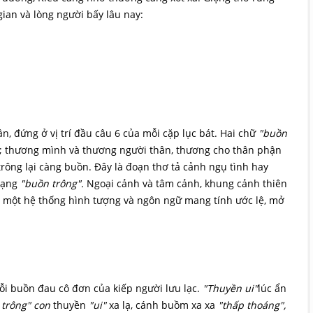
gian và lòng người bấy lâu nay:
n, đứng ở vị trí đầu câu 6 của mỗi cặp lục bát. Hai chữ
"buồn
 thương mình và thương người thân, thương cho thân phận
trông lại càng buồn. Đây là đoạn thơ tả cảnh ngụ tình hay
trạng
"buồn trông".
Ngoại cảnh và tâm cảnh, khung cảnh thiên
a một hệ thống hình tượng và ngôn ngữ mang tính ước lệ, mở
i buồn đau cô đơn của kiếp người lưu lạc.
"Thuyền ui"
lúc ẩn
 trông" con
thuyền
"ui"
xa lạ, cánh buồm xa xa
"thấp thoáng",