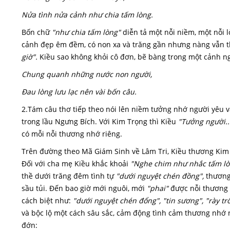
Nửa tình nửa cảnh như chia tấm lòng.
Bốn chữ
"như chia tấm lòng"
diễn tả một nỗi niềm, một nỗi l
cảnh đẹp êm đềm, có non xa và trăng gần nhưng nàng vẫn th
giờ".
Kiều sao không khỏi cô đơn, bẽ bàng trong một cảnh ng
Chung quanh những nước non người,
Đau lòng lưu lạc nên vài bốn câu.
2.Tám câu thơ tiếp theo nói lên niềm tưởng nhớ người yêu 
trong lầu Ngưng Bích. Với Kim Trọng thì Kiều
"Tưởng người...
có mỗi nỗi thương nhớ riêng.
Trên đường theo Mã Giám Sinh về Lâm Tri, Kiều thương Kim
Đối với cha mẹ Kiều khắc khoải
"Nghe chim như nhắc tấm lò
thề dưới trăng đêm tình tự
"dưới nguyệt chén đồng",
thương
sầu tủi. Đến bao giờ mới nguôi, mới
"phai"
được nỗi thương 
cách biệt như:
"dưới nguyệt chén đổng", "tin sương", "rày trô
và bộc lộ một cách sâu sắc, cảm động tình cảm thương nhớ n
đớn: