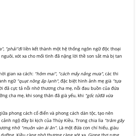
a", "phải"đi
liền kết thành một hệ thống ngôn ngữ độc thoại
nguôi, xót xa cho mối tình đã nặng lời thề son sắt mà bị tan
hời gian xa cách:
"hôm mai", "cách mấy nắng mưa",
các thi
ành ngữ
"quạt nồng ấp lạnh",
đặc biệt hình ảnh mẹ già
"tựa
ời đã cực tả nỗi nhớ thương cha mẹ, nỗi đau buồn của đứa
ng cha mẹ, khi song thân đã già yếu, khi
"gốc tửđã vừa
iữa phong cách cổ điển và phong cách dàn tộc, tạo nên
cảnh ngộ đầy bi kịch của Thúy Kiều. Trong chia lìa
"trâm gãy
hương nhớ
"muôn vàn ái ân".
Là một đứa con chí hiếu, giàu
 dưỡng, Kiều càng nhớ thương càng xót xa. Giọng thơ rưng