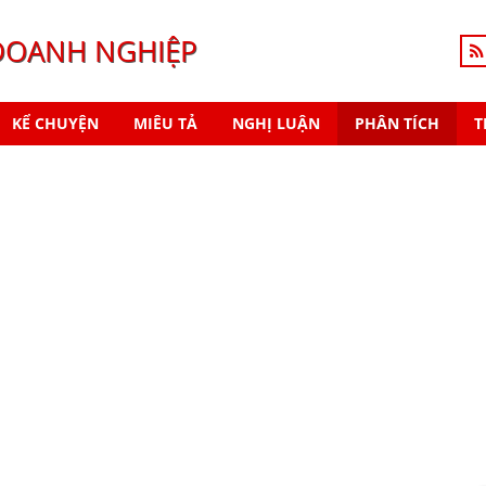
DOANH NGHIỆP
KỂ CHUYỆN
MIÊU TẢ
NGHỊ LUẬN
PHÂN TÍCH
T