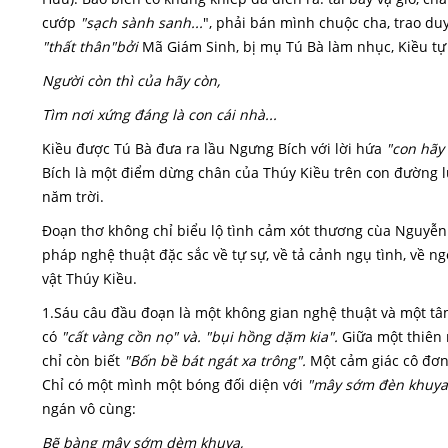
cướp
"sạch sành sanh...
", phải bán mình chuộc cha, trao du
"thất thân"bởi
Mã Giám Sinh, bị mụ Tú Bà làm nhục, Kiều tự
Người còn thì của hãy còn,
Tìm nơi xứng đáng là con cái nhà...
Kiều được Tú Bà đưa ra lầu Ngưng Bích với lời hứa
"con hãy
Bích là một điểm dừng chân của Thúy Kiều trên con đường l
năm trời.
Đoạn thơ không chỉ biểu lộ tình cảm xót thương cùa Nguyễn
pháp nghệ thuật đặc sắc về tự sự, về tả cảnh ngụ tình, về n
vật Thúy Kiều.
1.Sáu câu đầu đoạn là một không gian nghệ thuật và một tâ
có
"cất vàng cồn nọ" và. "bụi hồng dặm kia".
Giữa một thiên
chỉ còn biết
"Bốn bề bát ngát xa trông".
Một cảm giác cô đơn
Chỉ có một mình một bóng đối diện với
"mây sớm đèn khuya
ngán vô cùng:
Bẽ bàng mây sớm dèm khuya,