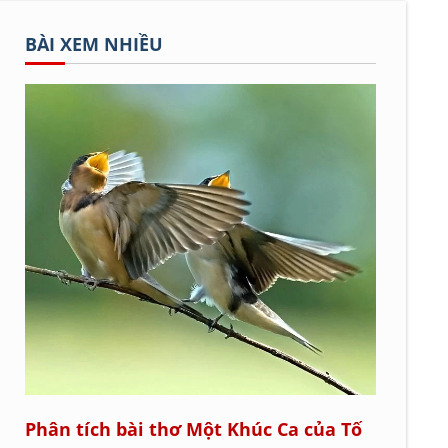
BÀI XEM NHIỀU
Phân tích bài thơ Một Khúc Ca của Tố