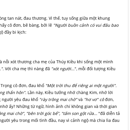
òng tan nát, đau thương. Vì thế, tuy sống giữa một khung
ấy cô đơn, bẽ bàng, bởi lẽ
"Người buồn cảnh có vui đâu bao
ộ đầy bi kịch:
và nỗi xót thương cha mẹ của Thúy Kiều khi sống một mình
".
Với cha mẹ thì nàng đã
"xót người...
", mỗi đối tượng Kiều
 Trọng cô đơn, đau khổ
"Một trời thu để riêng ai một người".
ng thẩn hôn".
Lần này, Kiều tưởng nhớ chàng Kim, nhớ lời
 người yêu đau khổ
"rày trông mai chờ"
và
"hơ vơ" cô
đơn,
nhớ ấy? Những từ ngữ, hình ảnh chí không gian và thời gian
ng mai chờ", "bên trời góc bể", "tấm son gột rửa...
"đã diễn tả
gười yêu trong mối tình đầu, nay vì cảnh ngộ mà chia lìa đau