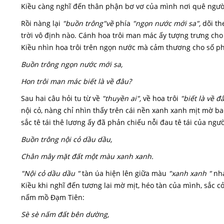
Kiều càng nghĩ đến thân phận bơ vơ của mình nơi quê ngườ
Rồi nàng lại
"buồn trông"về
phía
"ngọn nước mới sa",
dõi th
trời vô định nào. Cánh hoa trôi man mác ấy tượng trưng cho
Kiều nhìn hoa trôi trên ngọn nước mà cảm thương cho số p
Buồn trông ngọn nước mới sa,
Hon trôi man mác biết là về đâu?
Sau hai câu hỏi tu từ về
"thuyền ai",
về hoa trôi
"biết là về đ
nội cỏ, nàng chỉ nhìn thấy trên cái nền xanh xanh mịt mờ ba
sắc tê tái thê lương ấy đã phản chiếu nỗi đau tê tái của ngườ
Buồn trông nội cỏ dầu dầu,
Chân mây mặt đất một màu xanh xanh.
"Nội cỏ dầu dầu "
tàn úa hiện lên giữa màu
"xanh xanh "
nhạ
Kiều khi nghĩ đến tương lai mờ mịt, héo tàn của mình, sắc c
nấm mồ Đạm Tiên:
Sè sè nấm đất bên dường,