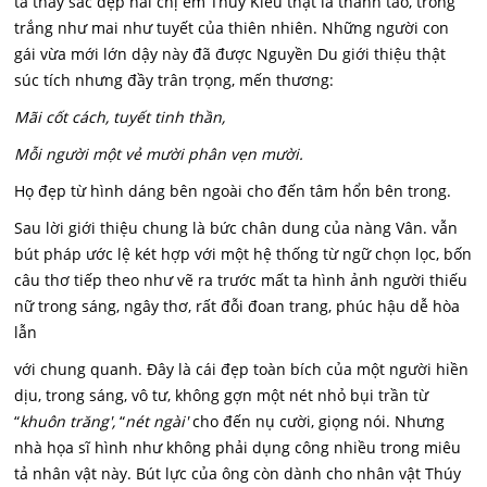
ta thấy sắc đẹp hai chị em Thúy Kiều thật là thanh tao, trong
trắng như mai như tuyết của thiên nhiên. Những người con
gái vừa mới lớn dậy này đã được Nguyền Du giới thiệu thật
súc tích nhưng đầy trân trọng, mến thương:
Mãi cốt cách, tuyết tinh thần,
Mỗi người một vẻ mười phân vẹn mười.
Họ đẹp từ hình dáng bên ngoài cho đến tâm hổn bên trong.
Sau lời giới thiệu chung là bức chân dung của nàng Vân. vẫn
bút pháp ước lệ két hợp với một hệ thống từ ngữ chọn lọc, bốn
câu thơ tiếp theo như vẽ ra trước mất ta hình ảnh người thiếu
nữ trong sáng, ngây thơ, rất đỗi đoan trang, phúc hậu dễ hòa
lẫn
với chung quanh. Đây là cái đẹp toàn bích của một người hiền
dịu, trong sáng, vô tư, không gợn một nét nhỏ bụi trần từ
“
k
huôn trăng',
“
n
ét ngài'
cho đến nụ cười, giọng nói. Nhưng
nhà họa sĩ hình như không phải dụng công nhiều trong miêu
tả nhân vật này. Bút lực của ông còn dành cho nhân vật Thúy