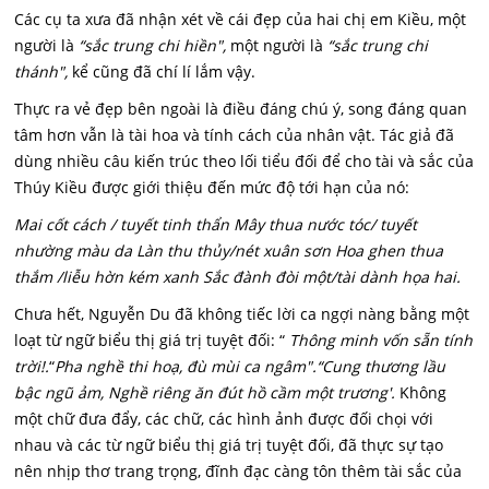
Các cụ ta xưa đã nhận xét về cái đẹp của hai chị em Kiều, một
người là
“sắc trung chi hiền",
một người là
“sắc trung chi
thánh",
kể cũng đã chí lí lắm vậy.
Thực ra vẻ đẹp bên ngoài là điều đáng chú ý, song đáng quan
tâm hơn vẫn là tài hoa và tính cách của nhân vật. Tác giả đã
dùng nhiều câu kiến trúc theo lối tiểu đối để cho tài và sắc của
Thúy Kiều được giới thiệu đến mức độ tới hạn của nó:
Mai cốt cách / tuyết tinh thẩn Mây thua nước tóc/ tuyết
nhường màu da Làn thu thủy/nét xuân sơn Hoa ghen thua
thắm /liễu hờn kém xanh Sắc đành đòi một/tài dành họa hai.
Chưa hết, Nguyễn Du đã không tiếc lời ca ngợi nàng bằng một
loạt từ ngữ biểu thị giá trị tuyệt đối: “
Thông minh vốn sẵn tính
trời
!.
“
P
ha nghề thi hoạ, đù mùi ca ngâm".
“Cung thương lầu
bậc ngũ ảm, Nghề riêng ăn đút hồ cầm một trương'.
Không
một chữ đưa đẩy, các chữ, các hình ảnh được đối chọi với
nhau và các từ ngữ biểu thị giá trị tuyệt đối, đã thực sự tạo
nên nhịp thơ trang trọng, đĩnh đạc càng tôn thêm tài sắc của