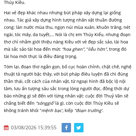
Thúy Kiều.
Hai vẻ đẹp khác nhau nhưng bút pháp xây dựng lại giống
nhau. Tác giả xây dựng hình tượng nhân vật thuần đường
cong: làn nước mùa thu, ngọn núi mùa xuân, khuôn trăng, nét
ngài, tóc mây, da tuyết,... Nói là chị em Thúy Kiểu, nhưng đoạn
thơ chỉ nhằm giới thiệu nàng Kiều với vẻ đẹp sắc sảo, tài hoa
mà sắc sảo tài hoa đến mức
“hoa ghen",
“
l
iễu hờn",
trong đó
tài hoa mới thực là điều đáng trọng.
Tóm lại, đoạn thơ ngắn gọn, bố cục hoàn chỉnh, chặt chẽ, nghệ
thuật tả người bậc thây, với bút pháp điêu luyện đã chì đúng
thần thái, cốt cách của nhân vật, từ ngoại hình đã bộc lộ nội
tâm, lưu ấn tượng sâu sắc trong lòng người đọc, đồng thời dự
báo những gì sẽ đến với từng nhân vật: cuộc đời Thuỷ Vân sẽ
chẳng biết đến
“sónggiổ'
là gì, còn cuộc đời Thúy Kiều sẽ
không tránh khỏi “
m
ệnh bạc',
kiếp
“đoạn trường'.
03/08/2026 15:39:55