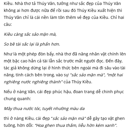
Kiều. Nhà thơ tả Thúy Vân, tưởng như sắc đẹp của Thúy Vân
không ai hơn được nữa để rồi sau đó Thúy Kiều xuất hiện thì
Thúy Vân chỉ là cái nền làm tôn thêm vẻ đẹp của Kiều. Chỉ hai
câu:
Kiều càng sắc sảo mặn mà,
So bề tài sắc lại là phẩn hơn.
Như là một phép đòn bẩy, nhà thơ đã nâng nhân vật chính lên
một bậc cao hẳn cả tài lẫn sắc trước mắt người đọc. Đến đây,
tác giả không dừng lại ở hình thức bên ngoài mà đi sâu vào tài
năng, tính cách bên trong, vào sự
"sắc sảo mặn mà", “một hai
nghiêng nước nghiêng thành"
của Thúy Kiều.
Nếu ở nàng Vân, cái đẹp phúc hậu, đoan trang dễ chinh phục
chung quanh:
Mây thua nước tóc, tuyết nhường màu da
thì ở nàng Kiều, cái đẹp “
s
ắc sảo mặn mà"
dễ gây tạo vật ghen
tuông, hờn dỗi:
“Hoa ghen thua thắm, liễu hờn kém xanh".