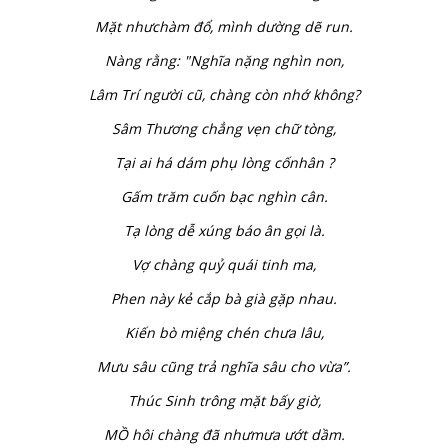
Mặt nhưchàm đổ, mình dường dẽ run.
Nàng rằng: "Nghĩa nặng nghìn non,
Lâm Trí người cũ, chàng còn nhớ không?
Sâm Thương chẳng vẹn chữ tòng,
Tại ai há dám phụ lòng cố
nhân ?
Gấm trăm cuốn bạc nghìn cân.
Tạ lòng dễ xúng báo ân gọi là.
Vợ chàng quỷ quái tinh ma,
Phen này kẻ cắp bà già gặp nhau.
Kiến bò miệng chén chưa lâu,
Mưu sâu cũng trả nghĩa sâu cho vừa”.
Thúc Sinh trông mặt bấy giờ,
MỒ hôi chàng đã nhưmưa ướt dầm.