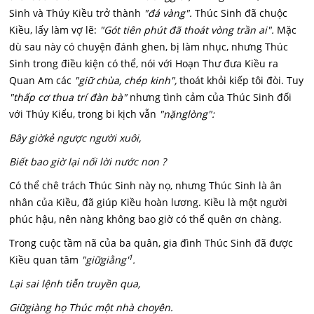
Sinh và Thúy Kiều trở thành
"đá vàng".
Thúc Sinh đã chuộc
Kiều, lấy làm vợ lẽ:
"Gót tiên phút đã thoát vòng trần ai".
Mặc
dù sau này có chuyện đánh ghen, bị làm nhục, nhưng Thúc
Sinh trong điều kiện có thể, nói với Hoạn Thư đưa Kiều ra
Quan Am các
"giữ chùa, chép kinh",
thoát khỏi kiếp tôi đòi. Tuy
"thấp cơ thua trí đàn bà"
nhưng tình cảm của Thúc Sinh đối
với Thúy Kiểu, trong bi kịch vẫn
"nặng
lòng":
Bây giờkẻ ngược người xuôi,
Biết bao giờ lại nối lời nước non ?
Có thể chê trách Thúc Sinh này nọ, nhưng Thúc Sinh là ân
nhân của Kiều, đã giúp Kiều hoàn lương. Kiều là một người
phúc hậu, nên nàng không bao giờ có thể quên ơn chàng.
Trong cuộc tầm nã của ba quân, gia đình Thúc Sinh đã được
1
Kiều quan tâm
"giữgiằng'
.
Lại sai lệnh tiễn truyền qua,
Giữ
giàng họ Thúc một nhà choyên.