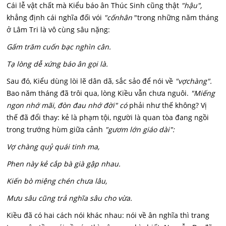
Cái lễ vật chất mà Kiểu báo ân Thúc Sinh cũng thật
"hậu",
khẳng định cái nghĩa đối vói
"cố
nhân
"trong những năm tháng
ở Lâm Tri là vô cùng sâu nặng:
Gấm trăm cuốn bạc nghìn cân.
Tạ lòng dễ xứng báo ân gọi là.
Sau đó, Kiểu dùng lòi lẽ dân dã, sắc sảo để nói về
"vợ
chàng".
Bao năm tháng đã trôi qua, lòng Kiều vẫn chưa nguôi.
"Miếng
ngon nhớ mãi, đòn đau nhớ đời" có
phải như thế không? Vị
thế đã đổi thay: kẻ là phạm tội, người là quan tòa đang ngồi
trong trướng hùm giữa cảnh
"gươm lớn giáo dài":
Vợ chàng quỷ quái tinh ma,
Phen này kẻ cắp bà già gập nhau.
Kiến bò miệng chén chưa lâu,
Mưu sâu cũng trả nghĩa sâu cho vừa.
Kiều đã có hai cách nói khác nhau: nói về ân nghĩa thì trang