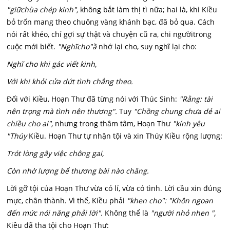
"giữ
chùa chép kinh",
không bắt làm thị tì nữa; hai là, khi Kiều
bỏ trốn mang theo chuông vàng khánh bạc, đã bỏ qua. Cách
nói rất khéo, chỉ gợi sự thật và chuyện cũ ra, chi ngườitrong
cuộc mới biết.
"Nghĩcho"ầ
nhớ lại cho, suy nghĩ lại cho:
Nghĩ cho khi gác viết kinh,
Với khi khỏi cửa dứt tình chẳng theo.
Đối với Kiều, Hoạn Thư đã từng nói với Thúc Sinh:
"Rằng: tài
nên trọng mà tình nên thương".
Tuy
"Chồng chung chưa dẻ ai
chiều cho ai",
nhưng trong thâm tâm, Hoạn Thư
"kính yêu
"Thúy
Kiều. Hoạn Thư tự nhận tội và xin Thúy Kiều rộng lượng:
Trót lòng gây việc chông gai,
Còn nhờ lượng bể thương bài nào chăng.
Lời gỡ tội của Hoạn Thư vừa có lí, vừa có tình. Lời cầu xin đúng
mực, chân thành. Vì thế, Kiều phải
"khen cho": "Khôn ngoan
đến mức nói năng phải lời".
Không thể là
"người nhỏ nhen ",
Kiều đã tha tội cho Hoạn Thư: