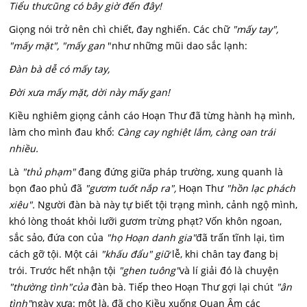
Tiểu thưcũng có bây giờ đến đây!
Giọng nói trở nên chì chiết, đay nghiến. Các chữ
"mấy tay",
"mấy mặt", "mấy gan
"như những mũi dao sắc lạnh:
Đàn bà dễ có mấy tay,
Đời xưa mấy mặt, dời này mấy gan!
Kiều nghiêm giọng cảnh cáo Hoạn Thư đã từng hành hạ mình,
làm cho mình đau khổ:
Càng cay nghiệt lắm, càng oan trái
nhiều.
Là
"thủ phạm"
đang đứng giữa pháp trường, xung quanh là
bọn đao phủ đã
"gươm tuốt nắp ra",
Hoạn Thư
"hồn lạc phách
xiêu".
Người đàn bà này tự biết tội trạng mình, cảnh ngộ mình,
khó lòng thoát khỏi lưỡi gươm trừng phạt? Vốn khôn ngoan,
sắc sảo, đứa con của
"họ Hoạn danh gia"
đã trấn tĩnh lại, tìm
cách gỡ tội. Một cái
"khấu đẩu" giữ
lễ, khi chân tay đang bị
trói. Trước hết nhận tội
"ghen tuông"
và lí giải đó là chuyện
"thường tình"của
đàn bà. Tiếp theo Hoạn Thư gợi lại chút
"ân
tình"
ngày xưa: một là, đã cho Kiều xuống Quan Âm các