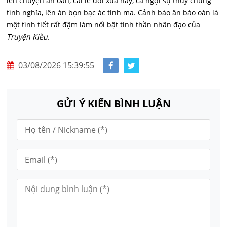
lên chuyện ân oán, cái lẽ đời xưa nay, ca ngợi sự thủy chung
tình nghĩa, lên án bọn bạc ác tinh ma. Cảnh báo ân báo oán là
một tình tiết rất đậm làm nổi bật tinh thần nhân đạo của
Truyện Kiều.
03/08/2026 15:39:55
GỬI Ý KIẾN BÌNH LUẬN