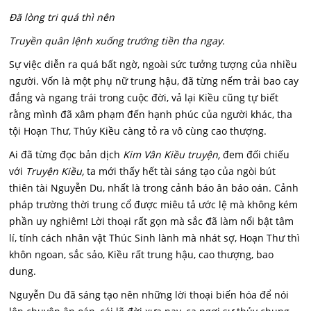
Đã lòng tri quá thì nên
Truyền quân lệnh xuống trướng tiền tha ngay.
Sự việc diễn ra quá bất ngờ, ngoài sức tưởng tượng của nhiều
người. Vốn là một phụ nữ trung hậu, đã từng nếm trải bao cay
đắng và ngang trái trong cuộc đời, vả lại Kiều cũng tự biết
rằng mình đã xâm phạm đến hạnh phúc của người khác, tha
tội Hoạn Thư, Thúy Kiều càng tỏ ra vô cùng cao thượng.
Ai đã từng đọc bản dịch
Kim Vân Kiều truyện,
đem đối chiếu
với
Truyện Kiều,
ta mới thấy hết tài sáng tạo của ngòi bút
thiên tài Nguyễn Du, nhất là trong cảnh báo ân báo oán. Cảnh
pháp trường thời trung cổ được miêu tả ước lệ mà không kém
phần uy nghiêm! Lời thoại rất gọn mà sắc đã làm nổi bật tâm
lí, tính cách nhân vật Thúc Sinh lành mà nhát sợ, Hoạn Thư thì
khôn ngoan, sắc sảo, Kiều rất trung hậu, cao thượng, bao
dung.
Nguyễn Du đã sáng tạo nên những lời thoại biến hóa để nói