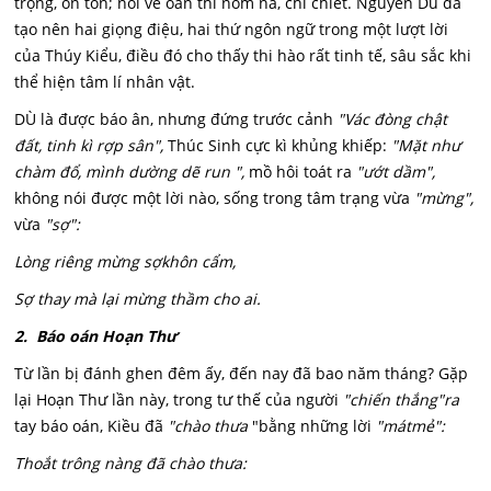
trọng, ôn tồn; nói về oán thì nôm na, chì chiết. Nguyễn Du đã
tạo nên hai giọng điệu, hai thứ ngôn ngữ trong một lượt lời
của Thúy Kiểu, điều đó cho thấy thi hào rất tinh tế, sâu sắc khi
thể hiện tâm lí nhân vật.
DÙ là được báo ân, nhưng đứng trước cảnh
"Vác đòng chật
đất, tinh kì rợp sân",
Thúc Sinh cực kì khủng khiếp:
"Mặt như
chàm đổ, mình dường dẽ run ",
mồ hôi toát ra
"ướt dầm",
không nói được một lời nào, sống trong tâm trạng vừa
"mừng",
vừa
"sợ":
Lòng riêng mừng sợkhôn cẩm,
Sợ thay mà lại mừng thầm cho ai.
2. Báo oán Hoạn Thư
Từ lần bị đánh ghen đêm ấy, đến nay đã bao năm tháng? Gặp
lại Hoạn Thư lần này, trong tư thế của người
"chiến thắng"ra
tay báo oán, Kiều đã
"chào thưa
"bằng những lời
"mát
mẻ":
Thoắt trông nàng đã chào thưa: