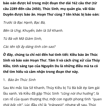
báo oán được kể trong một đoạn thơ dài 162 câu thơ (từ
câu 2289 đến câu 2450), Thúc Sinh, mụ quản gia, vãi Giác
Duyên được báo ân. Hoạn Thư cùng 7 tên khác bị báo oán:
Trước là Bạc Hạnh, Bạc Bà,
Bên là Ưng, Khuyển, bên là Sở Khanh.
Tú Bà với Mã Giám Sinh,
Các tên tội ấy dáng tình còn sao?
Ở đây, chúng ta chỉ nói đến hai tình tiết: Kiều báo ân Thúc
Sinh và báo oán Hoạn Thư. Tâm lí và cách ứng xử của Thúy
Kiều, tính sáng tạo của Nguyên Du là những điều mà ta có
thể tìm hiểu và cảm nhận trong đoạn thơ này.
1.
Báo ân Thúc Sinh
Sau khi mắc lừa Sở Khanh, Thúy Kiều bị Tú Bà bắt ép làm gái
lầu xanh. Và Kiều đã gặp Thúc Sinh
"cũng nòi thư hướng",
là
con rể của quan thượng thư, một con người phong tình
"quen
thói bốc rời".
Lúc đầu chỉ là
"trăng
gió",
nhưng về sau, Thúc