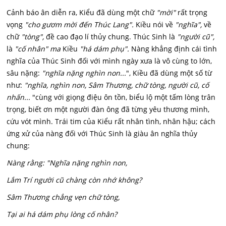
Cảnh báo ân diễn ra, Kiểu đã dùng một chữ
"mời"
rất trọng
vọng
"cho gươm mời đến Thúc Lang".
Kiều nói về
"nghĩa",
về
chữ
"tòng",
đề cao đạo lí thủy chung. Thúc Sinh là
"người cũ",
là
"cố nhân" ma
Kiều
"há dám phụ".
Nàng khẳng định cái tình
nghĩa của Thúc Sinh đối với mình ngày xưa là vô cùng to lớn,
sâu nặng:
"nghĩa nặng nghìn non...
", Kiều đã dùng một số từ
như:
"nghĩa, nghìn non, Sâm Thương, chữ tòng, người cũ, cố
nhấn...
"cùng với giọng điệu ôn tồn, biểu lộ một tấm lòng trân
trọng, biết ơn một người đàn ông đã từng yêu thương mình,
cứu vót mình. Trái tim của Kiểu rất nhân tình, nhân hậu; cách
ứng xử của nàng đối với Thúc Sinh là giàu ân nghĩa thủy
chung:
Nàng rằng: "Nghĩa nặng nghìn non,
Lắm Trí người cũ chàng còn nhớ không?
Sâm Thương chẳng vẹn chữ tòng,
Tại ai há dám phụ lòng cố nhân?