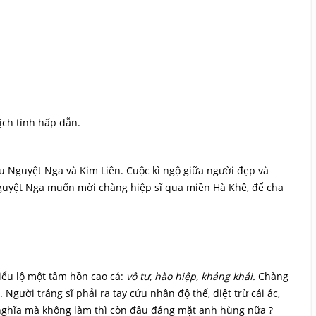
ịch tính hấp dẫn.
ều Nguyệt Nga và Kim Liên. Cuộc kì ngộ giữa người đẹp và
Nguyệt Nga muốn mời chàng hiệp sĩ qua miền Hà Khê, để cha
biểu lộ một tâm hồn cao cả:
vô tư, hào hiệp, khảng khái.
Chàng
ười tráng sĩ phải ra tay cứu nhân độ thế, diệt trừ cái ác,
 nghĩa mà không làm thì còn đâu đáng mặt anh hùng nữa ?