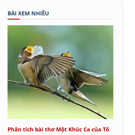
BÀI XEM NHIỀU
Phân tích bài thơ Một Khúc Ca của Tố