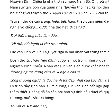
Nguyễn Đình Chiểu là nhà thơ yêu nước Nam Bộ. Ông sống tron
Nam suy tàn, bọn vua quan nhà Nguyễn thối nát. Xã hội đen
nổi tiếng vói truyện thơ
Truyện Lục Vân Tiên
dài 2082 câu thơ
Truyện thơ đề cao
trung, hiếu, tiết, hạnh
theo quan niệm đạo 
nghĩa vợ chồng... được nhà thơ hết lời ca ngợi:
Trai thời trung hiếu làm đẩu,
Gái thời tiết hạnh là cầu trau mình.
Lục Vân Tiên và Kiều Nguyệt Nga là hai nhân vật trung tâm c
Đoạn thơ
Lục Vân Tiên đánh cướp
là một trong những đoạn t
Nguyên Đình Chiểu. Nhân vật Lục Vân Tiên được khắc họa t
thương người, dũng cảm và vị nghĩa cao cả.
Lòng thương người là đức hạnh tốt đẹp nhất của Lục Vân Tiê
Lộ trình đầy gian nan. Giữa đường, Lục Vân Tiên bất ngờ gặ
thảm thiết. Chàng đã ân cần hỏi han sự tình đầu đuôi và qu
thương, nước sôi lửa bỏng:
Tôi xin ra sức anh hào,