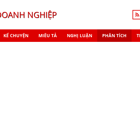
DOANH NGHIỆP
KỂ CHUYỆN
MIÊU TẢ
NGHỊ LUẬN
PHÂN TÍCH
T