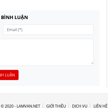
N BÌNH LUẬN
NH LUẬN
© 2020 - LAMVAN.NET
GIỚI THIỆU
DỊCH VỤ
LIÊN HỆ