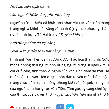
Nhớcâu kiến ngãi bất vi,
Làm người thếấy cũng phi anh hùng.
Nguyễn Đình Chiểu đã khắc họa nhân vật Lục Vân Tiên mang cố
trọng nghĩa khinh tài, sống và hành động theo phương châ
người anh hùng Từ Hải trong
"Truyện Kiều ".
Anh hùng tiếng đã gọi rằng,
Giữa đường dẫu thây bất bằng mà tha!
Hình ảnh Vân Tiên đánh cướp được khắc họa thần tình. Cử c
mang phong thái người anh hùng, người tráng sĩ ngày xưa. T
chí quả cảm, tinh thần vị nghĩa của Vân Tiên đậm đà màu s
nhân vật Lục Vân Tiên được nhân dân ta yêu mến, hâm mộ.
trong cuộc đấu tranh chống phong kiến và đế quốc trong hơn
của người anh hùng Lục Vân Tiên. Tấm gương sáng chói ấy
của thi ca, của truyện thơ
Truyện Lục Vân Tiên
mà nhà thơ Ng
03/08/2026 15:39:55