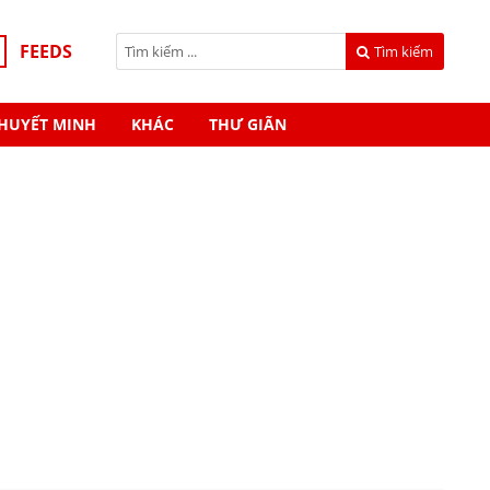
FEEDS
Tìm kiếm
HUYẾT MINH
KHÁC
THƯ GIÃN