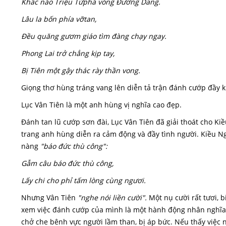
Khấc nào Triệu Tửphá vòng Đương Dang.
Lâu la bốn phía vỡtan,
Đều quăng gươm giáo tìm đàng chạy ngay.
Phong Lai trở chẳng kịp tay,
Bị Tiên một gậy thác rày thần vong.
Giọng thơ hùng tráng vang lên diễn tả trận đánh cướp đầy k
Lục Vân Tiên là một anh hùng vị nghĩa cao đẹp.
Đánh tan lũ cướp sơn đài, Lục Vân Tiên đã giải thoát cho Ki
trang anh hùng diễn ra cảm động và đầy tình người. Kiều 
nàng
"báo đức thù công":
Gẫm câu báo đức thù công,
Lấy chi cho phỉ tấm lòng cùng ngươi.
Nhưng Vân Tiên
"nghe nói liền cười".
Một nụ cười rất tươi, 
xem việc đánh cướp của mình là một hành động nhân nghĩa. Ng
chở che bênh vực người lầm than, bị áp bức. Nếu thấy việc