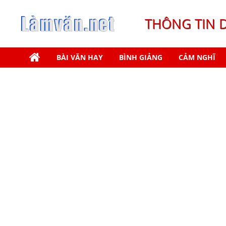
THÔNG TIN 
BÀI VĂN HAY
BÌNH GIẢNG
CẢM NGHĨ