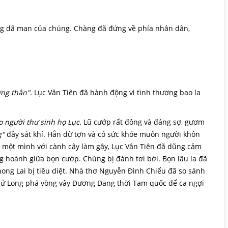
ộng dã man của chúng. Chàng đã đứng về phía nhân dân,
ng thân".
Lục Vân Tiên đã hành động vì tình thương bao la
 người thư sinh họ Lục.
Lũ cướp rất đông và đáng sợ, gươm
g"
đầy sát khí. Hắn dữ tợn và có sức khỏe muôn người khôn
y, một mình với cành cây làm gậy, Lục Vân Tiên đã dũng cảm
g hoành giữa bọn cướp. Chúng bị đánh tơi bời. Bọn lâu la đã
ng Lai bị tiêu diệt. Nhà thơ Nguyễn Đình Chiểu đã so sánh
 Tử Long phá vòng vây Đương Dang thời Tam quốc để ca ngợi