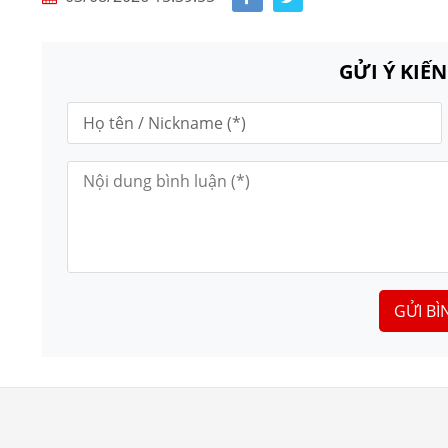
GỬI Ý KIẾ
GỬI BÌ