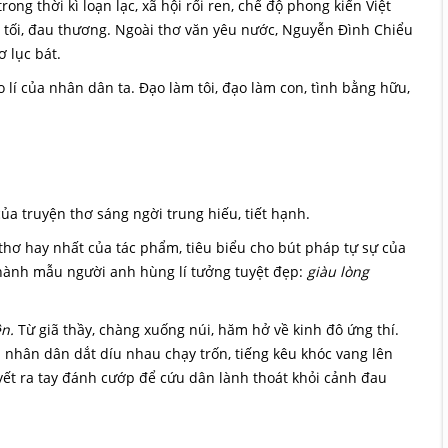
g thời kì loạn lạc, xã hội rối ren, chế độ phong kiến Việt
 tối, đau thương. Ngoài thơ văn yêu nước, Nguyễn Đình Chiểu
 lục bát.
lí của nhân dân ta. Đạo làm tôi, đạo làm con, tình bằng hữu,
ủa truyện thơ sáng ngời trung hiếu, tiết hạnh.
hơ hay nhất của tác phẩm, tiêu biểu cho bút pháp tự sự của
hành mẫu người anh hùng lí tưởng tuyệt đẹp:
giàu lòng
n.
Từ giã thầy, chàng xuống núi, hăm hở về kinh đô ứng thí.
p nhân dân dắt díu nhau chạy trốn, tiếng kêu khóc vang lên
yết ra tay đánh cướp để cứu dân lành thoát khỏi cảnh đau