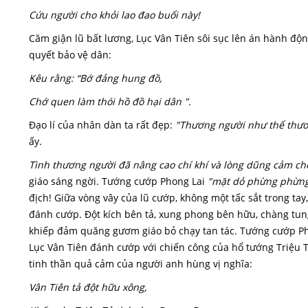
Cứu người cho khỏi lao đao buổi này!
Căm giận lũ bất lương, Lục Vân Tiên sôi sục lên án hành đ
quyết bảo vệ dân:
Kêu rằng: “Bớ đảng hung đồ,
Chớ quen làm thói hồ đồ hại dân ".
Đạo lí của nhân dàn ta rất đẹp:
"Thương người như thể thươ
ấy.
Tình thương người đã nâng cao chí khí và lòng dũng cảm cho
giáo sáng ngời. Tướng cướp Phong Lai
"mặt dỏ phừng phừn
địch! Giữa vòng vây của lũ cướp, không một tấc sắt trong ta
đánh cướp. Đột kích bên tả, xung phong bên hữu, chàng tun
khiếp đảm quăng gươm giáo bỏ chạy tan tác. Tướng cướp Pho
Lục Vân Tiên đánh cướp với chiến công của hổ tướng Triệu
tinh thần quả cảm của người anh hùng vị nghĩa:
Vân Tiên tả đột hữu xông,