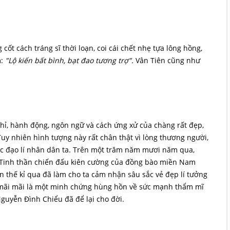
t cách tráng sĩ thời loạn, coi cái chết nhẹ tựa lông hồng,
m:
"Lộ kiến bất bình, bạt đao tương trợ".
Vân Tiên cũng như
hỉ, hành động, ngôn ngữ và cách ứng xử của chàng rất đẹp,
uy nhiên hình tượng này rất chân thật vì lòng thương người,
ắc đạo lí nhân dân ta. Trên một trăm năm mươi năm qua,
 Tinh thần chiến đấu kiên cường của đồng bào miền Nam
 thế kỉ qua đã làm cho ta cảm nhận sâu sắc vẻ đẹp lí tưởng
 mãi mãi là một minh chứng hùng hồn về sức mạnh thẩm mĩ
uyễn Đình Chiểu đã để lại cho đời.