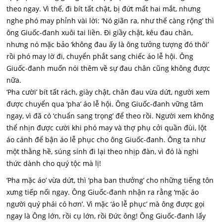
theo ngay. Vì thế, đi bít tất chật, bị đứt mất hai mắt, nhưng
nghe phó may phỉnh vài lời: ‘Nó giãn ra, như thế càng rộng’ thì
ông Giuốc-đanh xuôi tai liền. Đi giầy chật, kêu đau chân,
nhưng nó mặc bảo ‘không đau ấy là ông tưởng tượng đó thôi’
rồi phó may lờ đi, chuyển phắt sang chiếc áo lễ hội. Ông
Giuốc-đanh muốn nói thêm về sự đau chân cũng không được
nữa.
‘Pha cười’ bít tất rách, giày chật, chân đau vừa dứt, người xem
được chuyển qua ‘pha’ áo lễ hội. Ông Giuốc-đanh vững tâm
ngay, vì đã có ‘chuẩn sang trọng’ để theo rồi. Người xem không
thể nhịn được cười khi phó may và thợ phụ cởi quần đùi, lột
áo cánh để bận áo lễ phục cho ông Giuốc-đanh. Ông ta như
một thằng hề, súng sính đi lại theo nhịp đàn, vì đó là nghi
thức dành cho quý tộc mà lị!
‘Pha mặc áo’ vừa dứt, thì ‘pha ban thưởng’ cho những tiếng tôn
xưng tiếp nối ngay. Ông Giuốc-đanh nhận ra rằng ‘mặc áo
người quý phái có hơn’. Vì mặc ‘áo lễ phục’ mà ông được gọi
ngay là Ông lớn, rồi cụ lớn, rồi Đức ông! Ông Giuốc-đanh lấy