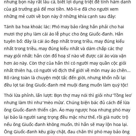
nhưng bọn này rất láu cá, biết lợi dụng triệt để tính hám danh
của gã trưởng giả để moi tiền. Mô-li-e đã cho người xem
những mẻ cười về bọn này ở những khía cạnh sau đây:
Tánh ba hoa khoác lác: Phó may bảo rằng hắn phải cho hai
mươi thợ phụ làm cái áo lễ phục cho ông Giuốc-đanh. Hắn
tuyên bố: đây là cái áo đẹp nhất trong triều, may đúng kiểu
nhất trong triều, may đúng kiểu nhất và dám chấp các thợ
may giỏi nhất: hắn còn đố hoạ sĩ nào vẽ được cái áo vừa vặn
hơn áo này. Còn thợ của hắn thì có người may quần cộc giỏi
nhất thiên hạ, có người vô địch thế giới về môn may áo chẽn...
Rõ ràng toàn là chuyện một tấc đến giời, nhưng khốn nỗi lại
đều lọt tai ông Giuốc-đanh mê muội đang muốn làm quý tộc!
Thói lừa phỉnh, lấn lượt: Bọn thợ may nói thì giỏi như ‘Tồng leo’
nhưng làm thì như ‘mèo mửa’. Chúng biện bác đủ cách để lừa
ông Giuốc-đanh thiển cận. Áo may ngược hoa nhưng phó may
lại bảo là người sang trọng đều mặc như thế, rồi già nước trộ
nếu ông Giuốc-đanh không muốn, thì hắn sẽ may lộn hoa lại.
Ông Giuốc-đanh kêu giày chật, đau chân thì phó may bảo ông