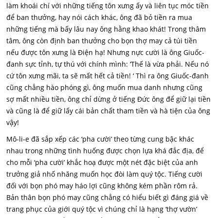
làm khoái chí với những tiếng tôn xưng ấy và liên tục móc tiền
để ban thưởng, hay nói cách khác, ông đã bỏ tiền ra mua
những tiếng mà bấy lâu nay ông hằng khao khát! Trong thâm
tâm, ông còn định ban thưởng cho bọn thợ may cả túi tiền
nếu được tôn xưng là Điện hạ! Nhưng nực cười là ông Giuốc-
đanh sực tỉnh, tự thú với chính mình: ‘Thế là vừa phải. Nếu nó
cứ tôn xưng mãi, ta sẽ mất hết cả tiền! ‘ Thì ra ông Giuốc-đanh
cũng chẳng hào phóng gì, ông muốn mua danh nhưng cũng
sợ mất nhiều tiền, ông chỉ dừng ở tiếng Đức ông để giữ lại tiền
và cũng là để giữ lấy cái bản chất tham tiền và hà tiện của ông
vậy!
Mô-li-e đã sắp xếp các ‘pha cười’ theo từng cung bậc khác
nhau trong những tình huống được chọn lựa khá đắc địa, để
cho mỗi ‘pha cười’ khắc hoạ được một nét đặc biệt của anh
trưởng giả nhố nhăng muốn học đòi làm quý tộc. Tiếng cười
đối với bọn phó may háo lợi cũng không kém phần rôm rả.
Bản thân bọn phó may cũng chẳng có hiểu biết gì đáng giá về
trang phục của giới quý tộc vì chúng chỉ là hạng ‘thợ vườn’