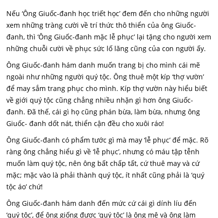
Nếu ‘Ông Giuốc-đanh học triết học’ đem đến cho những người
xem những tràng cười về trí thức thô thiển của ông Giuốc-
đanh, thì ‘Ông Giuốc-đanh mặc lễ phục’ lại tặng cho người xem
những chuỗi cười về phục sức lố lăng cũng của con người ấy.
Ông Giuốc-đanh hám danh muốn trang bị cho mình cái mẽ
ngoài như những người quý tộc. Ông thuê một kíp ‘thợ vườn’
để may sắm trang phục cho mình. Kíp thợ vườn này hiểu biết
về giới quý tộc cũng chẳng nhiều nhặn gì hơn ông Giuốc-
đanh. Đã thế, cái gì họ cũng phán bừa, làm bừa, nhưng ông
Giuốc- đanh dốt nát, thiển cận đều cho xuôi ráo!
Ông Giuốc-đanh có phẩm tước gì mà may ‘lễ phục’ để mặc. Rõ
ràng ông chẳng hiểu gì về ‘lễ phục’, nhưng có máu tập tễnh
muốn làm quý tộc, nên ông bất chấp tất, cứ thuê may và cứ
mặc; mặc vào là phải thành quý tộc, ít nhất cũng phải là ‘quý
tộc áo’ chứ!
Ông Giuốc-đanh hám danh đến mức cứ cái gì dính líu đến
‘quý tộc’, để ông giống được ‘quý tộc’ là ông mê và ông làm