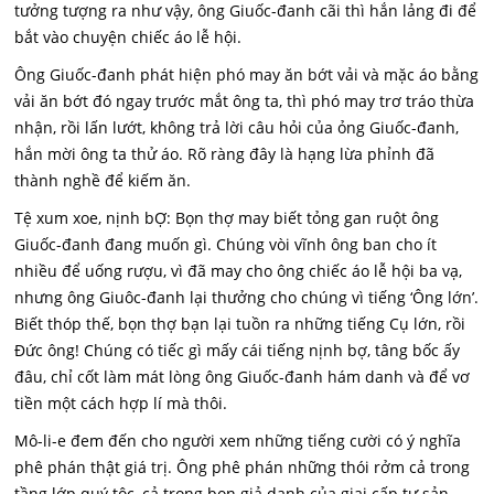
tưởng tượng ra như vậy, ông Giuốc-đanh cãi thì hắn lảng đi để
bắt vào chuyện chiếc áo lễ hội.
Ông Giuốc-đanh phát hiện phó may ăn bớt vải và mặc áo bằng
vải ăn bớt đó ngay trước mắt ông ta, thì phó may trơ tráo thừa
nhận, rồi lấn lướt, không trả lời câu hỏi của ỏng Giuốc-đanh,
hắn mời ông ta thử áo. Rõ ràng đây là hạng lừa phỉnh đã
thành nghề để kiếm ăn.
Tệ xum xoe, nịnh bỢ: Bọn thợ may biết tỏng gan ruột ông
Giuốc-đanh đang muốn gì. Chúng vòi vĩnh ông ban cho ít
nhiều để uống rượu, vì đã may cho ông chiếc áo lễ hội ba vạ,
nhưng ông Giuôc-đanh lại thưởng cho chúng vì tiếng ‘Ông lớn’.
Biết thóp thế, bọn thợ bạn lại tuồn ra những tiếng Cụ lớn, rồi
Đức ông! Chúng có tiếc gì mấy cái tiếng nịnh bợ, tâng bốc ấy
đâu, chỉ cốt làm mát lòng ông Giuốc-đanh hám danh và để vơ
tiền một cách hợp lí mà thôi.
Mô-li-e đem đến cho người xem những tiếng cười có ý nghĩa
phê phán thật giá trị. Ông phê phán những thói rởm cả trong
tầng lớp quý tộc, cả trong bọn giả danh của giai cấp tư sản,