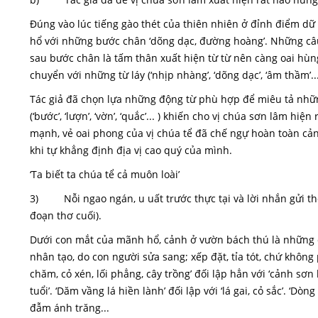
Đúng vào lúc tiếng gào thét của thiên nhiên ở đỉnh điểm dữ 
hổ với những bước chân ‘dõng dạc, đường hoàng’. Những câu 
sau bước chân là tấm thân xuất hiện từ từ nên càng oai hùn
chuyển với những từ láy (‘nhịp nhàng’, ‘dõng dạc’, ‘âm thầm’.
Tác giả đã chọn lựa những động từ phù hợp để miêu tả nhữ
(‘bước’, ‘lượn’, ‘vờn’, ‘quắc’... ) khiến cho vị chúa sơn lâm hi
mạnh, vẻ oai phong của vị chúa tể đã chế ngự hoàn toàn cảnh
khi tự khẳng định địa vị cao quý của mình.
‘Ta biết ta chúa tể cả muôn loài’
3) Nỗi ngao ngán, u uất trước thực tại và lời nhắn gửi thốn
đoạn thơ cuối).
Dưới con mắt của mãnh hổ, cảnh ở vườn bách thú là những cản
nhân tạo, do con người sửa sang; xếp đặt, tỉa tót, chứ không
chăm, cỏ xén, lối phẳng, cây trồng’ đối lập hẳn với ‘cảnh sơn
tuổi’. ‘Dăm vầng lá hiền lành’ đối lập với ‘lá gai, cỏ sắc’. ‘D
đẫm ánh trăng...