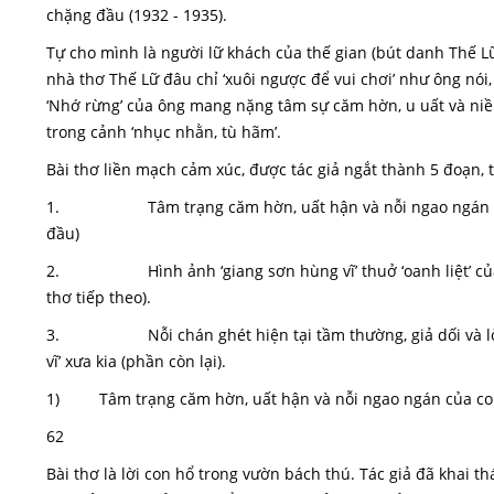
chặng đầu (1932 - 1935).
Tự cho mình là người lữ khách của thế gian (bút danh Thế Lữ
nhà thơ Thế Lữ đâu chỉ ‘xuôi ngược để vui chơi’ như ông nói
‘Nhớ rừng’ của ông mang nặng tâm sự căm hờn, u uất và niề
trong cảnh ‘nhục nhằn, tù hãm’.
Bài thơ liền mạch cảm xúc, được tác giả ngắt thành 5 đoạn, t
1. Tâm trạng căm hờn, uất hận và nỗi ngao ngán của c
đầu)
2. Hình ảnh ‘giang sơn hùng vĩ’ thuở ‘oanh liệt’ của co
thơ tiếp theo).
3. Nỗi chán ghét hiện tại tầm thường, giả dối và lời n
vĩ’ xưa kia (phần còn lại).
1) Tâm trạng căm hờn, uất hận và nỗi ngao ngán của con
62
Bài thơ là lời con hổ trong vườn bách thú. Tác giả đã khai th