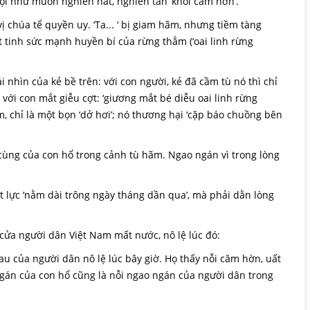
ội như muôn nghiến nát, nghiền tan ‘khối căm hờn’.
 chúa tể quyền uy. ‘Ta... ‘ bị giam hãm, nhưng tiềm tàng
 tinh sức mạnh huyền bí của rừng thẳm (‘oai linh rừng
 nhìn của kẻ bề trên: với con người, kẻ đã cầm tù nó thì chỉ
n với con mắt giễu cợt: ‘giương mắt bé diễu oai linh rừng
m, chỉ là một bọn ‘dở hơi’; nó thương hại ‘cặp báo chuồng bên
 cùng của con hổ trong cảnh tù hãm. Ngao ngán vì trong lòng
t lực ‘nằm dài trông ngày tháng dần qua’, mà phải dằn lòng
 cửa người dân Việt Nam mất nước, nô lệ lúc đó:
 của người dân nô lệ lúc bây giờ. Họ thấy nỗi căm hờn, uất
ngán của con hổ cũng là nỗi ngao ngán của người dân trong