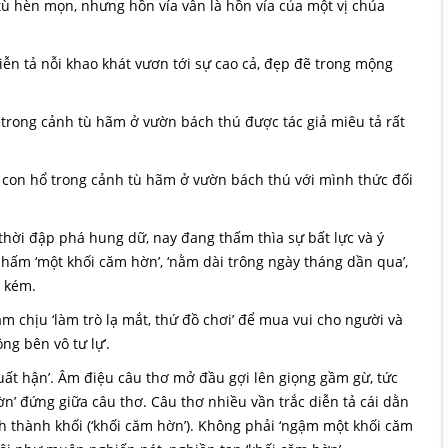
tù hèn mọn, nhưng hồn vía vẫn là hồn vía của một vị chúa
diễn tả nỗi khao khát vươn tới sự cao cả, đẹp đẽ trong mộng
trong cảnh tù hãm ở vườn bách thú được tác giả miêu tả rất
 con hổ trong cảnh tù hãm ở vườn bách thú với mình thức đối
thời đập phá hung dữ, nay đang thấm thìa sự bất lực và ý
hấm ‘một khối căm hờn’, ‘nằm dài trông ngày tháng dần qua’,
n kém.
 chịu ‘làm trò lạ mắt, thứ đồ chơi’ để mua vui cho người và
g bên vô tư lự’.
uất hận’. Âm điệu câu thơ mở đầu gợi lên giọng gầm gừ, tức
’ đứng giữa câu thơ. Câu thơ nhiều vần trắc diễn tả cái dằn
 thành khối (‘khối căm hờn’). Không phải ‘ngậm một khối căm