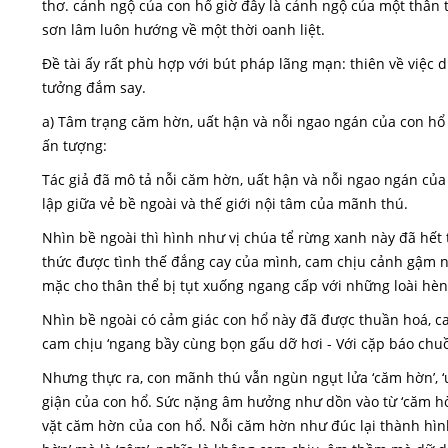
thơ. cảnh ngộ của con hổ giờ đây là cảnh ngộ của một thân 
sơn lâm luôn hướng về một thời oanh liệt.
Đề tài ấy rất phù hợp với bút pháp lãng mạn: thiên về việc 
tưởng đắm say.
a) Tâm trạng căm hờn, uất hận và nỗi ngao ngán của con hổ 
ấn tượng:
Tác giả đã mô tả nỗi căm hờn, uất hận và nỗi ngao ngán của
lập giữa vẻ bề ngoài và thế giới nội tâm của mãnh thú.
Nhìn bề ngoài thì hình như vị chúa tể rừng xanh này đã hết 
thức được tình thế đắng cay của mình, cam chịu cảnh gậm n
mặc cho thân thể bị tụt xuống ngang cấp với những loài hè
Nhìn bề ngoài có cảm giác con hổ này đã được thuần hoá, cam
cam chịu ‘ngang bầy cùng bọn gấu dỡ hơi - Với cặp báo chuồn
Nhưng thực ra, con mãnh thú vẫn ngùn ngụt lửa ‘căm hờn’, ‘
giận của con hổ. Sức nặng âm hưởng như dồn vào từ ‘căm hờn
vặt căm hờn của con hổ. Nỗi căm hờn như đúc lại thành hình