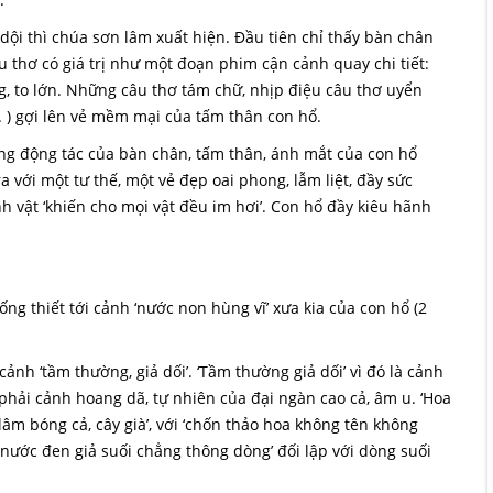
dội thì chúa sơn lâm xuất hiện. Đầu tiên chỉ thấy bàn chân
thơ có giá trị như một đoạn phim cận cảnh quay chi tiết:
g, to lớn. Những câu thơ tám chữ, nhịp điệu câu thơ uyển
.. ) gợi lên vẻ mềm mại của tấm thân con hổ.
ng động tác của bàn chân, tấm thân, ánh mắt của con hổ
ện ra với một tư thế, một vẻ đẹp oai phong, lẫm liệt, đầy sức
 vật ‘khiến cho mọi vật đều im hơi’. Con hổ đầy kiêu hãnh
g thiết tới cảnh ‘nước non hùng vĩ’ xưa kia của con hổ (2
h ‘tầm thường, giả dối’. ‘Tầm thường giả dối’ vì đó là cảnh
 phải cảnh hoang dã, tự nhiên của đại ngàn cao cả, âm u. ‘Hoa
 lâm bóng cả, cây già’, với ‘chốn thảo hoa không tên không
òng nước đen giả suối chẳng thông dòng’ đối lập với dòng suối