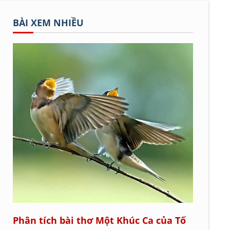
BÀI XEM NHIỀU
Phân tích bài thơ Một Khúc Ca của Tố