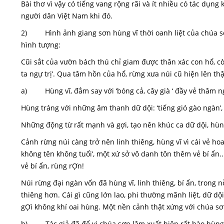
Bài thơ vì vậy có tiếng vang rộng rãi và ít nhiều có tác dụng
người dân Việt Nam khi đó.
2) Hình ảnh giang sơn hùng vĩ thời oanh liệt của chúa sơn
hình tượng:
Cũi sắt của vườn bách thú chỉ giam được thân xác con hổ, c
ta ngự trị’. Qua tâm hồn của hổ, rừng xưa núi cũ hiện lên th
a) Hùng vĩ, đắm say với ‘bóng cả, cây già ‘ đầy vẻ thâm 
Hùng tráng với những âm thanh dữ dội: ‘tiếng gió gào ngàn’, ‘
Những động từ rất mạnh và gợi, tạo nên khúc ca dữ dội, hùng trá
Cảnh rừng núi càng trở nên linh thiêng, hùng vĩ vì cái vẻ ho
không tên không tuổi’, một xứ sở vô danh tôn thêm vẻ bí ẩn...
vẻ bí ẩn, rùng rỢn!
Núi rừng đại ngàn vốn đã hùng vĩ, linh thiêng, bí ẩn, trong nỗ
thiêng hơn. Cái gì cũng lớn lao, phi thường mãnh liệt, dữ dộ
gỢi không khí oai hùng. Một nền cảnh thật xứng với chúa sơ
b) Tác giả đã để vị chúa sơn lâm xuất hiện rất hào hùng