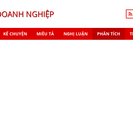
DOANH NGHIỆP
KỂ CHUYỆN
MIÊU TẢ
NGHỊ LUẬN
PHÂN TÍCH
T