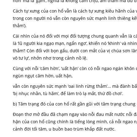
hờn’ mà là ‘gậm’, nghĩa là không cam chịu, âm thầm mà dữ d
Cách tự xưng của con hổ vẫn là cách tự xưng kiêu hãnh của vị
trong con người nó vẫn còn nguyên sức mạnh linh thiêng kết
thẳm’).
Cái nhìn của nó đối với mọi đối tượng chung quanh vẫn là cái
là ‘lũ người kia ngạo mạn, ngẩn ngơ’, khiến nó ‘khinh’ và nhì
thẳm’! Còn đối với bọn gấu, dưới con mắt của vị chúa sơn lâ
vô tư lự’, nhởn nhơ trong cảnh nồ lệ.
Cùng với nỗi ‘căm hờn’, ‘uất hận’ còn có nỗi ngao ngán khôn
ngùn ngụt căm hờn, uất hận,
vẫn còn nguyên sức mạnh ‘oai linh rừng thẳm’... mà đành bấ
‘bị nhục nhằn, tù hãm’, để làm trò lạ mắt, thứ đồ chơi’.
b) Tâm trạng đó của con hổ rất gần gũi với tâm trạng chung
Đoạn thơ mở đầu đã chạm ngay vào nỗi đau mất nước nỗi đau
hận của con hổ cũng chính là tiếng lòng mình, cả nỗi ngao 
cảnh đời tối tăm, u buồn bao trùm khắp đất nước.