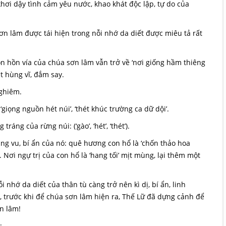
 khơi dậy tình cảm yêu nước, khao khát độc lập, tự do của
 lâm được tái hiện trong nỗi nhớ da diết được miêu tả rất
òn hồn vía của chúa sơn lâm vẫn trở về ‘nơi giống hầm thiêng
ật hùng vĩ, đắm say.
nghiêm.
giọng nguồn hét núi’, ‘thét khúc trường ca dữ dội’.
ng của rừng núi: (‘gào’, ‘hét’, ‘thét’).
ang vu, bí ẩn của nó: quê hương con hổ là ‘chốn thảo hoa
 Nơi ngự trị của con hổ là ‘hang tối’ mịt mùng, lại thêm một
i nhớ da diết của thân tù càng trở nên kì dị, bí ẩn, linh
i, trước khi để chúa sơn lâm hiện ra, Thế Lữ đã dựng cảnh để
n lâm!
: