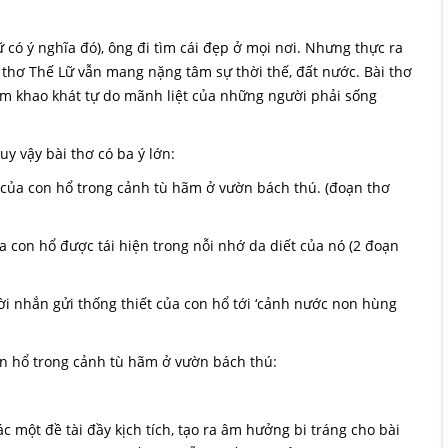
 có ý nghĩa đó), ông đi tìm cái đẹp ở mọi nơi. Nhưng thực ra
, thơ Thế Lữ vẫn mang nặng tâm sự thời thế, đất nước. Bài thơ
m khao khát tự do mãnh liệt của những người phải sống
uy vậy bài thơ có ba ý lớn:
on hổ trong cảnh tù hãm ở vườn bách thú. (đoạn thơ
n hổ được tái hiện trong nỗi nhớ da diết của nó (2 đoạn
hắn gửi thống thiết của con hổ tới ‘cảnh nước non hùng
 hổ trong cảnh tù hãm ở vườn bách thú:
ác một đề tài đầy kịch tích, tạo ra âm hưởng bi tráng cho bài