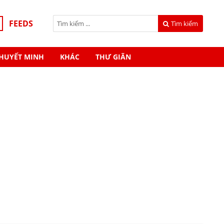
FEEDS
Tìm kiếm
HUYẾT MINH
KHÁC
THƯ GIÃN