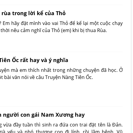
 rùa trong lời kể của Thỏ
 Em hãy đặt mình vào vai Thỏ để kể lại một cuộc chạy
 thời nêu cảm nghĩ của Thỏ (em) khi bị thua Rùa.
iên Ốc rất hay và ý nghĩa
huyện mà em thích nhất trong những chuyện đã học. Ở
t bài văn nói về câu Truyện Nàng Tiên Ốc.
n người con gái Nam Xương hay
vừa đầy tuần thì sinh ra đứa con trai đặt tên là Đản.
ià yếu và nhó thương con đi lính, rồi lâm bệnh. Vũ