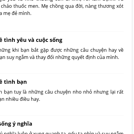
 cháo thuốc men. Mẹ chồng qua đời, nàng thương xót
cha mẹ đẻ mình.
 tình yêu và cuộc sống
 những khi bạn bắt gặp được những câu chuyện hay về
bạn suy ngẫm và thay đổi những quyết định của mình.
ề tình bạn
h bạn tuy là những câu chuyện nho nhỏ nhưng lại rất
ạn nhiều điều hay.
ống ý nghĩa
 nghĩa luôn ở xung quanh ta, nếu ta nhìn và suy ngẫm