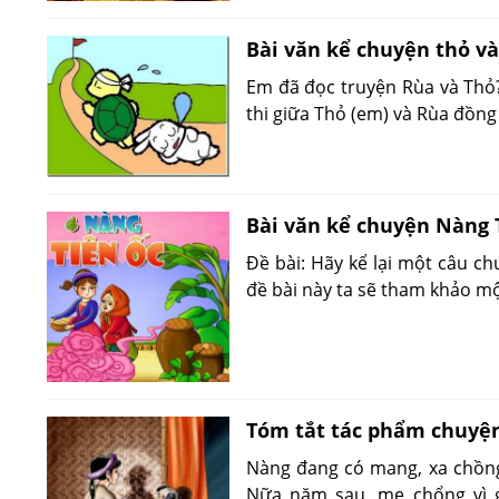
Bài văn kể chuyện thỏ và
Em đã đọc truyện Rùa và Thỏ?
thi giữa Thỏ (em) và Rùa đồng
Bài văn kể chuyện Nàng T
Đề bài: Hãy kể lại một câu c
đề bài này ta sẽ tham khảo mộ
Tóm tắt tác phẩm chuyệ
Nàng đang có mang, xa chồng 
Nữa năm sau, mẹ chổng vì g