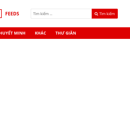
FEEDS
Tìm kiếm
HUYẾT MINH
KHÁC
THƯ GIÃN