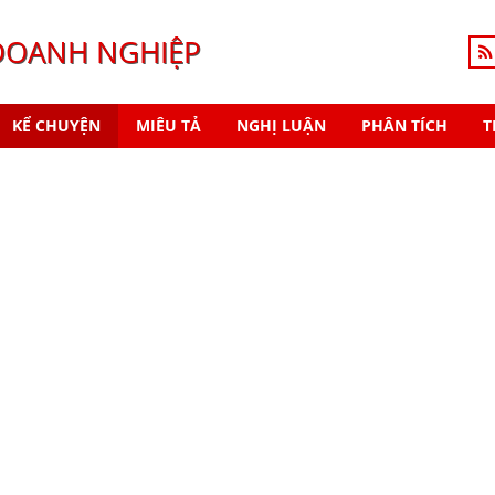
DOANH NGHIỆP
KỂ CHUYỆN
MIÊU TẢ
NGHỊ LUẬN
PHÂN TÍCH
T