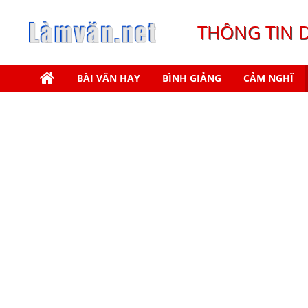
THÔNG TIN 
BÀI VĂN HAY
BÌNH GIẢNG
CẢM NGHĨ