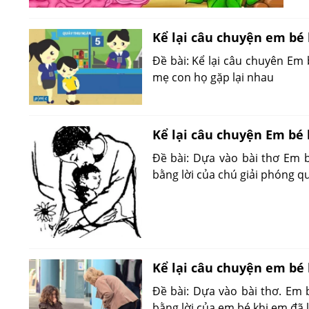
Kể lại câu chuyện em bé 
Đề bài: Kể lại câu chuyên Em 
mẹ con họ gặp lại nhau
Kể lại câu chuyện Em bé 
Đề bài: Dựa vào bài thơ Em b
bằng lời của chú giải phóng q
Kể lại câu chuyện em bé
Đề bài: Dựa vào bài thơ. Em 
bằng lời của em bé khi em đã 