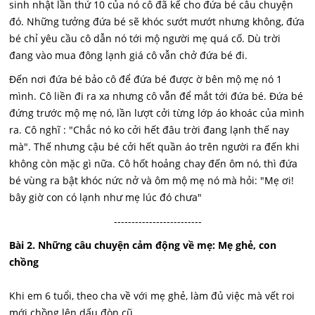
sinh nhật lần thứ 10 của nó cô đã kể cho đứa bé câu chuyện
đó. Những tưởng đứa bé sẽ khóc sướt mướt nhưng không, đứa
bé chỉ yêu cầu cô dẫn nó tới mộ người mẹ quá cố. Dù trời
đang vào mua đông lạnh giá cô vẫn chở đứa bé đi.
Đến nơi đứa bé bảo cô để đứa bé được ờ bên mộ mẹ nó 1
mình. Cô liền đi ra xa nhưng cô vẫn để mắt tới đứa bé. Đứa bé
đứng trước mộ mẹ nó, lần lượt cởi từng lớp áo khoác của mình
ra. Cô nghĩ : "Chắc nó ko cởi hết đâu trời đang lạnh thế nay
mà". Thế nhưng cậu bé cởi hết quần áo trên người ra đến khi
không còn mặc gì nữa. Cô hốt hoảng chay đến ôm nó, thì đứa
bé vùng ra bật khóc nức nở và ôm mộ mẹ nó mà hỏi: "Mẹ ơi!
bây giờ con có lạnh như mẹ lúc đó chưa"
-------------------------
Bài 2. Những câu chuyện cảm động về mẹ: Mẹ ghẻ, con
chồng
Khi em 6 tuổi, theo cha về với mẹ ghẻ, làm đủ việc mà vết roi
mới chồng lên dấu đòn cũ…