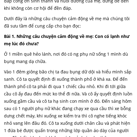
đáp công ơn sinh thành và nuôi dưỡng của mẹ, đừng để đến
khi không còn cơ hội để đền đáp.
Dưới đây là những câu chuyện cảm động về mẹ mà chúng tôi
đã sưu tầm để cung cấp cho bạn đọc:
Bài 1. Những câu chuyện cảm động về mẹ: Con có lạnh như
mẹ lúc đó chưa?
Ở 1 miền quê hẻo lánh, nơi đó có ng phụ nữ sống 1 mình dù
bụng mang dạ chữa.
Vào 1 đêm giông bão chị ta đau bụng dữ dội và hiểu mình sắp
sanh. Cô ta quyết định đi xuống thành phố ở khá xa. Để đến
thành phố cô ta phải đi qua 1 chiếc cầu nhỏ. Khi đi tới giữa
cầu cô ấy đau đến mức ko thể đi nữa. Và cô ấy quyết định luồn
xuống gầm cầu và cô ta hạ sinh con mình ở đó. Đến sáng hôm
sau có 1 người phụ nữ khác đang chạy xe qua cầu thì xe bỗng
dưng chết máy, khi xuống xe kiểm tra thì cô nghe tiếng khóc
nhỏ vang lên đâu đó. Cô ta xuống dưới chân cầu và phát hiện
1 đứa bé được quấn trong những lớp quần áo dày của người