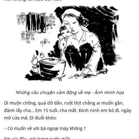
Những câu chuyện cảm động về mẹ - Ảnh minh họa
Dì muộn chồng, quá dữ dằn, ruột thịt chẳng ai muốn gần,
đành lấy cha… Em 15 tuổi, cha mất. Đinh ninh em bỏ đi, ngày
mở cửa mả, Dì đuổi khéo:
– Có muốn về với bà ngoại mày không ?
Em cúi đầu, nói trong nước mắt: