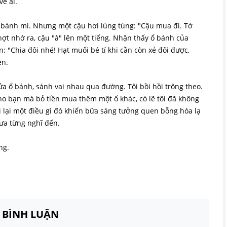
ề ai.
xe bánh mì. Nhưng một cậu hơi lúng túng: "Cậu mua đi. Tớ
hợt nhớ ra, cậu "à" lên một tiếng. Nhận thấy ổ bánh của
 "Chia đôi nhé! Hạt muối bé tí khi cần còn xẻ đôi được,
ên.
ửa ổ bánh, sánh vai nhau qua đường. Tôi bồi hồi trông theo.
ho bạn mà bỏ tiền mua thêm một ổ khác, có lẽ tôi đã không
 lại một điều gì đó khiến bữa sáng tưởng quen bỗng hóa lạ
ưa từng nghĩ đến.
ng.
N BÌNH LUẬN