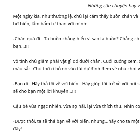
Những câu chuyện hay về
Một ngày kia, như thường lệ, chú lại cảm thấy buồn chán và
bờ biển, lẩm bẩm tự than với mình:
-Chán quá đi...Ta buồn chẳng hiểu vì sao ta buồn? Chẳng có ai
bạn...!!!
Vô tình chú giẫm phải vật gì đó dưới chân. Cuối xuống xem, 
màu sắc. Chú thờ ơ bỏ nó vào túi dự định đem về nhà chơi và 
-Bạn ơi...Hãy thả tôi về với biển...Hãy giúp tôi trở về với nơi
sẽ cho bạn một lời khuyên...!!!
Cậu bé vừa ngạc nhiên, vừa sợ hãi, lại vừa thích thú. Nhìn co
-Được thôi, ta sẽ thả bạn về với biển, nhưng...hãy cho ta mộ
đây!