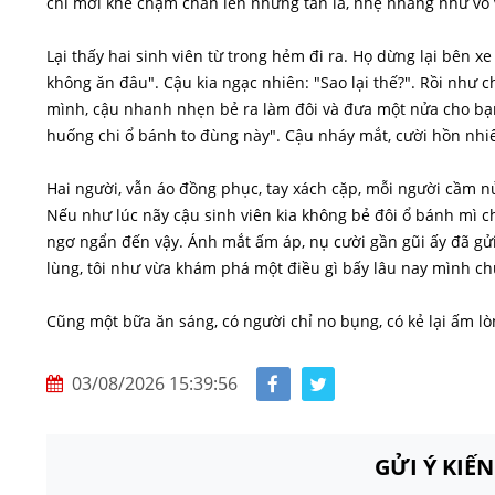
chỉ mới khẽ chạm chân lên những tán lá, nhẹ nhàng như vỗ v
Lại thấy hai sinh viên từ trong hẻm đi ra. Họ dừng lại bên 
không ăn đâu". Cậu kia ngạc nhiên: "Sao lại thế?". Rồi như c
mình, cậu nhanh nhẹn bẻ ra làm đôi và đưa một nửa cho bạn:
huống chi ổ bánh to đùng này". Cậu nháy mắt, cười hồn nhi
Hai người, vẫn áo đồng phục, tay xách cặp, mỗi người cầm n
Nếu như lúc nãy cậu sinh viên kia không bẻ đôi ổ bánh mì c
ngơ ngẩn đến vậy. Ánh mắt ấm áp, nụ cười gần gũi ấy đã gửi
lùng, tôi như vừa khám phá một điều gì bấy lâu nay mình ch
Cũng một bữa ăn sáng, có người chỉ no bụng, có kẻ lại ấm lò
03/08/2026 15:39:56
GỬI Ý KIẾ