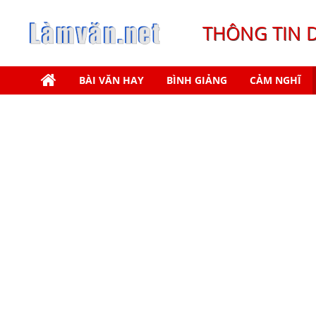
THÔNG TIN 
BÀI VĂN HAY
BÌNH GIẢNG
CẢM NGHĨ