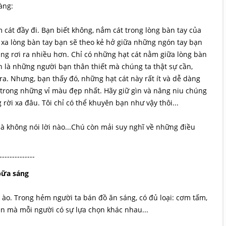
àng:
át đầy đi. Bạn biết không, nắm cát trong lòng bàn tay của
xa lòng bàn tay bạn sẽ theo kẻ hở giữa những ngón tay bạn
àng rơi ra nhiều hơn. Chỉ có những hạt cát nằm giữa lòng bàn
nh là những người bạn thân thiết mà chúng ta thật sự cần,
ra. Nhưng, bạn thấy đó, những hạt cát này rất ít và dễ dàng
 trong những vỉ màu đẹp nhất. Hãy giữ gìn và nâng niu chúng
ời xa đâu. Tôi chỉ có thể khuyên bạn như vậy thôi...
 mà không nói lời nào...Chú còn mải suy nghĩ về những điều
--------------
bữa sáng
ào. Trong hẻm người ta bán đồ ăn sáng, có đủ loại: cơm tấm,
tiền mà mỗi người có sự lựa chọn khác nhau...