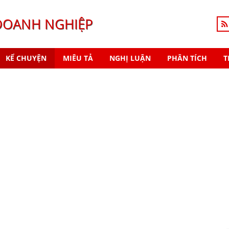
DOANH NGHIỆP
KỂ CHUYỆN
MIÊU TẢ
NGHỊ LUẬN
PHÂN TÍCH
T