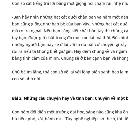
Con sò cất tiếng trả lời bằng một giọng nói chậm rãi, nhẹ nh
-Bạn hãy nhìn những hạt cát dưới chân bạn và nắm một nắm c
bạn cũng giống như bạn bè của bạn vậy. Những hạt cát quá 
mà rơi ra ngoài. Nếu bạn càng siết chặt bàn tay thì chúng c
tay bạn, được giữ chặt trong đó mới còn lại mà thôi. Đó chí
những người bạn này sẽ ở lại với ta dù bất cứ chuyện gì xảy 
rơi ra nếu ta không biết giữ gìn. Hãy đem chúng về và ngâm
bằng tình cảm của mình. Chúng sẽ ở bên cạnh bạn và không r
Chú bé im lặng, thả con sò về lại với lòng biển xanh bao la
con sò nhỏ nói...
------------
Bài 2. Những câu chuyện hay về tình bạn: Chuyện về một 
Con hẻm đối diện một trường đại học, sáng nào cũng khá ồn 
hủ tiếu, phở, xôi, bánh mì... Tùy nghề nghiệp, sở thích, túi 