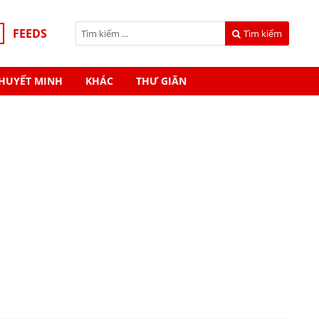
FEEDS
Tìm kiếm
HUYẾT MINH
KHÁC
THƯ GIÃN