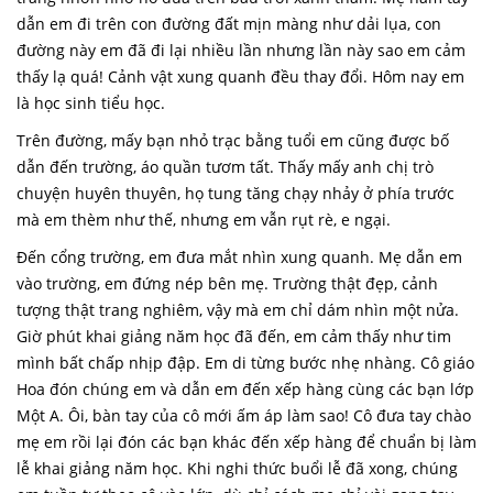
dẫn em đi trên con đường đất mịn màng như dải lụa, con
đường này em đã đi lại nhiều lần nhưng lần này sao em cảm
thấy lạ quá! Cảnh vật xung quanh đều thay đổi. Hôm nay em
là học sinh tiểu học.
Trên đường, mấy bạn nhỏ trạc bằng tuổi em cũng được bố
dẫn đến trường, áo quần tươm tất. Thấy mấy anh chị trò
chuyện huyên thuyên, họ tung tăng chạy nhảy ở phía trước
mà em thèm như thế, nhưng em vẫn rụt rè, e ngại.
Đến cổng trường, em đưa mắt nhìn xung quanh. Mẹ dẫn em
vào trường, em đứng nép bên mẹ. Trường thật đẹp, cảnh
tượng thật trang nghiêm, vậy mà em chỉ dám nhìn một nửa.
Giờ phút khai giảng năm học đã đến, em cảm thấy như tim
mình bất chấp nhịp đập. Em di từng bước nhẹ nhàng. Cô giáo
Hoa đón chúng em và dẫn em đến xếp hàng cùng các bạn lớp
Một A. Ôi, bàn tay của cô mới ấm áp làm sao! Cô đưa tay chào
mẹ em rồi lại đón các bạn khác đến xếp hàng để chuẩn bị làm
lễ khai giảng năm học. Khi
nghi thức buổi lễ đã xong, chúng