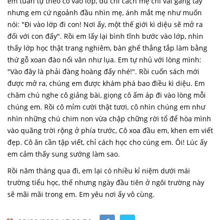
em tuần tự theo cô vào lớp, dù chỉ
cách mẹ chỉ vài gang tay
nhưng em cứ ngoảnh đầu nhìn mẹ, ánh mắt mẹ như muốn
nói: "Đi vào lớp đi con! Nơi ấy, một thế giới kì diệu sẽ mở ra
đối với con đấy". Rồi em lấy lại bình tĩnh bước vào lớp, nhìn
thấy lớp học thật trang nghiêm, bàn ghế thẳng tắp làm bằng
thứ gỗ xoan đào nổi vân như lụa. Em tự nhủ với lòng mình:
"Vào đây là phải đàng hoàng đấy nhé!". Rồi cuốn sách mới
được mở ra, chúng em được khám phá bao điều kì diệu. Em
chăm chú nghe cô giảng bài, giọng cô ấm áp đi vào lòng mỗi
chúng em. Rồi cô mỉm cười thật tươi, cô nhìn chúng em như
nhìn những chú chim non vừa chập chững rời tổ để hòa mình
vào quãng trời rộng ở phía trước, Cô xoa đầu em, khen em viết
đẹp. Cô ân cần tập viết, chỉ cách học cho cúng em. Ôi! Lúc ấy
em cảm thấy sung sướng làm sao.
Rồi năm tháng qua đi, em lại có nhiều kỉ niệm dưới mái
trường tiểu học, thế nhưng ngày đầu tiên ở ngôi trường này
sẽ mãi mãi trong em. Em yêu nơi ấy vô cùng.