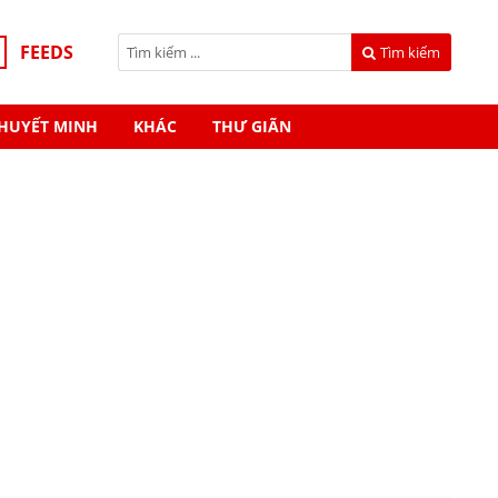
FEEDS
Tìm kiếm
HUYẾT MINH
KHÁC
THƯ GIÃN