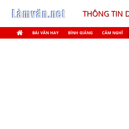
THÔNG TIN 
BÀI VĂN HAY
BÌNH GIẢNG
CẢM NGHĨ