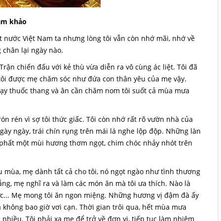
am khảo
đất nước Việt Nam ta nhưng lòng tôi vẫn còn nhớ mãi, nhớ về
 chân lại ngày nào.
ận chiến đấu với kẻ thù vừa diễn ra vô cùng ác liệt. Tôi đã
 tôi được mẹ chăm sóc như đứa con thân yêu của mẹ vậy.
hạy thuốc thang và ân cần chăm nom tôi suốt cả mùa mưa
n rén vì sợ tôi thức giấc. Tôi còn nhớ rất rõ vườn nhà của
ày ngày, trái chín rụng trên mái lá nghe lộp độp. Những làn
g phất một mùi hương thơm ngọt, chim chóc nhảy nhót trên
ùa, mẹ dành tất cả cho tôi, nó ngọt ngào như tình thương
lắng, mẹ nghĩ ra và làm các món ăn mà tôi ưa thích. Nào là
c... Mẹ mong tôi ăn ngon miệng. Những hương vị đậm đà ấy
à không bao giờ vơi cạn. Thời gian trôi qua, hết mùa mưa
 nhiều. Tôi phải xa mẹ để trở về đơn vị, tiếp tục làm nhiệm