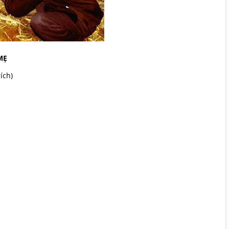
MẸ
rích)