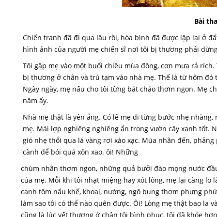
Bài th
Chiến tranh đã đi qua lâu rồi, hòa bình đã được lập lại ở 
hình ảnh của người mẹ chiến sĩ nơi tôi bị thương phải dừng
Tôi gặp mẹ vào một buổi chiều mùa đông, cơn mưa rả rích. Tr
bị thương ở chân và trú tạm vào nhà mẹ. Thế là từ hôm đó
Ngày ngày, mẹ nấu cho tôi từng bát cháo thơm ngon. Mẹ c
năm ấy.
Nhà mẹ thật là yên ắng. Có lẽ mẹ đi từng bước nhẹ nhàng, ró
mẹ. Mái lợp nghiêng nghiêng ẩn trong vườn cây xanh tốt. Ng
gió nhẹ thổi qua lá vàng rơi xào xạc. Mùa nhãn đến, phản
cành để bói quả xôn xao. ôi! Những
chùm nhãn thơm ngon, những quả bưởi đào mọng nước đầu m
của mẹ. Mỗi khi tôi nhạt miệng hay xót lòng, mẹ lại càng lo 
canh tôm nấu khế, khoai, nướng, ngô bung thơm phưng phứ
làm sao tôi có thể nào quên được. Ôi! Lòng mẹ thật bao la v
cũng là lúc vết thương ở chân tôi bình phục, tôi đã khỏe hơn