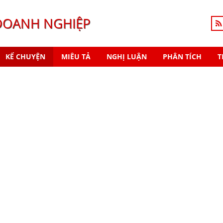
DOANH NGHIỆP
KỂ CHUYỆN
MIÊU TẢ
NGHỊ LUẬN
PHÂN TÍCH
T