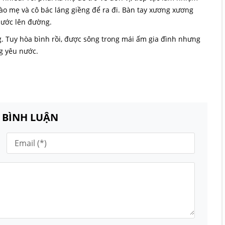
hào mẹ và cô bác láng giềng để ra đi. Bàn tay xương xương
 bước lên đường.
g. Tuy hòa bình rồi, được sông trong mái ấm gia đình nhưng
g yêu nước.
N BÌNH LUẬN