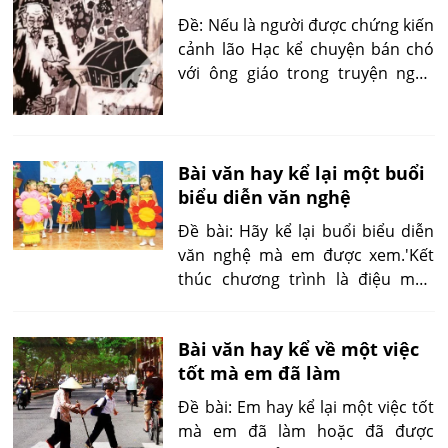
Đề: Nếu là người được chứng kiến
cảnh lão Hạc kể chuyện bán chó
với ông giáo trong truyện ngắn
của Nam Cao thì em sẽ ghi lại câu
chuyện đó như thế nào?
Bài văn hay kể lại một buổi
biểu diễn văn nghệ
Đề bài: Hãy kể lại buổi biểu diễn
văn nghệ mà em được xem.'Kết
thúc chương trình là điệu múa
sạp do các bạn nhà văn hóa quận
3 trình bày...'
Bài văn hay kể về một việc
tốt mà em đã làm
Đề bài: Em hay kể lại một việc tốt
mà em đã làm hoặc đã được