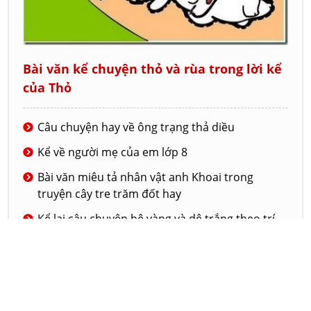
Bài văn kể chuyện thỏ và rùa trong lời kể
của Thỏ
Câu chuyện hay về ông trạng thả diều
Kể về người mẹ của em lớp 8
Bài văn miêu tả nhân vật anh Khoai trong
truyện cây tre trăm đốt hay
Kể lại câu chuyện bê vàng và dê trắng theo trí
tưởng tượng của em
Bài vặ hay kể về chuyến đi thăm nghĩa trang liệt
sĩ ngày 22 tháng 12