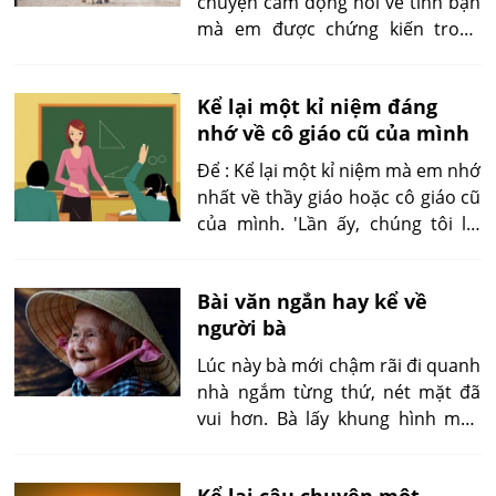
chuyện cảm động nói về tình bạn
mà em được chứng kiến trong
thời gian học ở cấp I.
Kể lại một kỉ niệm đáng
nhớ về cô giáo cũ của mình
Để : Kể lại một kỉ niệm mà em nhớ
nhất về thầy giáo hoặc cô giáo cũ
của mình. 'Lần ấy, chúng tôi lại
được cô giáo cho viết những lời
nhận xét như thường lệ. Tôi tranh
Bài văn ngắn hay kể về
thủ viết ngay trong giờ Địa'
người bà
Lúc này bà mới chậm rãi đi quanh
nhà ngắm từng thứ, nét mặt đã
vui hơn. Bà lấy khung hình mới,
đưa chiếc ảnh vừa phóng lại, đặt
lên bàn thờ, thắp nhang gọi chú
Kể lại câu chuyện một