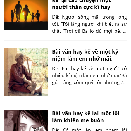
về. Nước mắt bà trào ra....
người thân cực kì hay
Đề: Người sống mãi trong lòng
tôi. 'Tôi lặng người khi biết ra sự
thật ‘Trời ơi! Ba lo đủ mọi bề, lo
cái ăn cái mặc, lo việc học hành lại
lo con buồn khổ ba ơi! Còn thân
Bài văn hay kể về một kỷ
ba thì sao...'
niệm làm em nhớ mãi.
Đề: Em hãy kể về một người có
nhiều kỉ niệm làm em nhớ mãi.'Bà
già hàng xóm quý tôi như người
cháu ruột. Hai người cháu ngoại
của bà đều vào đại học cùng một
ngày...'
Bài văn hay kể lại một lỗi
lầm khiến mẹ buồn
Đề: Có một lần, em phạm lỗi