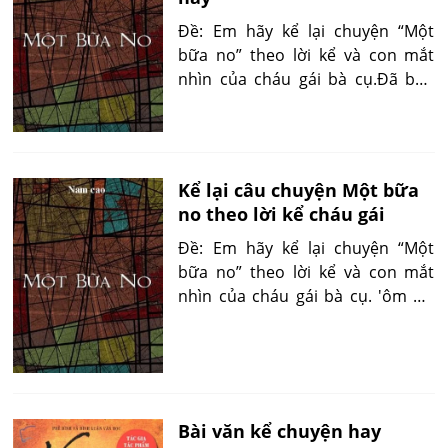
Đề: Em hãy kể lại chuyện “Một
bữa no” theo lời kể và con mắt
nhìn của cháu gái bà cụ.Đã bao
nhiêu năm rồi tôi mới gặp bà tôi.
Hôm nay, khi nghe tin bà đến. Tôi
mừng rối rít, vội chạy ra ngoài để
đón bà...
Kể lại câu chuyện Một bữa
no theo lời kể cháu gái
Đề: Em hãy kể lại chuyện “Một
bữa no” theo lời kể và con mắt
nhìn của cháu gái bà cụ. 'ôm ấy,
tôi đang bế em ở trong sân thì bà
chủ tôi và một bà già rách rưới đi
vào trong nhà. Thoạt đầu, tôi
tưởng đó là một bà ăn mày đến
xin ăn...'
Bài văn kể chuyện hay