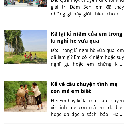
giải trí Đầm Sen, em đã thấy
những gì hãy giới thiệu cho các
bạn nghe. Bài văn gọn gàng, còn
ít chi tiết của quá trình đi thăm,
Kể lại kỉ niêm của em trong
nặng về tả cảnh hơn là giới thiệu
kì nghỉ hè vừa qua
sự vật ^^.
Đề: Trong kì nghỉ hè vừa qua, em
đã làm gì? Em có kỉ niệm hoặc suy
nghĩ gì, hoặc em chứng kiến
chuyện gì, hãy thuật lại.
Kể về câu chuyện tình mẹ
con mà em biết
Đề: Em hãy kể lại một câu chuyện
về tình mẹ con mà em đã biết
hoặc đã đọc ở sách, báo. 'Hàng
trăm, hàng nghìn năm nay, đã
mấy khi đất nước được bình yên?