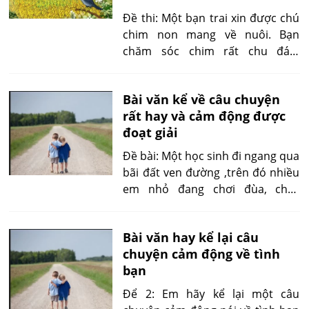
Đề thi: Một bạn trai xin được chú
chim non mang về nuôi. Bạn
chăm sóc chim rất chu đáo,
nhưng chú chim nhỏ không chịu
ăn uống, hết ủ rũ lại nhảy cuống
Bài văn kể về câu chuyện
cuồng trong chiếc lồng xinh xắn,...
rất hay và cảm động được
Em hãy hình dung cảnh dó để kể
đoạt giải
lại tỉ mỉ và viết tiếp phần kết thúc
câu chuyện giữa người bạn trai và
Đề bài: Một học sinh đi ngang qua
chú chim nhỏ.
bãi đất ven đường ,trên đó nhiều
em nhỏ đang chơi đùa, chạy
nhảy. Chợt có tiếng kêu “Ối”, một
em ngã sõng soài trên đất, đầu
Bài văn hay kể lại câu
chảy máu,... Chuyện gì xảy ra sau
chuyện cảm động về tình
đó, em hãy kể lại.
bạn
Để 2: Em hãy kể lại một câu