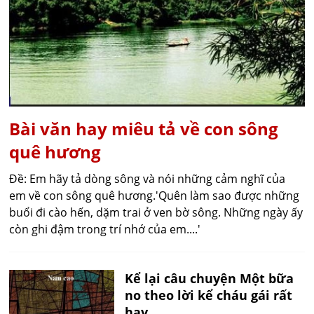
Bài văn hay miêu tả về con sông
quê hương
Đề: Em hãy tả dòng sông và nói những cảm nghĩ của
em về con sông quê hương.'Quên làm sao được những
buổi đi cào hến, dặm trai ở ven bờ sông. Những ngày ấy
còn ghi đậm trong trí nhớ của em....'
Kể lại câu chuyện Một bữa
no theo lời kể cháu gái rất
hay