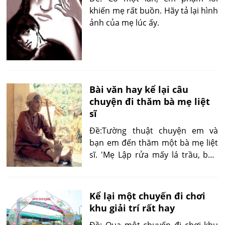
khiến mẹ rất buồn. Hãy tả lại hình
ảnh của mẹ lúc ấy.
Bài văn hay kể lại câu
chuyện đi thăm bà mẹ liệt
sĩ
Đề:Tường thuật chuyện em và
bạn em đến thăm một bà mẹ liệt
sĩ. 'Mẹ Lập rửa mấy lá trầu, bửa
cau và quan sát chúng tôi làm
việc. Trong mắt mẹ, nỗi buồn xưa
đã tĩnh lặng như mặt hồ nhưng
Kể lại một chuyến đi chơi
không phải không ánh lên một
khu giải trí rất hay
chút buồn...'
Đề: Qua một chuyến đi chơi khu