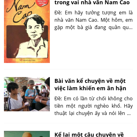
trong vai nhà văn Nam Cao
Đề: Em hãy tưởng tượng em là
nhà văn Nam Cao. Một hôm, em
gặp một bà già đang quằn quại
chết. Em đi gặp người trong làng
hỏi han và biết rõ chuyện bà cụ.
Em hãy viết và kể lại việc đi gặp
người làng, hỏi chuyện họ, nghe
chuyện họ và nói cảm xúc của
em.
Bài văn kể chuyện về một
việc làm khiến em ân hận
Đề: Em có lần từ chối không cho
tiền một người nghèo khổ. Hãy
thuật lại chuyện ấy và nói lên sự
ân hận của em.
Kể lại một câu chuyện về