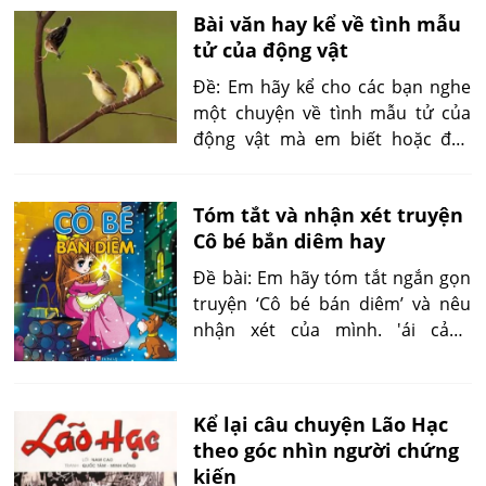
Bài văn hay kể về tình mẫu
Trên dải đất bao la này, đâu
tử của động vật
chẳng có những triền đê, những
bờ ruộng...'
Đề: Em hãy kể cho các bạn nghe
một chuyện về tình mẫu tử của
động vật mà em biết hoặc đọc
trên sách báo.
Tóm tắt và nhận xét truyện
Cô bé bắn diêm hay
Đề bài: Em hãy tóm tắt ngắn gọn
truyện ‘Cô bé bán diêm’ và nêu
nhận xét của mình. 'ái cảnh
thương tâm diễn ra cuối cùng là
em ngồi giữa một góc phố trong
đêm giao thừa với sự tương phản
Kể lại câu chuyện Lão Hạc
gay gắt trong cuộc sống...'
theo góc nhìn người chứng
kiến