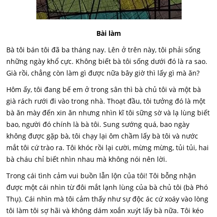
Bài làm
Bà tôi bán tôi đã ba tháng nay. Lên ở trên này, tôi phải sống
những ngày khổ cực. Không biết bà tôi sống dưới đó là ra sao.
Già rồi, chẳng còn làm gì được nữa bây giờ thì lấy gì mà ăn?
Hôm ấy, tôi đang bế em ở trong sân thì bà chủ tôi và một bà
già rách rưới đi vào trong nhà. Thoạt đầu, tôi tưởng đó là một
bà ăn mày đến xin ăn nhưng nhìn kĩ tôi sững sờ và lạ lùng biết
bao, người đó chính là bà tôi. Sung sướng quá, bao ngày
không được gặp bà, tôi chạy lại ôm chầm lấy bà tôi và nước
mắt tôi cứ trào ra. Tôi khóc rồi lại cười, mừng mừng, tủi tủi, hai
bà cháu chỉ biết nhìn nhau mà không nói nên lời.
Trong cái tình cảm vui buồn lẫn lộn của tôi! Tôi bỗng nhận
được một cái nhìn từ đôi mắt lạnh lùng của bà chủ tôi (bà Phó
Thụ). Cái nhìn mà tôi cảm thấy như sự độc ác cứ xoáy vào lòng
tôi làm tôi sợ hãi và không dám xoắn xuýt lấy bà nữa. Tôi kéo