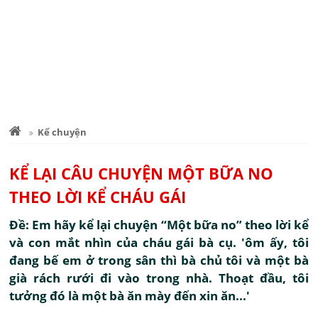
Kể chuyện
KỂ LẠI CÂU CHUYỆN MỘT BỮA NO
THEO LỜI KỂ CHÁU GÁI
Đề: Em hãy kể lại chuyện “Một bữa no” theo lời kể
và con mắt nhìn của cháu gái bà cụ. 'ôm ấy, tôi
đang bế em ở trong sân thì bà chủ tôi và một bà
già rách rưới đi vào trong nhà. Thoạt đầu, tôi
tưởng đó là một bà ăn mày đến xin ăn...'