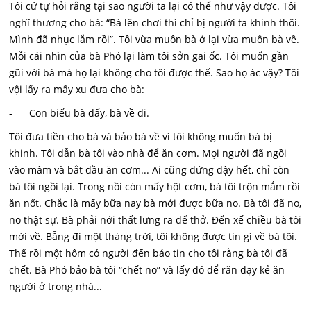
Tôi cứ tự hỏi rằng tại sao người ta lại có thể như vậy được. Tôi
nghĩ thương cho bà: “Bà lên chơi thì chỉ bị người ta khinh thôi.
Mình đã nhục lắm rồi”. Tôi vừa muôn bà ở lại vừa muôn bà về.
Mỗi cái nhìn của bà Phó lại làm tôi sởn gai ốc. Tôi muốn gần
gũi với bà mà họ lại không cho tôi được thế. Sao họ ác vậy? Tôi
vội lấy ra mấy xu đưa cho bà:
- Con biếu bà đấy, bà về đi.
Tôi đưa tiền cho bà và bảo bà về vì tôi không muốn bà bị
khinh. Tôi dẫn bà tôi vào nhà để ăn cơm. Mọi người đã ngồi
vào mâm và bắt đầu ăn cơm... Ai cũng dứng dậy hết, chỉ còn
bà tôi ngồi lại. Trong nồi còn mấy hột cơm, bà tôi trộn mắm rồi
ăn nốt. Chắc là mấy bữa nay bà mới được bữa no. Bà tôi đã no,
no thật sự. Bà phải nới thất lưng ra để thở. Đến xế chiều bà tôi
mới về. Bẵng đi một tháng trời, tôi không được tin gì về bà tôi.
Thế rồi một hôm có người đến báo tin cho tôi rằng bà tôi đã
chết. Bà Phó bảo bà tôi “chết no” và lấy đó để răn dạy kẻ ăn
người ở trong nhà...