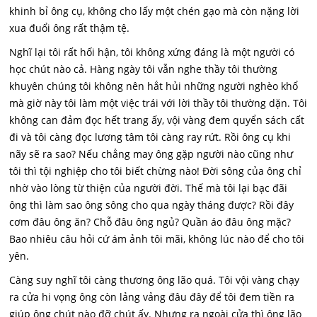
khinh bỉ ông cụ, không cho lấy một chén gạo mà còn nặng lời
xua đuổi ông rất thậm tệ.
Nghĩ lại tôi rất hối hận, tôi không xứng đáng là một người có
học chút nào cả. Hàng ngày tôi vẫn nghe thầy tôi thường
khuyên chúng tôi không nên hắt hủi những người nghèo khổ
mà giờ này tôi làm một việc trái với lời thầy tôi thường dặn. Tôi
không can đảm đọc hết trang ấy, vội vàng đem quyển sách cất
đi và tôi càng đọc lương tâm tôi càng ray rứt. Rồi ông cụ khi
nãy sẽ ra sao? Nếu chẳng may ông gặp người nào cũng như
tôi thì tội nghiệp cho tôi biết chừng nào! Đời sông của ông chỉ
nhờ vào lòng từ thiện của người đời. Thế mà tôi lại bạc đãi
ông thì làm sao ông sông cho qua ngày tháng được? Rồi đây
cơm đâu ông ăn? Chỗ đâu ông ngủ? Quần áo đâu ông mặc?
Bao nhiêu câu hỏi cứ ám ảnh tôi mãi, không lúc nào để cho tôi
yên.
Càng suy nghĩ tôi càng thương ông lão quá. Tôi vội vàng chạy
ra cửa hi vọng ông còn lảng vảng đâu đây để tôi đem tiền ra
giúp ông chút nào đỡ chút ấy. Nhưng ra ngoài cửa thì ông lão