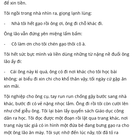
để xin tiền.
Tôi ngồi trong nhà nhìn ra, giọng lạnh lùng:
- Nhà tôi hết gạo rồi ông ơi, ông đi chỗ khác đi.
Ông lão vẫn đứng yên miệng lẩm bẩm:
- Cô làm ơn cho tôi chén gạo thôi cô à.
Tôi hết sức bực mình và liền dùng những từ nặng nề đuổi ông
lão ấy đi:
- Cái ông này kì quá, ông có đi nơi khác cho tôi học bài
không; ai biểu đi xin chi cho khổ thân vậy, tối ngày cứ gặp ăn
xin mãi.
Tội nghiệp cho ông cụ, tay run run chống gậy bước sang nhà
khác, bước đi có vẻ nặng nhọc lắm. Ông đi rồi tôi còn cười lên
như chế giễu ông. Tôi lại bàn lấy quyển sách Giáo dục công
dân ra học. Tôi đọc được một đoạn rồi lật qua trang khác, nơi
trang này tác giả có in hình một đứa bé đang bưng gạo ra cho
một ông lão ăn mày. Tôi sực nhớ đến lúc nãy, tôi đã tỏ ra