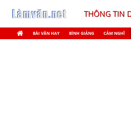
THÔNG TIN 
BÀI VĂN HAY
BÌNH GIẢNG
CẢM NGHĨ