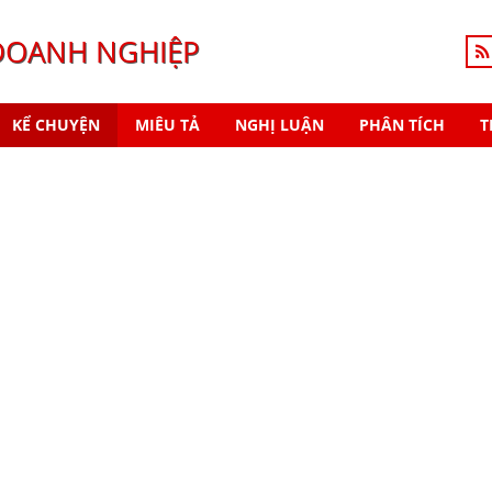
DOANH NGHIỆP
KỂ CHUYỆN
MIÊU TẢ
NGHỊ LUẬN
PHÂN TÍCH
T