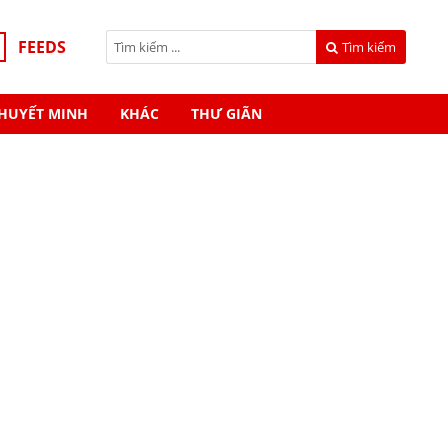
FEEDS
Tìm kiếm
HUYẾT MINH
KHÁC
THƯ GIÃN