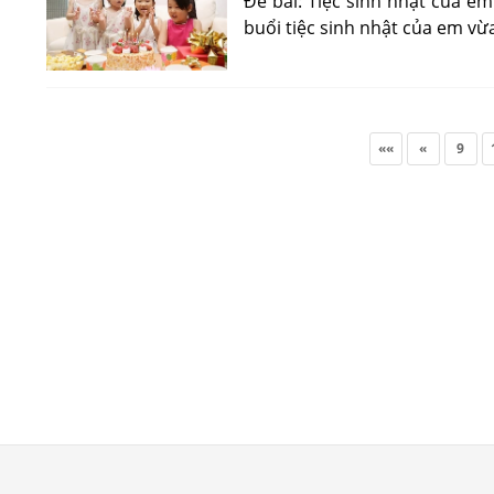
Đề bài: Tiệc sinh nhật của em
buổi tiệc sinh nhật của em vừ
««
«
9