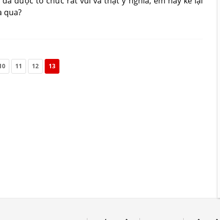
 đã được tổ chức rất vui và thật ý nghĩa, em hãy kể lại
a qua?
10
11
12
13