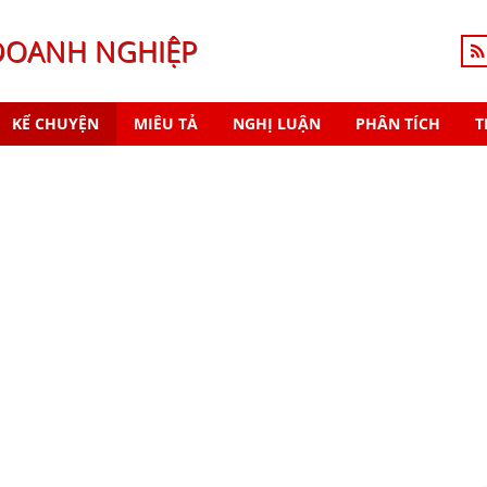
DOANH NGHIỆP
KỂ CHUYỆN
MIÊU TẢ
NGHỊ LUẬN
PHÂN TÍCH
T