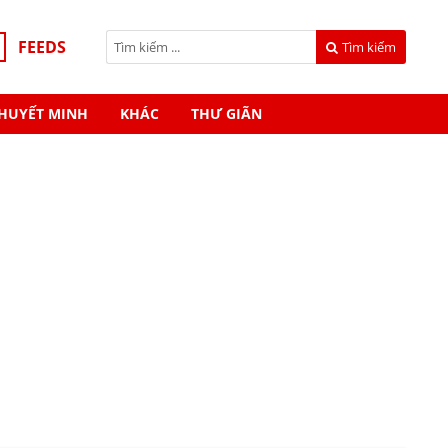
FEEDS
Tìm kiếm
HUYẾT MINH
KHÁC
THƯ GIÃN