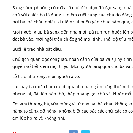
Sáng sớm, phường cử mấy cô chú đến dọn đồ đạc sang nhà m
chú với chiếc ba lô đựng kỉ niệm cuối cùng của chú do đồng đ
nơi hai bà cháu nhiều kỉ niệm vui buồn gần chục năm qua, dù
Mọi người giúp bà sang đến nhà mới. Bà run run bước lên bự
dắt bà vào, mời ngồi trên chiếc ghế mới tinh. Thái độ trìu m
Buổi lễ trao nhà bắt đầu.
Chủ tịch quận đọc công lao, hoàn cảnh của bà và sự hy sin
quyển sổ tiết kiệm một triệu. Mọi người tặng quà cho bà và
Lễ trao nhà xong, mọi người ra về.
Lúc này bà mới chậm rãi đi quanh nhà ngắm từng thứ, nét m
phóng lại, đặt lên bàn thờ, thắp nhang gọi chú về. Nước mắt 
Em vừa thương bà, vừa mừng vì từ nay hai bà cháu không lo
nắng to cũng đỡ nóng. Không biết các bác các chú, các cô có
em lúc họ ra về không nhỉ.