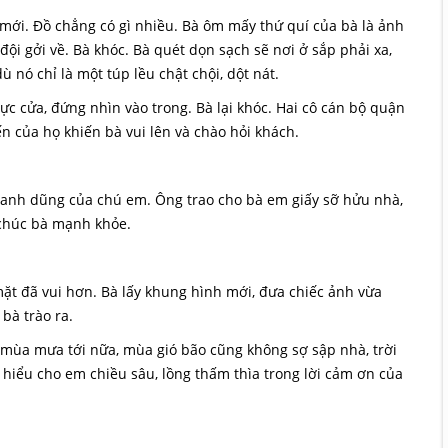
ới. Đồ chẳng có gì nhiều. Bà ôm mấy thứ quí của bà là ảnh
ội gởi về. Bà khóc. Bà quét dọn sạch sẽ nơi ở sắp phải xa,
 nó chỉ là một túp lều chật chội, dột nát.
c cửa, đứng nhìn vào trong. Bà lại khóc. Hai cô cán bộ quận
ến của họ khiến bà vui lên và chào hỏi khách.
h anh dũng của chú em. Ông trao cho bà em giấy sỡ hửu nhà,
 chúc bà mạnh khỏe.
ặt đã vui hơn. Bà lấy khung hình mới, đưa chiếc ảnh vừa
bà trào ra.
 mùa mưa tới nữa, mùa gió bão cũng không sợ sập nhà, trời
 hiểu cho em chiều sâu, lồng thấm thìa trong lời cảm ơn của