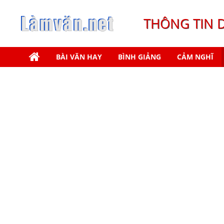
THÔNG TIN 
BÀI VĂN HAY
BÌNH GIẢNG
CẢM NGHĨ