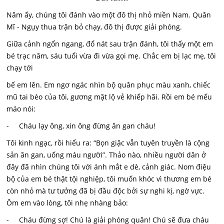
Năm ấy, chúng tôi đánh vào một đô thị nhỏ miền Nam. Quân
Mĩ - Ngụy thua trận bỏ chạy, đô thị được giải phóng.
Giữa cảnh ngổn ngang, đổ nát sau trận đánh, tôi thấy một em
bé trạc năm, sáu tuổi vừa đi vừa gọi mẹ. Chắc em bị lạc mẹ, tôi
chạy tới
bế em lên. Em ngơ ngác nhìn bộ quân phục màu xanh, chiếc
mũ tai bèo của tôi, gương mặt lộ vẻ khiếp hãi. Rồi em bé mếu
máo nói:
- Cháu lạy ông, xin ông đừng ăn gan cháu!
Tôi kinh ngạc, rồi hiểu ra: “Bọn giặc vẫn tuyên truyền là cộng
sản ăn gan, uống máu người”. Thảo nào, nhiều người dân ở
đây đã nhìn chúng tôi với ánh mắt e dè, cảnh giác. Nom điệu
bộ của em bé thật tội nghiệp, tôi muốn khóc vì thương em bé
còn nhỏ mà tư tưởng đã bị đầu độc bởi sự nghi kị, ngờ vực.
Ôm em vào lòng, tôi nhẹ nhàng bảo:
- Cháu đừng sợ! Chú là giải phóng quân! Chú sẽ đưa cháu