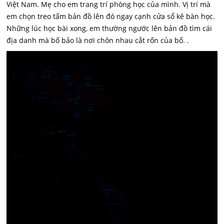
Việt Nam. Mẹ cho em trang trí phòng học của mình. Vị trí mà
em chọn treo tấm bản đồ lên đó ngay cạnh cửa sổ kê bàn học.
Những lúc học bài xong, em thường ngước lên bản đồ tìm cái
địa danh mà bố bảo là nơi chôn nhau cắt rốn của bố. .