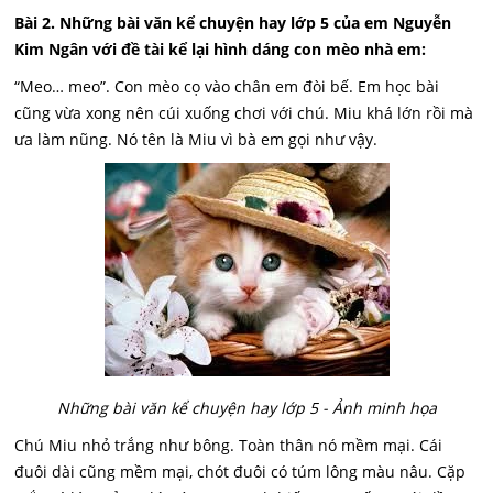
Bài 2. Những bài văn kể chuyện hay lớp 5 của em Nguyễn
Kim Ngân với đề tài kể lại hình dáng con mèo nhà em:
“Meo… meo”. Con mèo cọ vào chân em đòi bế. Em học bài
cũng vừa xong nên cúi xuống chơi với chú. Miu khá lớn rồi mà
ưa làm nũng. Nó tên là Miu vì bà em gọi như vậy.
Những bài văn kể chuyện hay lớp 5 - Ảnh minh họa
Chú Miu nhỏ trắng như bông. Toàn thân nó mềm mại. Cái
đuôi dài cũng mềm mại, chót đuôi có túm lông màu nâu. Cặp