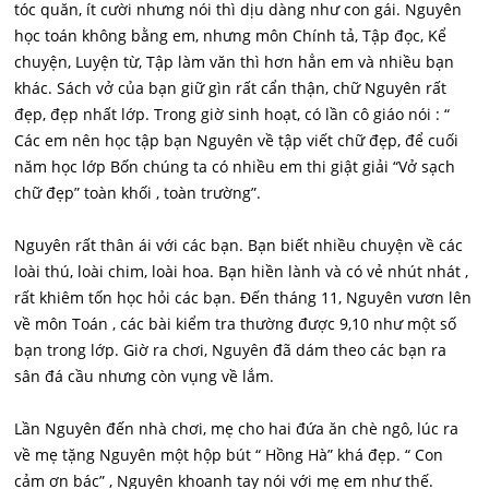
tóc quăn, ít cười nhưng nói thì dịu dàng như con gái. Nguyên
học toán không bằng em, nhưng môn Chính tả, Tập đọc, Kể
chuyện, Luyện từ, Tập làm văn thì hơn hẳn em và nhiều bạn
khác. Sách vở của bạn giữ gìn rất cẩn thận, chữ Nguyên rất
đẹp, đẹp nhất lớp. Trong giờ sinh hoạt, có lần cô giáo nói : “
Các em nên học tập bạn Nguyên về tập viết chữ đẹp, để cuối
năm học lớp Bốn chúng ta có nhiều em thi giật giải “Vở sạch
chữ đẹp” toàn khối , toàn trường”.
Nguyên rất thân ái với các bạn. Bạn biết nhiều chuyện về các
loài thú, loài chim, loài hoa. Bạn hiền lành và có vẻ nhút nhát ,
rất khiêm tốn học hỏi các bạn. Đến tháng 11, Nguyên vươn lên
về môn Toán , các bài kiểm tra thường được 9,10 như một số
bạn trong lớp. Giờ ra chơi, Nguyên đã dám theo các bạn ra
sân đá cầu nhưng còn vụng về lắm.
Lần Nguyên đến nhà chơi, mẹ cho hai đứa ăn chè ngô, lúc ra
về mẹ tặng Nguyên một hộp bút “ Hồng Hà” khá đẹp. “ Con
cảm ơn bác” , Nguyên khoanh tay nói với mẹ em như thế.