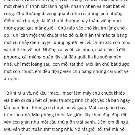
một chiến sĩ trinh sát lành nghề, nhanh nhẹn và hoạt bát vô
cùng. Chú thường đi vòng quanh nhà rồi dừng lại ở những
điểm mà chú nghi là lũ chuột thường hay thăm viếng như
thùng gạo, gạc măng giê… Chú nấp vào chỗ kín, im lặng chờ
đợi. Chỉ cần một chú chuột nào đó xuất hiện thì mèo ta bằng
một cú nhảy điêu luyện, bung người lên, vồ chính xác con mồi,
và rất ít khi vồ hụt. Những cái vuốt sắc nhọn, chặn lấy cổ đối
phương, cái miệng quặp lấy cái đầu quật lia lịa xuống nền
nhà. Chỉ một loáng sau, con mồi tắt thở. Mỗi lần chú bắt được
một con chuột, em đều động viên chú bằng những cái vuốt ve
âu yếm.
Từ khi Miu về, nó kêu “meo… meo” làm mấy chú chuột khiếp
vía biến đi đâu hết cả. Miu thường rình chuột vào cả ban ngày
lẫn ban đêm. Không có chuột, nó vồ gián. Một con gián chạy
trên sàn nhà, Miu phóng theo. Nó giỡn, lấy chân đập đập rồi
vờn con gián như một cầu thủ giỡn trái banh. Đêm em đi ngủ,
Miu vẫn thức “tuần tra” trong nhà. Nó rất giỏi, tối thế mà nó