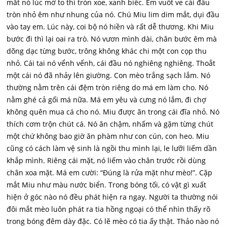
mắt nó lúc mở to thì tròn xoe, xanh biếc. Em vuốt ve cái đầu
tròn nhỏ êm như nhung của nó. Chú Miu lim dim mắt, dụi đầu
vào tay em. Lúc này, coi bộ nó hiền và rất dễ thương. Khi Miu
bước đi thì lại oai ra trò. Nó vươn mình dài, chân bước êm mà
dõng dạc từng bước, trông không khác chi một con cọp thu
nhỏ. Cái tai nó vểnh vểnh, cái đầu nó nghiêng nghiêng. Thoắt
một cái nó đã nhảy lên giường. Con mèo trắng sạch lắm. Nó
thường nằm trên cái đệm tròn riêng do má em làm cho. Nó
nằm ghé cả gối má nữa. Má em yêu và cưng nó lắm, đi chợ
không quên mua cá cho nó. Miu được ăn trong cái đĩa nhỏ. Nó
thích cơm trộn chút cá. Nó ăn chậm, nhấm và gặm từng chút
một chứ không bao giờ ăn phàm như con cún, con heo. Miu
cũng có cách làm vệ sinh là ngồi thu mình lại, le lưỡi liếm dần
khắp mình. Riêng cái mặt, nó liếm vào chân trước rồi dùng
chân xoa mặt. Má em cười: “Đúng là rửa mặt như mèo!”. Cặp
mắt Miu như màu nước biển. Trong bóng tối, có vật gì xuất
hiện ở góc nào nó đều phát hiện ra ngay. Người ta thường nói
đôi mắt mèo luôn phát ra tia hồng ngoại có thể nhìn thấy rõ
trong bóng đêm dày đặc. Có lẽ mèo có tia ấy thật. Thảo nào nó