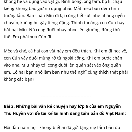
không hề va đụng vào vật gi. Bình bông, ống tăm, bộ li, chậu
kiểng không bao giờ nó đụng phải. Mắt mèo ban đêm tinh
tường lắm. Bàn chân Miu đi lại cũng hết sức nhẹ nhàng uyển
chuyển, không hề gây tiếng động. Thỉnh thoảng, con Cún hay
bắt nạt Miu. Nó cong đuôi nhảy phóc lên giường, đứng thủ
thế. Em phải xua Cún đi.
Mèo và chó, cả hai con vật này em đều thích. Khi em đi học về,
con Cún vẫy đuôi mừng rỡ từ ngoài cổng. Khi em bước chân
vào nhà, Miu nhảy tới cong đuôi lên quấn sát vào ống quần
em. Có hai bạn nhỏ làm ban như thế nghĩ cũng thích thật phải
không các bạn?
----------------------------------
Bài 3. Những bài văn kể chuyện hay lớp 5 của em Nguyễn
Thu Huyền với đề tài kể lại hình dáng tấm bản đồ Việt Nam:
Hồi đầu năm học, không biết ai đã gửi tặng mẹ tấm bản đồ