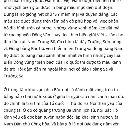
pu-chia, Trung Quốc. Đất nước Việt Nam được hiện lên rất rõ
nhờ vạch biên giới được in bằng màu mực đen đứt đoạn.
Đúng là nó giống hệt chữ “S’Y mềm mại và duyên dáng. Các
màu sắc được dùng trên tấm bản đồ phù hợp với việc phân
bố địa hình trên cả nước. Những vùng xanh đậm kéo dài mãi
từ cao nguyên Đồng Văn chạy dọc theo biên giới Việt – Lào cho
đến tận cực Nam Trung Bộ, đó chính là dãy Trường Sơn hùng
vĩ. Đồng bằng Bắc bộ, ven biển miền Trung và đồng bằng Nam
Bộ được tô bằng màu xanh nhàn nhạt và hình những cây lúa.
Biển Đông vùng “biển bạc” của Tổ quốc thì được tô màu xanh
da trời rồi đậm dần ra ngoài khơi nơi có đảo Hoàng Sa và
Trường Sa.
Ở trung tâm khu vực phía Bắc nơi có đánh một vòng tròn to
bằng nắp chai nước suối, ở giữa là ngôi sao năm cánh màu đỏ,
đó chính là trái tim của Tổ quốc – Thủ đô Hà Nội thân yêu của
chúng ta. Ở đó có quảng trường Ba Đình lịch sử, nơi Bác Hồ
kính yêu đã đọc bản tuyên ngôn độc lập khai sinh nước Việt
Nam Dân chủ Cộng hòa. Và bây giờ là nơi Bác đang nằm yên