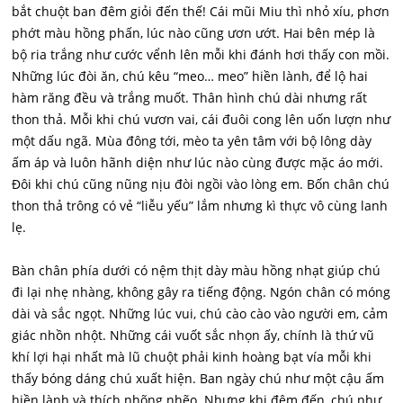
bắt chuột ban đêm giỏi đến thế! Cái mũi Miu thì nhỏ xíu, phơn
phớt màu hồng phấn, lúc nào cũng ươn ướt. Hai bên mép là
bộ ria trắng như cước vểnh lên mỗi khi đánh hơi thấy con mồi.
Những lúc đòi ăn, chú kêu “meo… meo” hiền lành, để lộ hai
hàm răng đều và trắng muốt. Thân hình chú dài nhưng rất
thon thả. Mỗi khi chú vươn vai, cái đuôi cong lên uốn lượn như
một dấu ngã. Mùa đông tới, mèo ta yên tâm với bộ lông dày
ấm áp và luôn hãnh diện như lúc nào cùng được mặc áo mới.
Đôi khi chú cũng nũng nịu đòi ngồi vào lòng em. Bốn chân chú
thon thả trông có vẻ “liễu yếu” lắm nhưng kì thực vô cùng lanh
lẹ.
Bàn chân phía dưới có nệm thịt dày màu hồng nhạt giúp chú
đi lại nhẹ nhàng, không gây ra tiếng động. Ngón chân có móng
dài và sắc ngọt. Những lúc vui, chú cào cào vào người em, cảm
giác nhồn nhột. Những cái vuốt sắc nhọn ấy, chính là thứ vũ
khí lợi hại nhất mà lũ chuột phải kinh hoàng bạt vía mỗi khi
thấy bóng dáng chú xuất hiện. Ban ngày chú như một cậu ấm
hiền lành và thích nhõng nhẽo. Nhưng khi đêm đến, chú như