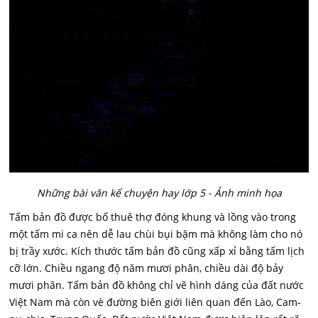
Những bài văn kể chuyện hay lớp 5 - Ảnh minh họa
Tấm bản đồ được bố thuê thợ đóng khung và lồng vào trong
một tấm mi ca nên dễ lau chùi bụi bặm mà không làm cho nó
bị trầy xước. Kích thước tấm bản đồ cũng xấp xỉ bằng tấm lịch
cỡ lớn. Chiều ngang độ năm mươi phân, chiều dài độ bảy
mươi phân. Tấm bản đồ không chỉ vẽ hình dáng của đất nước
Việt Nam mà còn vè đường biên giới liên quan đến Lào, Cam-