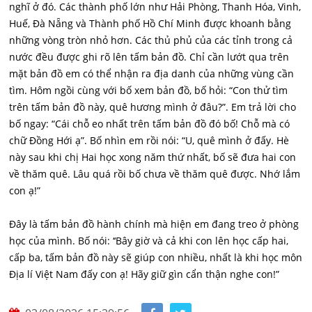
nghĩ ở đó. Các thành phố lớn như Hải Phòng, Thanh Hóa, Vinh,
Huế, Đà Nẵng và Thành phố Hồ Chí Minh được khoanh bằng
những vòng tròn nhỏ hơn. Các thủ phủ của các tỉnh trong cả
nước đều được ghi rõ lên tấm bản đồ. Chỉ cần lướt qua trên
mặt bản đồ em có thể nhận ra địa danh của những vùng cần
tìm. Hôm ngồi cùng với bố xem bản đồ, bố hỏi: “Con thử tìm
trên tấm bản đồ này, quê hương mình ở đâu?”. Em trả lời cho
bố ngay: “Cái chỗ eo nhất trên tấm bản đồ đó bố! Chỗ mà có
chữ Đồng Hới ạ”. Bố nhìn em rồi nói: “U, quê mình ở đấy. Hè
này sau khi chị Hai học xong năm thứ nhất, bố sẽ đưa hai con
về thăm quê. Lâu quá rồi bố chưa về thăm quê được. Nhớ lắm
con ạ!”
Đây là tấm bản đồ hành chính mà hiện em đang treo ở phòng
học của mình. Bố nói: ‘‘Bây giờ và cả khi con lên học cấp hai,
cấp ba, tấm bản đồ này sẽ giúp con nhiều, nhất là khi học môn
Địa lí Việt Nam đấy con ạ! Hãy giữ gìn cẩn thận nghe con!”