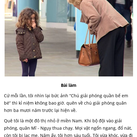
Bài làm
Cứ mỗi lần, tôi nhìn lại bức ảnh “Chú giải phóng quần bế em
bé” thì kỉ niệm không bao giờ. quên về chú giải phóng quân
hơn ba mươi năm trước lại hiện về.
Quê tôi là một đô thị nhỏ ở miền Nam. Khi bộ đội vào giải
phóng, quân Mĩ - Ngụy thua chạy. Mọi vật ngổn ngang, đổ nát,
còn tôi bị lạc mẹ. Năm ấy, tôi hơn sáu tuổi. Tôi vừa khóc, vừa đi