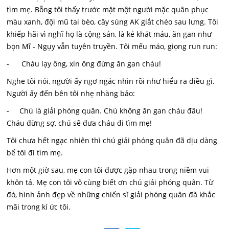
tìm mẹ. Bỗng tôi thấy trước mặt một người mặc quân phục
màu xanh, đội mũ tai bèo, cây súng AK giắt chéo sau lưng. Tôi
khiếp hãi vì nghĩ họ là cộng sản, là kẻ khát máu, ăn gan như
bọn Mĩ - Ngụy vẫn tuyên truyền. Tôi mếu máo, giọng run run:
- Cháu lạy ông, xin ông đừng ăn gan cháu!
Nghe tôi nói, người ấy ngơ ngác nhìn rồi như hiểu ra điều gì.
Người ấy đến bên tôi nhẹ nhàng bảo:
- Chú là giải phóng quân. Chú không ăn gan cháu đâu!
Cháu đừng sợ, chú sẽ đưa cháu đi tìm mẹ!
Tôi chưa hết ngạc nhiên thì chú giải phóng quân đã dịu dàng
bế tôi đi tìm mẹ.
Hơn một giờ sau, mẹ con tôi được gặp nhau trong niềm vui
khôn tả. Mẹ con tôi vô cùng biết ơn chú giải phóng quân. Từ
đó, hình ảnh đẹp về những chiến sĩ giải phóng quân đã khắc
mãi trong kí ức tôi.