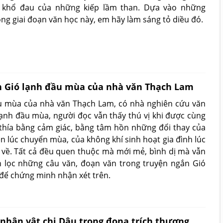
 khổ đau của những kiếp lầm than. Dựa vào những
ng giai đoạn văn học này, em hãy làm sáng tỏ diều đó.
n Gió lạnh đầu mùa của nhà văn Thạch Lam
u mùa của nhà văn Thạch Lam, có nhà nghiên cứu văn
 lạnh đầu mùa, người đọc vẫn thấy thú vị khi được cùng
thía bằng cảm giác, bằng tâm hồn những đổi thay của
ên lúc chuyển mùa, của không khí sinh hoạt gia đình lúc
 về. Tất cả đều quen thuộc mà mới mẻ, bình dị mà vẫn
n lọc những câu văn, đoạn văn trong truyện ngắn Gió
để chứng minh nhận xét trên.
 nhân vật chị Dậu trong đonạ trích thương