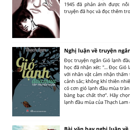
1945 đã phản ánh được nỗi
truyện đã học và đọc thêm tro
Nghị luận về truyện ngắ
Đọc truyện ngắn Gió lạnh đầ
học đã nhận xét: "... Đọc Gió
với nhân vật cảm nhận thấm 
cảnh sắc; không khí thiên nhi
có cơn gió lạnh đầu mùa tràn
bàng bạc chất thơ". Hãy chọ
lạnh đầu mùa của Thạch Lam 
Bài văn hay nghị luận về