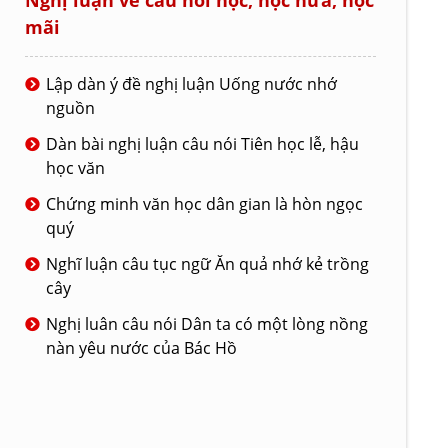
Nghị luận về câu nói học, học nữa, học
mãi
Lập dàn ý đề nghị luận Uống nước nhớ
nguồn
Dàn bài nghị luận câu nói Tiên học lễ, hậu
học văn
Chứng minh văn học dân gian là hòn ngọc
quý
Nghĩ luận câu tục ngữ Ăn quả nhớ kẻ trồng
cây
Nghị luân câu nói Dân ta có một lòng nồng
nàn yêu nước của Bác Hồ