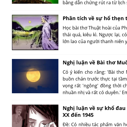
bằng dẫn chứng rút ra từ lịch
Phân tích về sự hổ thẹn
Học bài thơ Thuật hoài của Ph
thái quá, kiêu kì. Ngược lại, 
lớn lao của người thanh niên y
Nghị luận về Bài thơ Mu
Có ý kiến cho rằng: 'Bài th
buồn chán trước thực tại tầm
vọng rất 'ngông' đồng thời c
nhuần nhị và rất có duyên.' Em
Nghị luận về sự khổ đau
XX đến 1945
Đề: Có nhiều tác phẩm văn h