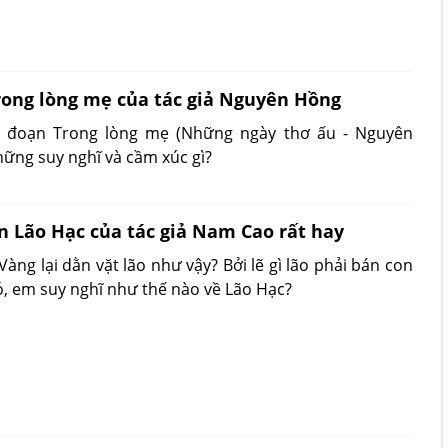
rong lòng mẹ của tác giả Nguyên Hồng
g đoạn Trong lòng mẹ (Những ngày thơ ấu - Nguyên
hững suy nghĩ và cầm xúc gì?
n Lão Hạc của tác giả Nam Cao rất hay
àng lại dằn vặt lão như vậy? Bởi lẽ gì lão phải bán con
ó, em suy nghĩ như thế nào về Lão Hạc?