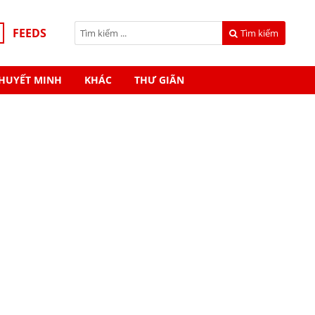
FEEDS
Tìm kiếm
HUYẾT MINH
KHÁC
THƯ GIÃN