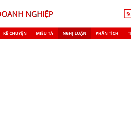
DOANH NGHIỆP
KỂ CHUYỆN
MIÊU TẢ
NGHỊ LUẬN
PHÂN TÍCH
T