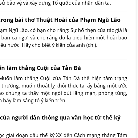
 sử bảo vệ và xây dựng Tổ quốc của nhân dân ta.
 trong bài thơ Thuật Hoài của Phạm Ngũ Lão
ạm Ngũ Lão, có bạn cho rằng: Sự hổ thẹn của tác giả là
có bạn ca ngợi và cho rằng đó là biểu hiện một hoài bão
êu nước. Hãy cho biết ý kiến của anh (chị).
ốn làm thằng Cuội của Tản Đà
ơ Muốn làm thằng Cuội của Tản Đà thể hiện tâm trạng
 thường, muốn thoát lỵ khỏi thực tại ấy bằng một ước
ho chúng ta thấy một ngòi bút lãng mạn, phóng túng,
 hãy làm sáng tỏ ý kiến trên.
 của người dân thông qua văn học từ thế kỷ
ọc giai đoạn đầu thế kỷ XX đến Cách mạng tháng Tám