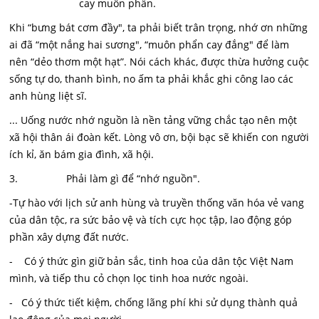
cay muôn phần.
Khi “bưng bát cơm đầy", ta phải biết trân trọng, nhớ ơn những
ai đã “một nắng hai sương", “muôn phẩn cay đắng" để làm
nên “dẻo thơm một hạt”. Nói cách khác, được thừa hưởng cuộc
sống tự do, thanh bình, no ấm ta phải khắc ghi công lao các
anh hùng liệt sĩ.
... Uống nước nhớ nguồn là nền tảng vững chắc tạo nên một
xã hội thân ái đoàn kết. Lòng vô ơn, bội bạc sẽ khiến con người
ích kỉ, ăn bám gia đình, xã hội.
3. Phải làm gì để “nhớ nguồn".
-Tự hào với lịch sử anh hùng và truyền thống văn hóa vẻ vang
của dân tộc, ra sức bảo vệ và tích cực học tập, lao động góp
phần xây dựng đất nước.
- Có ý thức gìn giữ bản sắc, tinh hoa của dân tộc Việt Nam
mình, và tiếp thu cỏ chọn lọc tinh hoa nước ngoài.
- Có ý thức tiết kiệm, chống lãng phí khi sử dụng thành quả