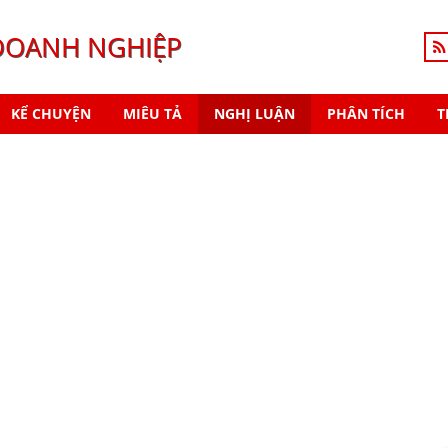
DOANH NGHIỆP
KỂ CHUYỆN
MIÊU TẢ
NGHỊ LUẬN
PHÂN TÍCH
T