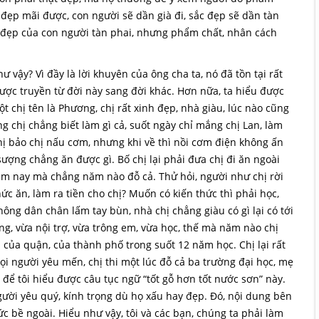
 đẹp mãi được, con người sẽ dần già đi, sắc đẹp sẽ dần tàn
c đẹp của con người tàn phai, nhưng phẩm chất, nhân cách
 vậy? Vì đầy là lời khuyên của ông cha ta, nó đã tồn tại rất
ợc truyền từ đời này sang đời khác. Hơn nữa, ta hiểu được
t chị tên là Phương, chị rất xinh đẹp, nhà giàu, lúc nào cũng
g chị chẳng biết làm gì cả, suốt ngày chỉ mắng chị Lan, làm
hị bảo chị nấu cơm, nhưng khi về thì nồi cơm điện không ấn
sượng chẳng ăn được gì. Bố chị lại phải đưa chị đi ăn ngoài
năm nay mà chẳng năm nào đỗ cả. Thử hỏi, người như chị rời
ức ăn, làm ra tiền cho chị? Muốn có kiến thức thì phải học,
nông dân chân lấm tay bùn, nhà chị chẳng giàu có gì lại có tới
ng, vừa nội trợ, vừa trông em, vừa học, thế mà năm nào chị
i của quận, của thành phố trong suốt 12 năm học. Chị lại rất
 người yêu mến, chị thi một lúc đỗ cả ba trường đại học, mẹ
 để tôi hiểu được câu tục ngữ “tốt gỗ hơn tốt nước sơn” này.
ời yêu quý, kính trọng dù họ xấu hay đẹp. Đó, nội dung bên
ức bề ngoài. Hiểu như vậy, tôi và các bạn, chúng ta phải làm