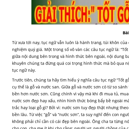
Bài
Từ xưa tới nay, tục ngữ vẫn luôn là hành trang, túi khôn của
nghiệm quý giá. Một trong số vô vàn các câu tục ngữ là: “Tố
giữa nội dung bên trong và hình thức bên ngoài, nội dung bao
khuyên chúng ta đừng quá coi trọng hình thức mà bỏ qua nội
tục ngữ này.
Trước tiên, chúng ta hãy tìm hiểu ý nghĩa câu tục ngữ “Tốt 
cụ thể là gỗ và nước san. Giữa gỗ và nước sơn có từ so sánh 
bền hơn nước sơn. Cũng chính vì vậy mà khi đi mua tủ, mu
nước sơn đẹp hay xấu, nhìn hình thức bóng bẩy bề ngoài mà 
trắc hay loại gỗ gì? Bởi vì: nước sơn tuy đẹp thật nhưng the
bền lâu. Từ việc “gỗ” và “nước sơn”, ta suy nghĩ đến con ng
không phải chỉ cần có cái đẹp bên ngoài. Ông cha ta từng nó
cho con, cha mẹ ít khi cho rằng: người vợ, người chồng của