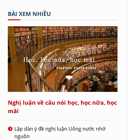
BÀI XEM NHIỀU
Nghị luận về câu nói học, học nữa, học
mãi
Lập dàn ý đề nghị luận Uống nước nhớ
nguồn