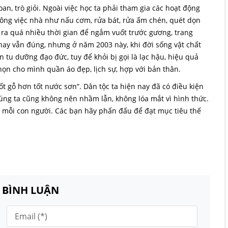
an, trò giỏi. Ngoài việc học ta phải tham gia các hoạt động
công việc nhà như nấu cơm, rửa bát, rửa ấm chén, quét dọn
 ra quá nhiều thời gian để ngắm vuốt trước gương, trang
nay vẫn đúng, nhưng ở năm 2003 này, khi đời sống vật chất
 tu dưỡng đạo đức, tuy để khỏi bị gọi là lạc hậu, hiệu quả
họn cho mình quần áo đẹp, lịch sự, hợp với bản thân.
ốt gỗ hơn tốt nước sơn”. Dân tộc ta hiện nay đã có điều kiện
úng ta cũng không nên nhầm lẫn, không lóa mắt vì hình thức.
a mỗi con người. Các bạn hãy phấn đấu để đạt mục tiêu thế
N BÌNH LUẬN