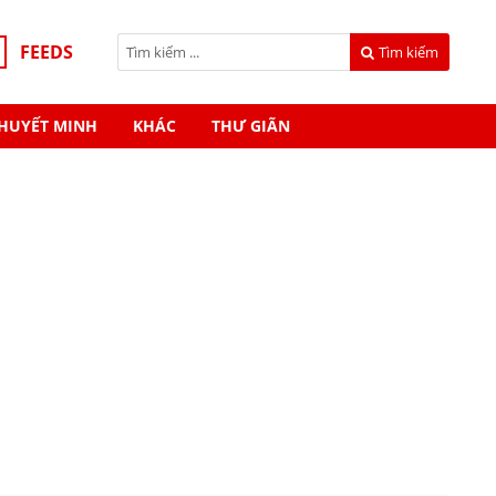
FEEDS
Tìm kiếm
HUYẾT MINH
KHÁC
THƯ GIÃN