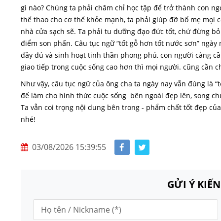
gì nào? Chúng ta phải chăm chỉ học tập để trở thành con ngo
thể thao cho cơ thể khỏe mạnh, ta phải giúp đỡ bố mẹ mọi 
nhà cửa sạch sẽ. Ta phải tu dưỡng đạo đức tốt, chứ đừng bỏ
điểm son phấn. Câu tục ngữ “tốt gỗ hơn tốt nước sơn” ngày 
đầy đủ và sinh hoạt tinh thần phong phú, con người càng cần
giao tiếp trong cuộc sống cao hơn thì mọi người. cũng cần c
Như vậy, câu tục ngữ của ông cha ta ngày nay vẫn đúng là “t
để làm cho hình thức cuộc sống bên ngoài đẹp lên, song ch
Ta vẫn coi trọng nội dung bên trong - phẩm chất tốt đẹp củ
nhé!
03/08/2026 15:39:55
GỬI Ý KIẾ