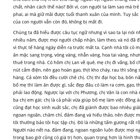
chất, nhân cách thế nào? Bởi vì, con người ta làm sao mà trẻ
phai, ai mà giữ mãi được tuổi thanh xuân của mình. Tuy sắ
của con người vẫn còn đó, không bị mất đi.
Chúng ta đã hiểu được câu tục ngữ nhưng vì sao ta lại nói như
nhiều năm, được mọi người chấp nhận, làm theo, và nó đã đư
vì thực tế hàng ngày diễn ra trước mất ta. Cạnh nhà tôi có mộ
ăn mặc sang trọng, vòng vàng, nhẫn vàng, hoa tai vàng, nhưn
thuê trong nhà. Có hôm chị Lan về quê, mẹ chị đi vắng, bố c
nút cắm điện, nên gạo hoàn gạo, thịt kho cháy, rau thì sông 
hàng. Cả xóm tôi đều cười chê chị. Chị thi đại học ba, bôn 
bố mẹ thì làm ăn được gì, sắc đẹp đâu có làm ra cơm, gạo, th
phải lao động. Ngược lại với chị Phương, chị Vân là con nhà 
ba chị em gái; chị là cả phải vừa giúp bố mẹ làm việc đồng á
cũng đạt học sinh xuất sắc, chị đã giành được bao nhiêu giả
ngoan ngoãn, chăm chỉ, đảm đang và hiếu thảo, nên được mọi
tôi thường bảo tôi học tập chị. Đó là những tấm gương rất rõ
Người nào nết na, đảm đang, ngoan ngoãn luôn được mọi ngư
trong bao giờ cũng có giá trị hơn, quan trọng hơn là hình th