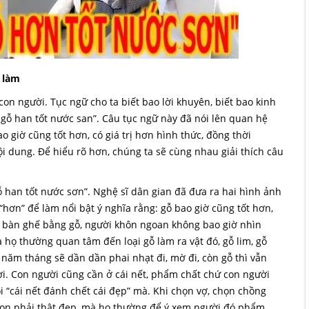
 làm
 con người. Tục ngữ cho ta biết bao lời khuyên, biết bao kinh
t gỗ han tốt nước san”. Câu tục ngữ này đã nói lên quan hệ
 giờ cũng tốt hơn, có giá trị hơn hình thức, đồng thời
 dung. Để hiểu rõ hơn, chúng ta sẽ cùng nhau giải thích câu
gỗ han tốt nước sơn”. Nghệ sĩ dân gian đã đưa ra hai hình ảnh
“hơn” để làm nổi bật ý nghĩa rằng: gỗ bao giờ cũng tốt hơn,
a bàn ghế bằng gỗ, người khôn ngoan không bao giờ nhìn
họ thường quan tâm đến loại gỗ làm ra vật đó, gỗ lim, gỗ
o năm tháng sẽ dần dần phai nhạt đi, mờ đi, còn gỗ thì vẫn
ười. Con người cũng cần ở cái nết, phẩm chất chứ con người
i “cái nết đánh chết cái đẹp” mà. Khi chọn vợ, chọn chồng
 con phải thật đẹp, mà họ thường để ý xem người đó phẩm