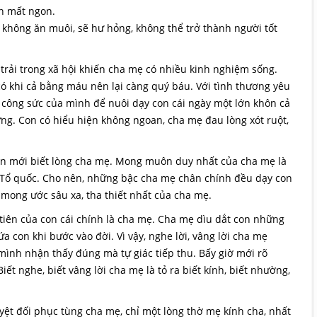
ăn mất ngon.
không ăn muôi, sẽ hư hỏng, không thể trở thành người tốt
 trải trong xã hội khiến cha mẹ có nhiều kinh nghiệm sống.
ó khi cả bằng máu nên lại càng quý báu. Với tình thương yêu
c công sức của mình để nuôi dạy con cái ngày một lớn khôn cả
ừng. Con có hiểu hiện không ngoan, cha mẹ đau lòng xót ruột,
con mới biết lòng cha mẹ. Mong muôn duy nhất của cha mẹ là
, Tổ quốc. Cho nên, những bậc cha mẹ chân chính đều dạy con
 mong ước sâu xa, tha thiết nhất của cha mẹ.
tiên của con cái chính là cha mẹ. Cha mẹ dìu dắt con những
 con khi bước vào đời. Vì vậy, nghe lời, vâng lời cha mẹ
ự mình nhận thấy đúng mà tự giác tiếp thu. Bấy giờ mới rõ
ết nghe, biết vâng lời cha mẹ là tỏ ra biết kính, biết nhường,
yệt đối phục tùng cha mẹ, chỉ một lòng thờ mẹ kính cha, nhất