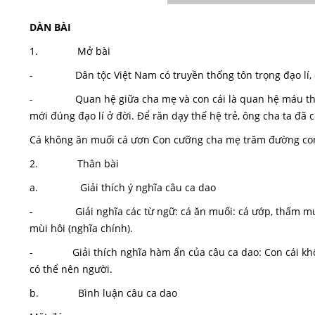
DÀN BÀI
1. Mở bài
- Dân tộc Việt Nam có truyền thống tôn trọng đạo lí, đ
- Quan hệ giữa cha mẹ và con cái là quan hệ máu thịt th
mới đúng đạo lí ở đời. Để răn dạy thế hệ trẻ, ông cha ta đã c
Cá không ăn muối cá ươn Con cưỡng cha mẹ trăm đường co
2. Thân bài
a. Giải thích ý nghĩa câu ca dao
- Giải nghĩa các từ ngữ: cá ăn muối: cá ướp, thấm muối (n
mùi hôi (nghĩa chính).
- Giải thích nghĩa hàm ẩn của câu ca dao: Con cái khôn
có thể nên người.
b. Bình luận câu ca dao