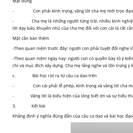
Mặt đúng
- Con phải kính trọng, vâng lời cha mẹ mới trọn đạo 
- Cha mẹ là những người từng trải, nhiều kinh nghiệm 
lời dạy bảo, khuyên nhủ của cha mẹ đối với con cái là rất cần
Mặt cần bàn thêm
-Theo quan niệm trước đây: người con phải tuyệt đối nghe lờ
-Theo quan niệm ngày nay: người con có quyền bày tỏ ý kiến
chí và mục đích xây dựng. Cha mẹ lắng nghe và tôn trọng ý 
c. Bài học rút ra từ câu ca dao trên
- Con cái phải lễ phép, kính trọng và vâng lời cha m
- Vâng lời là biểu hiện của lòng biết ơn và sự hiếu thả
3. Kết bài
Khẳng định ý nghĩa đúng đắn của câu ca dao và bài học đạo 