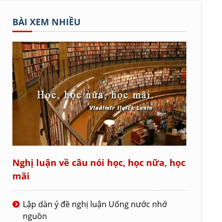
BÀI XEM NHIỀU
Nghị luận về câu nói học, học nữa, học
mãi
Lập dàn ý đề nghị luận Uống nước nhớ
nguồn