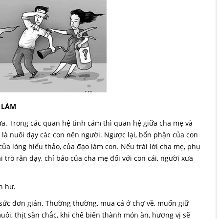
 LÀM
xưa. Trong các quan hệ tình cảm thì quan hệ giữa cha mẹ và
ẹ là nuôi dạy các con nên người. Ngược lại, bổn phận của con
 của lòng hiếu thảo, của đạo làm con. Nếu trái lời cha mẹ, phụ
i trò răn dạy, chỉ bảo của cha mẹ đối với con cái, người xưa
n hư.
t sức đơn giản. Thường thường, mua cá ở chợ về, muốn giữ
ôi, thịt săn chắc, khi chế biến thành món ăn, hương vị sẽ