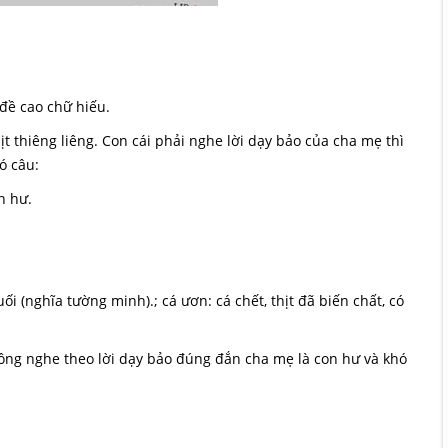
ề cao chữ hiếu.
iêng liêng. Con cái phải nghe lời dạy bảo của cha mẹ thì
ó câu:
n hư.
ghĩa tường minh).; cá ươn: cá chết, thịt đã biến chất, có
g nghe theo lời dạy bảo đúng đắn cha mẹ là con hư và khó