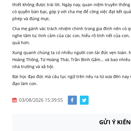
thiết không được trái lời. Ngày nay, quan niệm truyền thống
có quyền bàn bạc, góp ý với cha mẹ để công việc đạt kết quả t
phép và đúng mực.
Cha mẹ gánh vác trách nhiệm chính trong gia đình nên có q
nghe tâm tư, tình cảm của các con, hiểu rõ tính nết của con
quả hơn.
Xung quanh chúng ta có nhiều người con tài đức vẹn toàn. 
Hoàng Thông, Từ Hoàng Thái, Trần Bình Gấm... và bao nhiêu b
nhà trường và xã hội.
Bài học đạo đức mà câu tục ngữ trên nêu ra từ xưa đên nay
đạo làm con.
03/08/2026 15:39:55
GỬI Ý KIẾ