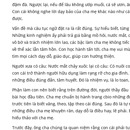
đậm đà. Ngược lại, nếu để lâu không ướp muối, cá sẽ ươn, 
Con cái không nghe lời dạy bảo của cha mẹ khác nào như cá 
được.
Vấn đề mà câu tục ngữ đặt ra là rất đúng. Sự hiểu biết, từng
Những kinh nghiệm ấy phải trả giá bằng mồ hôi, nước mắt, c
vô bờ và trách nhiệm lớn lao, các bậc làm cha mẹ không tiế
về thể xác lẫn tâm hồn. Con học hành tấn tới, cha mẹ vui m
tìm mọi cách dạy dỗ, giáo dục, giúp con hướng thiện.
Người xưa có câu: Nước mắt chảy xuôi; lại có câu: Có nuôi 
con cái trở thành người hữu dụng làm rạng rỡ cho gia đình
những điều đúng đắn, tâm huyết. Đó là nhiệm vụ, là lo toan,
Phận làm con nên biết rằng trên đường đời, người thầy đầu 
bài học đầu tiên. Cha mẹ chuẩn bị hành trang cbio những đứa
trước tiên là biết vâng, theo, tập theo cái đúng. Sau đó là t
những điều cha mẹ khuyên răn, dạy dỗ là điều hay, lẽ phải. Bi
hiếu thảo với cha mẹ.
Trước đây, ông cha chúng ta quan niệm rằng con cái phải tu