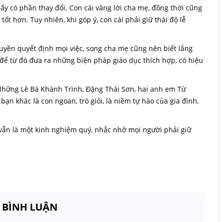
 ấy có phần thay đổi. Con cái vâng lời cha mẹ, đồng thời cũng
ốt hơn. Tuy nhiên, khi góp ý, con cái phải giữ thái độ lễ
uyền quyết định mọi việc, song cha mẹ cũng nên biết lắng
, để từ đó đưa ra những biện pháp giáo dục thích hợp, có hiệu
Những Lê Bá Khánh Trình, Đặng Thái Sơn, hai anh em Từ
ạn khác là con ngoan, trò giỏi, là niềm tự hào của gia đình,
 vẫn là một kinh nghiệm quý, nhắc nhở mọi người phải giữ
N BÌNH LUẬN