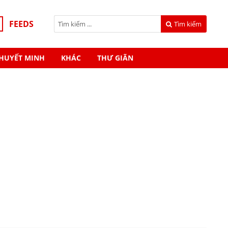
FEEDS
Tìm kiếm
HUYẾT MINH
KHÁC
THƯ GIÃN