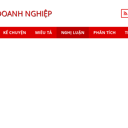
DOANH NGHIỆP
KỂ CHUYỆN
MIÊU TẢ
NGHỊ LUẬN
PHÂN TÍCH
T