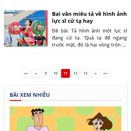
dày xõa ngang vai rất đẹp khi mẹ
gật đầu cười. Em không thể quên
Bai văn miêu tả về hình ảnh
được nụ cười có sức hấp dẫn lạ
lực sĩ cử tạ hay
thường đó...'
Đề bài: Tả hình ảnh một lực sĩ
đang cử tạ. 'Quả tạ để ngang
trước mặt, đó là hai vòng tròn to
luồn vào đoạn sắt tròn nhẵn
bóng. Người lực sĩ bước tới cúi
xuống hai tay thong thả nâng...'
««
«
9
10
11
12
13
»
»»
BÀI XEM NHIỀU