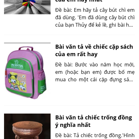
mình...'
Đề bài: Em hãy tả cây bút chì em
đã dùng. 'Em đã dùng cây bút chì
của bạn Thủy để kẻ lề, ghi bài học
và gạch ngang khi hết bài. Dùng
xong, em trân trọng trao trả lại
Bài văn tả về chiếc cặp sách
cho bạn mà không quên lời cảm
của em rất hay
ơn...'
Đề bài: Bước vào năm học mới,
em (hoặc bạn em) được bố mẹ
mua cho một cái cặp đựng sách
vở đi học. Em hãy tả cái cặp đó
Bài văn tả chiếc trống đồng
ý nghĩa nhất
Đề bài: Tả chiếc trống đồng.'Hình