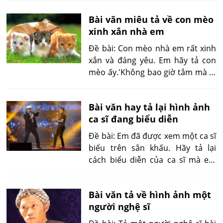
Bài văn miêu tả về con mèo
xinh xắn nhà em
Đề bài: Con mèo nhà em rất xinh
xắn và đáng yêu. Em hãy tả con
mèo ấy.'Không bao giờ tắm mà Bi
Mi sạch bong bóng mượt. Chú
vẫn tự chải chuốt, trang điểm cho
Bài văn hay tả lại hình ảnh
mình...'
ca sĩ đang biểu diễn
Đề bài: Em đã được xem một ca sĩ
biểu trên sân khấu. Hãy tả lại
cách biểu diễn của ca sĩ mà em
thích nhất
Bài văn tả về hình ảnh một
người nghệ sĩ