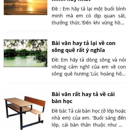
Đề : Em hãy tả lại một buổi bình
minh mà em có dịp quan sát,
thưởng thức.'Đến khi vừng hồng
thực sự hiện ra rực rỡ giữa bầu
mây trắng thì cả làng xóm như
Bài văn hay tả lại về con
bừng lên dưới ánh nắng bình
sông quê rất ý nghĩa
minh...'
Đề: Em hãy tả dòng sông và nói
những cảm nghĩ của em về con
sông quê hương.'Lúc hoàng hôn,
khi vầng thái dương sắp khuất
sau ngọn núi, dòng sông của em
Bài văn rất hay tả về cái
mang một màu đỏ sẫm, rất đẹp...'
bàn học
Đề bài: Tả cái bàn học (ở lớp hoặc
nhà em) của em. 'Buổi sáng đến
lớp, cái bàn thân thuộc như mở