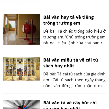
rộng cánh tay đón chào em, nhất
là khi em vừa đút cái cặp sách vào
ngăn bàn'
Bài văn hay tả về tiếng
trống trường em
Đề bài: Tả chiếc trống báo hiệu ở
trường em. 'Chú trống trường em
rất oai. Hiệu lệnh của chú ban ra,
cả trường ai cũng răm rắp làm
theo. Sáu giờ ba mươi, chú cất ba
Bài văn miêu tả về cái tủ
hồi dài vang động xóm thôn. Học
sách hay nhất
sinh thôn Hạ, thôn Thượng, thôn
Trung náo nức hối hả đến
Đề bài: Tả cái tủ sách của gia đình
trường.'
em. 'Cái tủ sách theo ngày tháng
năm vẫn đứng trầm mặc ở một
góc phồng. Mỗi lần đứng trước tủ
sách, ngước nhìn và nhẩm đọc
Bài văn tả về cây bút chì
các tên sách, em tưởng như
của em hay nhất