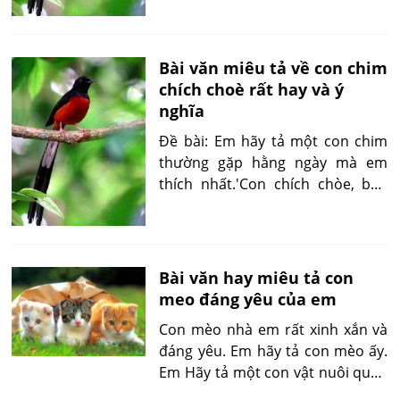
ngoài đồng ruộng xăm xắp nước
và...'
Bài văn miêu tả về con chim
chích choè rất hay và ý
nghĩa
Đề bài: Em hãy tả một con chim
thường gặp hằng ngày mà em
thích nhất.'Con chích chòe, bạn
của em, có cái mỏ nhọn hoắt, đen
bóng như sừng. Đầu nó nhỏ mà
tròn...'
Bài văn hay miêu tả con
meo đáng yêu của em
Con mèo nhà em rất xinh xắn và
đáng yêu. Em hãy tả con mèo ấy.
Em Hãy tả một con vật nuôi quen
thuộc mà em thường quan sát