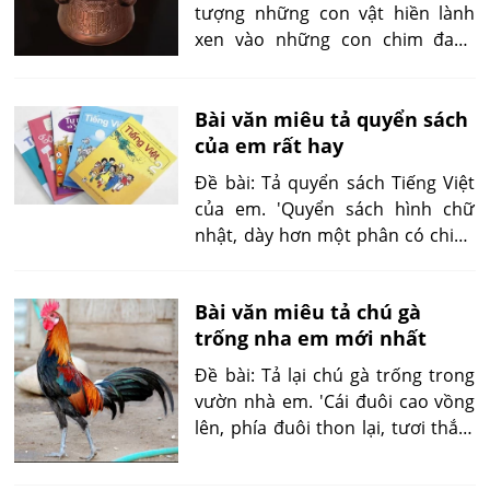
tượng những con vật hiền lành
xen vào những con chim đang
bay được trang trí ở thân trống
biểu hiện cuộc sống êm đềm, lạc
Bài văn miêu tả quyển sách
nghiệp....'
của em rất hay
Đề bài: Tả quyển sách Tiếng Việt
của em. 'Quyển sách hình chữ
nhật, dày hơn một phân có chiều
dài 24cm và chiều rộng 17cm. Nề
1sách màu xanh, nổi lên hàng
Bài văn miêu tả chú gà
chữ nhỏ phía trên Bộ Giáo dục và
trống nha em mới nhất
Đào tạo...'
Đề bài: Tả lại chú gà trống trong
vườn nhà em. 'Cái đuôi cao vồng
lên, phía đuôi thon lại, tươi thắm
ba màu đen, đỏ, vàng, trông thật
oai phong đẹp mắt. Cái mỏ của