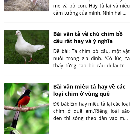
mẹ và bò con. Hãy tả lại và niêu
cảm tưởng của mình.'Nhìn hai mẹ
con nhà bò nằm dưới bóng mát,
lòng em thấy xôn xao...'
Bài văn tả về chú chim bồ
câu rất hay và ý nghĩa
Đề bài: Tả chim bồ câu, một vật
nuôi trong gia đình. 'Có lúc, ta
thấy từng cặp bồ câu đi lại trên
nóc nhà, hoặc nhởn nhơ cần mẫn
nhặt mồi trên -sân; con trống con
Bài văn miêu tả hay về các
mái sóng đôi dạo bước...'
loại chim ở vùng quê
Đề bài: Em hay miêu tả lại các loại
chim ở quê em.'Riêng loài sáo
đen thì sống theo đàn vào mùa
xuân, sông đôi vào mùa hè, đẻ
trứng vào tháng ba, tháng tư. Khi