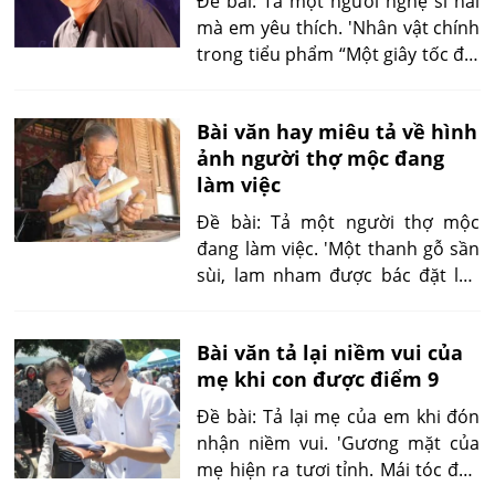
Đề bài: Tả một người nghệ sĩ hài
mà em yêu thích. 'Nhân vật chính
trong tiểu phẩm “Một giây tốc độ,
ngàn năm nói ngọng” do chú Hữu
Phước đảm trách'
Bài văn hay miêu tả về hình
ảnh người thợ mộc đang
làm việc
Đề bài: Tả một người thợ mộc
đang làm việc. 'Một thanh gỗ sần
sùi, lam nham được bác đặt lên
một băng ghế dài gọi là con ngựa.
Một chân buông thõng xuống
Bài văn tả lại niềm vui của
đất...'
mẹ khi con được điểm 9
Đề bài: Tả lại mẹ của em khi đón
nhận niềm vui. 'Gương mặt của
mẹ hiện ra tươi tỉnh. Mái tóc đen