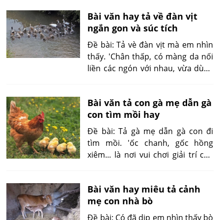
chú màu vàng sẫm...'
Bài văn hay tả về đàn vịt
ngắn gon và súc tích
Đề bài: Tả vè đàn vịt mà em nhìn
thấy. 'Chân thấp, có màng da nối
liền các ngón với nhau, vừa dùng
làm mái chèo vừa dùng làm bánh
lái...'
Bài văn tả con gà mẹ dẫn gà
con tìm mồi hay
Đề bài: Tả gà mẹ dẫn gà con đi
tìm mồi. 'ốc chanh, gốc hồng
xiêm... là nơi vui chơi giải trí của
chúng. Mẹ gà xòe cánh nằm nghĩ.
Đàn con rúc vào cánh, đậu lên
Bài văn hay miêu tả cảnh
lưng, bá vào cổ ríu ra ríu rít...'
mẹ con nhà bò
Đề bài: Có đã dịp em nhìn thấy bò