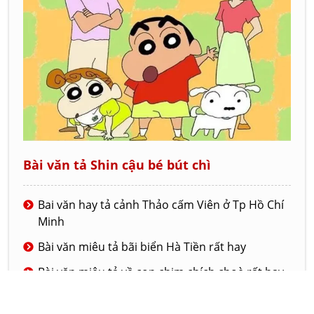
Bài văn tả Shin cậu bé bút chì
Bai văn hay tả cảnh Thảo cấm Viên ở Tp Hồ Chí
Minh
Bài văn miêu tả bãi biển Hà Tiền rất hay
Bài văn miêu tả về con chim chích choè rất hay
và ý nghĩa