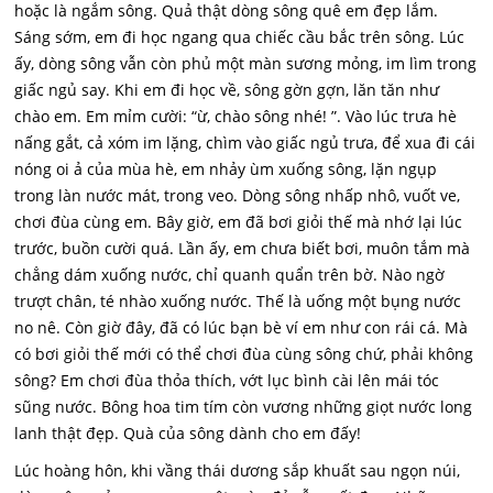
hoặc là ngắm sông. Quả thật dòng sông quê em đẹp lắm.
Sáng sớm, em đi học ngang qua chiếc cầu bắc trên sông. Lúc
ấy, dòng sông vẫn còn phủ một màn sương mỏng, im lìm trong
giấc ngủ say. Khi em đi học về, sông gờn gợn, lăn tăn như
chào em. Em mỉm cười: “ừ, chào sông nhé! ”. Vào lúc trưa hè
nấng gắt, cả xóm im lặng, chìm vào giấc ngủ trưa, để xua đi cái
nóng oi ả của mùa hè, em nhảy ùm xuống sông, lặn ngụp
trong làn nước mát, trong veo. Dòng sông nhấp nhô, vuốt ve,
chơi đùa cùng em. Bây giờ, em đã bơi giỏi thế mà nhớ lại lúc
trước, buồn cười quá. Lần ấy, em chưa biết bơi, muôn tắm mà
chẳng dám xuống nước, chỉ quanh quẩn trên bờ. Nào ngờ
trượt chân, té nhào xuống nước. Thế là uống một bụng nước
no nê. Còn giờ đây, đã có lúc bạn bè ví em như con rái cá. Mà
có bơi giỏi thế mới có thể chơi đùa cùng sông chứ, phải không
sông? Em chơi đùa thỏa thích, vớt lục bình cài lên mái tóc
sũng nước. Bông hoa tim tím còn vương những giọt nước long
lanh thật đẹp. Quà của sông dành cho em đấy!
Lúc hoàng hôn, khi vầng thái dương sắp khuất sau ngọn núi,