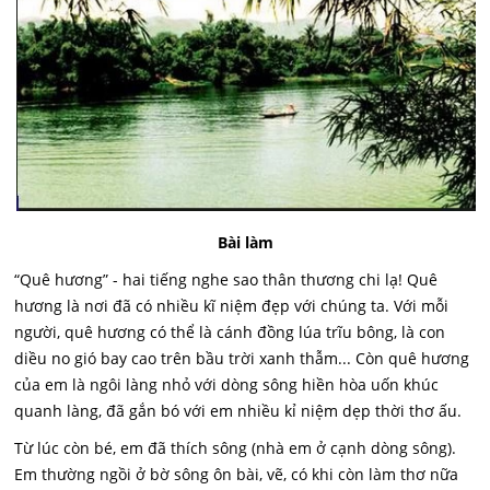
Bài làm
“Quê hương” - hai tiếng nghe sao thân thương chi lạ! Quê
hương là nơi đã có nhiều kĩ niệm đẹp với chúng ta. Với mỗi
người, quê hương có thể là cánh đồng lúa trĩu bông, là con
diều no gió bay cao trên bầu trời xanh thẫm... Còn quê hương
của em là ngôi làng nhỏ với dòng sông hiền hòa uốn khúc
quanh làng, đã gắn bó với em nhiều kỉ niệm dẹp thời thơ ấu.
Từ lúc còn bé, em đã thích sông (nhà em ở cạnh dòng sông).
Em thường ngồi ở bờ sông ôn bài, vẽ, có khi còn làm thơ nữa