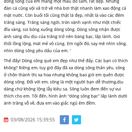
dòng sông của em mang một màu đỏ sẫm, rất đẹp. Những
đàn cá cũng vội vã trở về nhà bơi thật nhanh làm xao động cả
mặt nước. Còn buổi tối cũng thật là đẹp, nhất là vào các đêm
trăng sáng. Trăng sáng ngời, tròn vành vạnh như một chiếc
đĩa vàng, soi bóng xuống dòng sông. Dòng sông nhận được
ánh sáng dìu dịu của trăng trở nên bàng bạc, lấp lánh. Gió
thổi lồng lộng, mát mẻ vô cùng. Em ngồi đó, say mê nhìn sông,
nhìn dòng sông yêu dấu của em. '
Thế đấy! Dòng sông quê em đẹp như thế đấy. Các bạn có thích
không? Riêng em, tuy giờ đây đã xa dòng sông thân yêu, sông
ở chôn thành thị xa hoa nhưng không bao giờ em quên được
dòng sông. Đối với em, sông là một người bạn dễ thương,dịu
dàng chứ không lộng lẫy kiêu sa. Sông luôn đem đến sự vui
thích cho em. Tối đến, hình ảnh “dòng sông bạc” lấp lánh dưới
ánh trăng vỗ về, đưa em vào giấc ngủ êm đềm.
03/08/2026 15:39:55