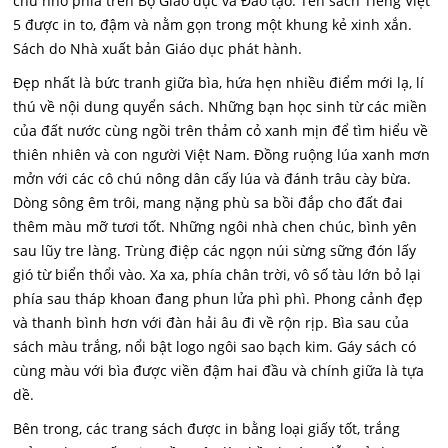
chữ nhỏ phía trên Bộ Giáo dục và Đào tạo. Tên sách Tiếng Việt
5 được in to, đậm và nằm gọn trong một khung kẻ xinh xắn.
Sách do Nhà xuất bản Giáo dục phát hành.
Đẹp nhất là bức tranh giữa bìa, hứa hẹn nhiều điểm mới lạ, lí
thú về nội dung quyển sách. Những bạn học sinh từ các miền
của đất nước cùng ngồi trên thảm cỏ xanh mịn để tìm hiểu về
thiên nhiên và con người Việt Nam. Đồng ruộng lúa xanh mơn
mởn với các cô chú nông dân cấy lúa và đánh trâu cày bừa.
Dòng sông êm trôi, mang nặng phù sa bồi đắp cho đất đai
thêm màu mỡ tươi tốt. Những ngôi nhà chen chúc, bình yên
sau lũy tre làng. Trùng điệp các ngọn núi sừng sững đón lấy
gió từ biển thổi vào. Xa xa, phía chân trời, vô số tàu lớn bỏ lại
phía sau tháp khoan đang phun lửa phì phì. Phong cảnh đẹp
và thanh bình hơn với đàn hải âu đi về rộn rịp. Bìa sau của
sách màu trắng, nổi bật logo ngôi sao bạch kim. Gáy sách có
cùng màu với bìa được viền đậm hai đầu và chính giữa là tựa
dề.
Bên trong, các trang sách được in bằng loại giấy tốt, trắng