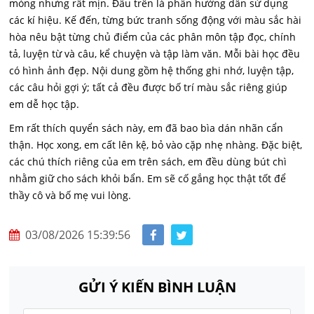
mỏng nhưng rất mịn. Đầu trên là phần hướng dẫn sử dụng
các kí hiệu. Kế đến, từng bức tranh sống động với màu sắc hài
hòa nêu bật từng chủ điểm của các phân môn tập đọc, chính
tả, luyện từ và câu, kể chuyện và tập làm văn. Mỗi bài học đều
có hình ảnh đẹp. Nội dung gồm hệ thống ghi nhớ, luyện tập,
các câu hỏi gợi ý; tất cả đều được bố trí màu sắc riêng giúp
em dễ học tập.
Em rất thích quyển sách này, em đã bao bìa dán nhãn cẩn
thận. Học xong, em cất lên kệ, bỏ vào cặp nhẹ nhàng. Đặc biệt,
các chú thích riêng của em trên sách, em đều dùng bút chì
nhằm giữ cho sách khỏi bẩn. Em sẽ cố gắng học thật tốt để
thầy cô và bố mẹ vui lòng.
03/08/2026 15:39:56
GỬI Ý KIẾN BÌNH LUẬN