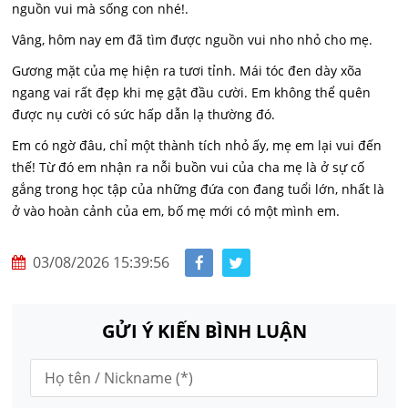
nguồn vui mà sống con nhé!.
Vâng, hôm nay em đã tìm được nguồn vui nho nhỏ cho mẹ.
Gương mặt của mẹ hiện ra tươi tỉnh. Mái tóc đen dày xõa
ngang vai rất đẹp khi mẹ gật đầu cười. Em không thể quên
được nụ cười có sức hấp dẫn lạ thường đó.
Em có ngờ đâu, chỉ một thành tích nhỏ ấy, mẹ em lại vui đến
thế! Từ đó em nhận ra nỗi buồn vui của cha mẹ là ở sự cố
gắng trong học tập của những đứa con đang tuổi lớn, nhất là
ở vào hoàn cảnh của em, bố mẹ mới có một mình em.
03/08/2026 15:39:56
GỬI Ý KIẾN BÌNH LUẬN