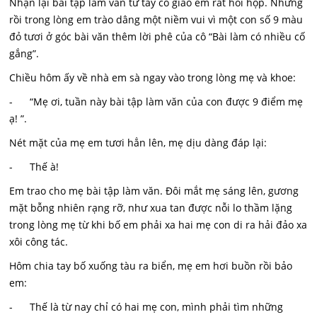
Nhận lại bài tập làm văn từ tay cô giáo em rất hồi hộp. Nhưng
rồi trong lòng em trào dâng một niềm vui vì một con số 9 màu
đỏ tươi ở góc bài văn thêm lời phê của cô “Bài làm có nhiều cố
gắng”.
Chiều hôm ấy về nhà em sà ngay vào trong lòng mẹ và khoe:
- “Mẹ ơi, tuần này bài tập làm văn của con được 9 điểm mẹ
ạ! ”.
Nét mặt của mẹ em tươi hẳn lên, mẹ dịu dàng đáp lại:
- Thế à!
Em trao cho mẹ bài tập làm văn. Đôi mắt mẹ sáng lên, gương
mặt bỗng nhiên rạng rỡ, như xua tan được nỗi lo thầm lặng
trong lòng mẹ từ khi bố em phải xa hai mẹ con di ra hải đảo xa
xôi công tác.
Hôm chia tay bố xuống tàu ra biển, mẹ em hơi buồn rồi bảo
em:
- Thế là từ nay chỉ có hai mẹ con, mình phải tìm những