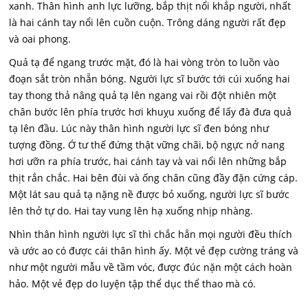
xanh. Thân hình anh lực lưỡng, bắp thịt nổi khắp người, nhất
là hai cánh tay nổi lên cuồn cuộn. Trông dáng người rất đẹp
và oai phong.
Quả tạ để ngang trước mặt, đó là hai vòng tròn to luồn vào
đoạn sắt tròn nhẵn bóng. Người lực sĩ bước tới cúi xuống hai
tay thong thả nâng quả tạ lên ngang vai rồi đột nhiên một
chân bước lên phía trước hơi khuỵu xuống để lấy đà đưa quả
tạ lên đầu. Lúc này thân hình người lực sĩ đen bóng như
tượng đồng. Ớ tư thế đứng thật vững chãi, bộ ngực nở nang
hơi ưỡn ra phía trước, hai cánh tay và vai nổi lên những bắp
thịt rắn chắc. Hai bên đùi và ống chân cũng đầy đặn cứng cáp.
Một lát sau quả tạ nặng nề được bỏ xuống, người lực sĩ bước
lên thở tự do. Hai tay vung lên hạ xuống nhịp nhàng.
Nhìn thân hình người lực sĩ thì chắc hẳn mọi người đều thích
và ước ao có được cái thân hình ấy. Một vẻ đẹp cường tráng và
như một người mẫu về tầm vóc, được đúc nặn một cách hoàn
hảo. Một vẻ đẹp do luyện tập thể dục thể thao mà có.