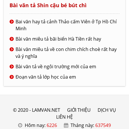
Bài văn tả Shin cậu bé bút chì
Bai văn hay tả cảnh Thảo cấm Viên ở Tp Hồ Chí
Minh
Bài văn miêu tả bãi biển Hà Tiền rất hay
Bài văn miêu tả về con chim chích choè rất hay
và ý nghĩa
Bài văn tả về ngôi trường mới của em
Đoạn văn tả lớp học của em
© 2020 - LAMVAN.NET
GIỚI THIỆU
DỊCH VỤ
LIÊN HỆ
Hôm nay:
6226
Tháng này:
637549