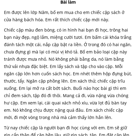
Bài làm
Em được lên lớp Năm, bố em mua cho em chiếc cặp sách ở
cửa hàng bách hóa. Em rất thích chiếc cặp mới này.
Chiếc cặp màu đen bóng, có in hình hai bạn đi học, trông hai
bạn này đẹp, ngộ lắm, miệng cười tươi. Em bấm cái khóa trắng
đánh tách một cái, nắp cặp bật ra liền. Ở trong đó có hai ngăn,
chưa đựng gì mà lại có mùi vị khó tả. Bố em bảo loại cặp này
tránh được mưa nhỏ. Nó không phải bằng da, nó làm bằng
thứ vải nhựa đặc biệt. Em lấy sách và tập cho vào cặp. Mỗi
ngăn cặp lớn hơn cuốn sách học. Em nhét thêm hộp đựng bút,
thước, tẩy. Ngăn cặp phồng lên. Em xách thử, chiếc cặp trĩu
xuống. Em lại mở ra cất bớt sách. Buổi nào học bài gì thì em
chỉ đem sách, tập đó đi thôi. Mang cả đi, vừa nặng vừa chóng
hư cặp. Em xem lại, cái quai xách nhỏ xíu, vừa lọt đủ bàn tay
em. Nó không chịu được nặng quá đâu. Em xách chiếc cặp
mới, đi một vòng trong nhà mà cảm thấy lớn hẳn lên.
Từ nay chiếc cặp là người bạn đi học cùng với em. Em sẽ giữ
gìn cẩn thận để cặp bền lâu, giữ gìn sách, tập. Em đặt cặp lên