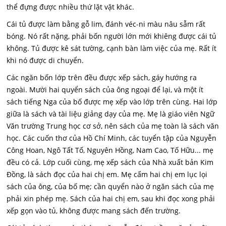
thể đựng được nhiều thứ lặt vặt khác.
Cái tủ được làm bằng gỗ lim, đánh véc-ni màu nâu sẫm rất
bóng. Nó rất nặng, phải bốn người lớn mới khiêng được cái tủ
không. Tủ được kê sát tường, cạnh bàn làm việc của mẹ. Rất ít
khi nó được di chuyển.
Các ngăn bốn lớp trên đều được xếp sách, gáy hướng ra
ngoài. Mười hai quyển sách của ông ngoại để lại, và một ít
sách tiếng Nga của bố được mẹ xếp vào lớp trên cùng. Hai lớp
giữa là sách và tài liệu giảng dạy của mẹ. Mẹ là giáo viên Ngữ
Văn trường Trung học cơ sở, nên sách của mẹ toàn là sách văn
học. Các cuốn thơ của Hồ Chí Minh, các tuyển tập của Nguyễn
Công Hoan, Ngô Tất Tố, Nguyên Hồng, Nam Cao, Tố Hữu... mẹ
đều có cả. Lớp cuối cùng, mẹ xếp sách của Nhà xuất bản Kim
Đồng, là sách đọc của hai chị em. Mẹ cấm hai chị em lục lọi
sách của ông, của bố mẹ; cần quyển nào ở ngăn sách của mẹ
phải xin phép mẹ. Sách của hai chị em, sau khi đọc xong phải
xếp gọn vào tủ, không được mang sách đến trường.