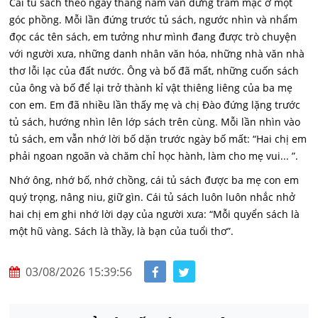
Cái tủ sách theo ngày tháng năm vẫn đứng trầm mặc ở một
góc phồng. Mỗi lần đứng trước tủ sách, ngước nhìn và nhẩm
đọc các tên sách, em tưởng như mình đang được trò chuyện
với người xưa, những danh nhân văn hóa, những nhà văn nhà
thơ lỗi lạc của đất nước. Ông và bố đã mất, những cuốn sách
của ông và bố để lại trở thành kỉ vật thiêng liêng của ba mẹ
con em. Em đã nhiều lần thấy mẹ và chị Đào đứng lặng trước
tủ sách, hướng nhìn lên lớp sách trên cùng. Mỗi lần nhìn vào
tủ sách, em vẫn nhớ lời bố dặn trước ngày bố mất: “Hai chị em
phải ngoan ngoãn và chăm chỉ học hành, làm cho mẹ vui... ”.
Nhớ ông, nhớ bố, nhớ chồng, cái tủ sách được ba mẹ con em
quý trọng, nâng niu, giữ gìn. Cái tủ sách luôn luôn nhắc nhở
hai chị em ghi nhớ lời dạy của người xưa: “Mỗi quyển sách là
một hũ vàng. Sách là thầy, là bạn của tuổi thơ”.
03/08/2026 15:39:56