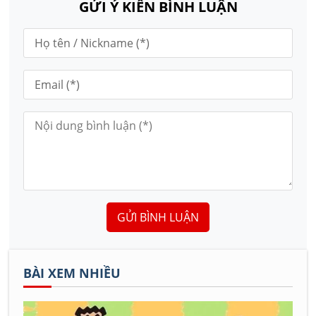
GỬI Ý KIẾN BÌNH LUẬN
GỬI BÌNH LUẬN
BÀI XEM NHIỀU