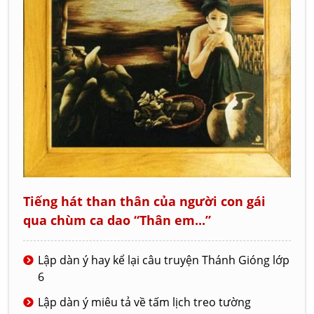
Tiếng hát than thân của người con gái
qua chùm ca dao “Thân em...”
Lập dàn ý hay kể lại câu truyện Thánh Gióng lớp
6
Lập dàn ý miêu tả về tấm lịch treo tường