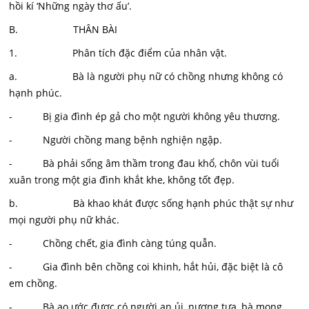
hồi kí ‘Những ngày thơ ấu’.
B. THÂN BÀI
1. Phân tích đặc điểm của nhân vật.
a. Bà là người phụ nữ có chồng nhưng không có
hạnh phúc.
- Bị gia đình ép gả cho một người không yêu thương.
- Người chồng mang bệnh nghiện ngập.
- Bà phải sống âm thầm trong đau khổ, chôn vùi tuổi
xuân trong một gia đình khắt khe, không tốt đẹp.
b. Bà khao khát được sống hạnh phúc thật sự như
mọi người phụ nữ khác.
- Chồng chết, gia đình càng túng quẫn.
- Gia đình bên chồng coi khinh, hắt hủi, đặc biệt là cô
em chồng.
- Bà ao ước được có người an ủi, nương tựa, bà mong