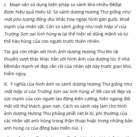
c. Đoạn văn sử dụng biện pháp so sánh khá nhiều Đềđạt
được hiệu quả miêu tả: So sánh dượng Hương Thư giống
như
một pho tượng đồng đúc
khắc hoạ ngoại hình gân guốc, khoẻ
mạnh của nhân vật. Còn so sánh
giống như một hiệp sĩ của
Trường Sơn oai linh hùng
w lại thể hiện vẻ dũng mãnh và tư
thế hào hùng của con người trước thiên nhiên.
Tác giả còn nhận xét hình ảnh dượng Hương Thư khi lái
thuyền vượt thác khác hẳn với hình ảnh của dượng lúc ở nhà
Đềnhấn mạnh vẻ đẹp rắn rỏi của nhân vật này trước gian khó,
hiểm nguy.
d. Ý nghĩa của hình ảnh so sánh dượng Hương Thư giống như
một hiệp sĩ của Trường Sơn oai linh hùng vĩ:
Đề cao vẻ đẹp và
sức mạnh của con người lao động kiên cường, hiên ngang đối
mặt với thử thách, gian nan. Cách so sánh này làm cho hình
ảnh dượng Hương Thư phảng phất nét kì bí, phi thường của
các nhân vật anh hùng trong thần thoại hoặc trong những bản
anh hùng ca của đồng bào miền núi. )