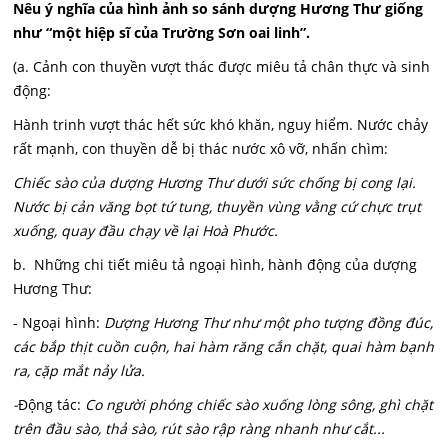
Nêu ý nghĩa của hình ảnh so sánh dượng Hương Thư giống
như “một hiệp sĩ của Trường Sơn oai linh”.
(a. Cảnh con thuyền vượt thác được miêu tả chân thực và sinh
động:
Hành trinh vượt thác hết sức khó khăn, nguy hiểm. Nước chảy
rất mạnh, con thuyền dễ bị thác nước xô vỡ, nhấn chìm:
Chiếc sào của dượng Hương Thư dưới sức chống bị cong lại.
Nước bị cản văng bọt tứ tung, thuyền vùng vằng cứ chực trụt
xuống, quay đầu chạy về lại Hoà Phước.
b. Những chi tiết miêu tả ngoại hình, hành động của dượng
Hương Thư:
- Ngoại hình:
Dượng Hương Thư như một pho tượng đồng đúc,
các bắp thịt cuồn cuộn, hai hàm răng cắn chặt, quai hàm bạnh
ra, cặp mắt nảy lửa.
-
Động tác:
Co người phóng chiếc sào xuống lòng sông, ghì chặt
trên đầu sào, thả sào, rút sào rập ràng nhanh như cắt...