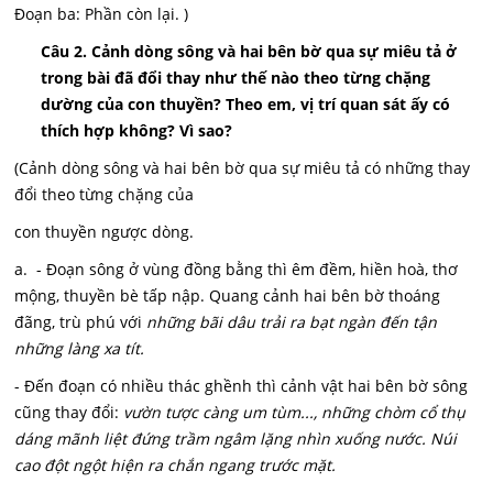
Đoạn ba: Phần còn lại. )
Câu 2. Cảnh dòng sông và hai bên bờ qua sự miêu tả ở
trong bài đã đổi thay như thế nào theo từng chặng
dường của con thuyền? Theo em, vị trí quan sát ấy có
thích hợp không? Vì sao?
(Cảnh dòng sông và hai bên bờ qua sự miêu tả có những thay
đổi theo từng chặng của
con thuyền ngược dòng.
a. - Đoạn sông ở vùng đồng bằng thì êm đềm, hiền hoà, thơ
mộng, thuyền bè tấp nập. Quang cảnh hai bên bờ thoáng
đãng, trù phú với
những bãi dâu trải ra bạt ngàn đến tận
những làng xa tít.
- Đến đoạn có nhiều thác ghềnh thì cảnh vật hai bên bờ sông
cũng thay đổi:
vườn tược càng um tùm..., những chòm cổ thụ
dáng mãnh liệt đứng trầm ngâm lặng nhìn xuống nước. Núi
cao đột ngột hiện ra chắn ngang trước mặt.