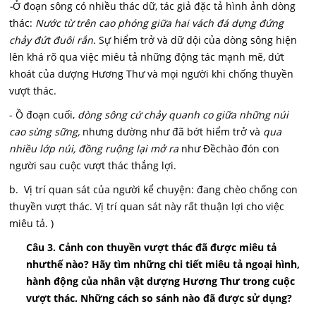
-
Ở đoạn sông có nhiều thác dữ, tác giả đặc tả hình ảnh dòng
thác:
Nước từ trên cao phóng giữa hai vách đá dựng đứng
chảy đứt đuôi rắn.
Sự hiểm trở và dữ dội của dòng sông hiện
lên khá rõ qua việc miêu tả những động tác mạnh mẽ, dứt
khoát của dượng Hương Thư và mọi người khi chống thuyền
vượt thác.
- Ồ đoạn cuối,
dòng sông cứ chảy quanh co giữa những núi
cao sừng sững,
nhưng dường như đã bớt hiểm trở và
qua
nhiều lớp núi, đồng ruộng lại mở ra
như Đềchào đón con
người sau cuộc vượt thác thắng lợi.
b. Vị trí quan sát của người kể chuyện: đang chèo chống con
thuyền vượt thác. Vị trí quan sát này rất thuận lợi cho việc
miêu tả. )
Câu 3. Cảnh con thuyền vượt thác đã được miêu tả
nhưthế nào? Hãy tìm những chi tiết miêu tả ngoại hình,
hành động của nhân vật dượng Hương Thư trong cuộc
vượt thác. Những cách so sánh nào đã được sử dụng?