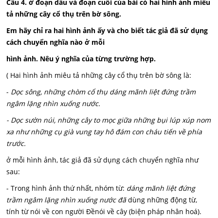
Câu 4. ở đoạn dầu và đoạn cuối của bài có hai hình ảnh miêu
tả những cây cổ thụ trên bờ sông.
Em hãy chỉ ra hai hình ảnh ấy và cho biết tác giả đã sử dụng
cách chuyển nghĩa nào ở mỗi
hình ảnh. Nêu ý nghĩa của từng trường hợp.
( Hai hình ảnh miêu tả những cây cổ thụ trên bờ sông là:
-
Dọc sông, những chòm cổ thụ dáng mãnh liệt đứng trầm
ngâm lặng nhìn xuống nước.
- Dọc sườn núi, những cây to mọc giữa những bụi lúp xúp nom
xa như những cụ già vung tay hô đám con cháu tiến về phía
trước.
ở mỗi hình ảnh, tác giả đã sử dụng cách chuyển nghĩa như
sau:
- Trong hình ảnh thứ nhất, nhóm từ:
dáng mãnh liệt đứng
trầm ngâm lặng nhìn xuống nước đã
dùng những động từ,
tính từ nói về con người Đềnói về cây (biện pháp nhân hoá).