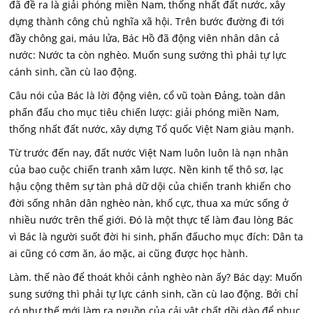
đã đề ra là giải phóng miền Nam, thống nhất đất nước, xây
dựng thành công chủ nghĩa xã hội. Trên bước đường đi tới
đầy chông gai, máu lửa, Bác Hồ đã động viên nhân dân cả
nước: Nước ta còn nghèo. Muốn sung sướng thì phải tự lực
cánh sinh, cần cù lao động.
Câu nói của Bác là lời động viên, cổ vũ toàn Đảng, toàn dân
phấn đấu cho mục tiêu chiến lược: giải phóng miền Nam,
thống nhất đất nước, xây dựng Tổ quốc Việt Nam giàu mạnh.
Từ trước đến nay, đất nước Việt Nam luôn luôn là nạn nhân
của bao cuộc chiến tranh xâm lược. Nền kinh tế thô sơ, lạc
hậu cộng thêm sự tàn phá dữ dội của chiến tranh khiến cho
đời sống nhân dân nghèo nàn, khổ cực, thua xa mức sống ở
nhiều nước trên thế giới. Đó là một thực tế làm đau lòng Bác
vì Bác là người suốt đời hi sinh, phấn đấucho mục đích: Dân ta
ai cũng có cơm ăn, áo mặc, ai cũng được học hành.
Làm. thế nào để thoát khỏi cảnh nghèo nàn ấy? Bác dạy: Muốn
sung sướng thì phải tự lực cánh sinh, cần cù lao động. Bởi chỉ
có như thế mới làm ra nguồn của cải vật chất dồi dào để phục