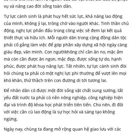
vụ và nâng cao đời sống toàn dân.
Tự lực cánh sinh là phát huy hết sức lực, khả năng lao động
của mình, không ỷ lại, trông chờ vào người khác. Tinh thần chủ
động, nghị lực phấn đấu trong công việc sẽ đem lại kết quả
thiết thực và hữu ích. Mỗi người dân trong cộng đồng dân tộc
phải cố gắng làm việc để góp phần xây dựng xã hội ngày càng
giàu đẹp, văn minh. Con ngườikhông chỉ cần ăn no, mặc ấm
mà còn cần được ăn ngon, mặc đẹp, được sống tự do, hạnh
phúc, được phát huy năng lực. Tất nhiên, tự lực cánh sinh đòi
hỏi chúng ta phải có một nghị lực phi thường để vượt lên mọi
khó khăn, thử thầch trên con đường di tới tương lai.
Để nhân dân có được một đời sống vật chất sung sướng, tất
yếu đất nước ta phải có nền nông nghiệp, công nghiệp hiện
đại và trình độ khoa học phát triển tiên tiến. Cho nên, đi đôi
với việc cần cù lao động là sự học hỏi và sáng tạo không
ngừng.
Ngày nay, chúng ta đang mở rộng quan hệ giao lưu với các