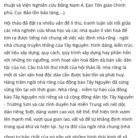
thuật và Viện Nghiên cứu Đông Nam Á, Ẹan Tôn giáo Chính
phủ, Cục Bảo tồn bảo tàng,...).
Hội thảo đã đặt ra nhiều vấn đề lí thú, tranh luận sôi nổi giữa
các nhà nghiên cứu khoa học và các nhà quản lí văn hoá để
tìm ra được tiếng nói chung về việc xác định nhà rông - ngôi
nhà chung truyền thống của Tây Nguyên: hình dáng, kiến trúc,
vật liệu xây dựng, quy cách, qúy trình xây dựng hay phần hồn
với những tín ngưỡng, sinh hoạt văn hoá đậm dà bản sắc dân
tộc của nó. Câu trả lời thứ nhất của hội thảo lắ: nhà rông là
một di sản văn hoá độc dáo cần được bảo tồn và phát huy.
Hàng trăm ngôi nhà rông của đồng bào Tây Nguyên đã sừng
sững tồn tại với thời gian. Nhà rông - niềm tự hào của đồng
bào Tây Nguyên nói riêng và cả cộng đồng dân tộc Tây Nguyên
- Trường Sơn và các tỉnh duyên hải miền Trung với nét dộc
dáo riêng 'biệt, dáng vươn cao vút, bề thế, thể hiện tính vươn
lên mạnh mẽ, vượt qua gian lao, vất vả để tự khẳng định mình
trong quá khứ và hiện tại. Sự ra đời của ngôi nhà chung (nhà
rông) tự bản chất của nó gắn với những hình thái kinh tế xã