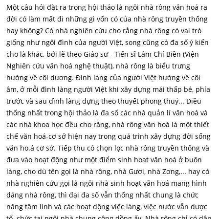
Một câu hỏi đặt ra trong hội thảo là ngôi nhà rông văn hoá ra
đời có làm mất đi những gì vốn có của nhà rông truyền thống
hay không? Có nhà nghiên cứu cho rằng nhà rông có vai trò
giống như ngôi đình của người Việt, song cũng có đa số ý kiến
cho là khác, bởi lẽ theo Giáo sư - Tiến sĩ Lâm Chí Biền (Viện
Nghiên cứu văn hoá nghệ thuật), nhà rông là biểu trưng
hướng về cõi dương. Đình làng của người Việt hướng về cõi
âm, ở mỗi đình làng người Việt khi xây dựng mái thấp bé, phía
trước và sau đình làng dựng theo thuyết phong thuỷ... Điều
thống nhất trong hội thảo là đa số các nhà quản lí văn hoá và
các nhà khoa học đều cho rằng, nhà rông văn hoá là một thiết
chế văn hoá-cơ sở hiện nay trong quá trình xây dựng đời sống
văn ho.á cơ sở. Tiếp thu có chọn lọc nhà rông truyền thống và
đưa vào hoạt động như một điểm sinh hoạt văn hoá ở buôn
làng, cho dù tên gọi là nhà rông, nhà Gươi, nhà Zơng,... hay có
nhà nghiên cứu gọi là ngôi nhà sinh hoạt vãn hoá mang hình
dáng nhà rông, thì đại đa số vẫn thống nhất chung là chức
năng tâm linh và các hoạt dộng việc làng, việc nước vẫn dược
tổ. chức tại ngôi nhà chung cộng dồng ấy. Nhà rông chỉ có dân