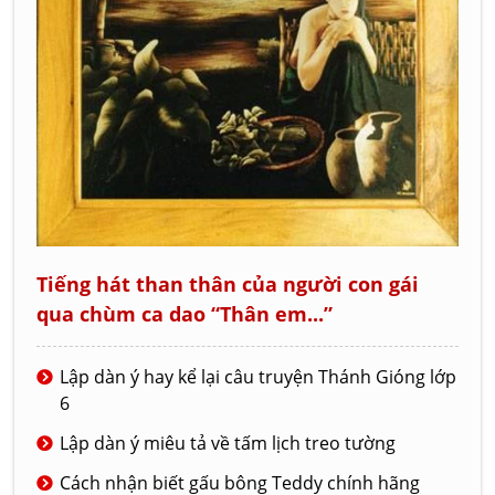
Tiếng hát than thân của người con gái
qua chùm ca dao “Thân em...”
Lập dàn ý hay kể lại câu truyện Thánh Gióng lớp
6
Lập dàn ý miêu tả về tấm lịch treo tường
Cách nhận biết gấu bông Teddy chính hãng