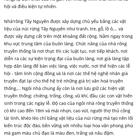
hội và điều kiện tự nhiên.
Nhà'rông Tầy Nguyên được xây dựng chủ yếu bằng các vật
liệu của núi rừng Tây Nguyên như tranh, tre, gỗ, lồ ô,... và
được xây dựng cất trên một khoảng đất rộng. Nằm ngay trong
khu vực trung tâm của buôn làng. Chức năng của nhà rông
truyền thống là nơi thực thi các luật tục, nơi tiếp khách, nơi
diễn ra các sự kiện trọng đại của buôn làng, nơi già làng tập
hợp dân làng để bàn việc làng, việc nước, nơi thể hiện các lễ
hội - tâm linh cộng đồng và là nơi các thế hệ nghệ nhân già
truyền đạt lại cho thế hệ trẻ những giá trị văn hoá truyền
thống,... Ngôi nhà chung ấy còn là nơi lưu giữ các hiện vật
truyền thống; chiêng, trống, cồng, vũ khí, đầu các con vật hiến
sinh trong các ngày lễ. Độ cao của ngôi nhà rông truyền thống
có khi cao đến 18m và mái nhọn, cao vút, người thợ thủ công
tài tình, khéo léo chỉ bằng vật liệu của núi rừng mà tạo nên lối
kiến trúc độc đáo, bền vững với nhiều loại hoa văn phong phú
mà gam màu chủ đạo là màu đen, trắng và nâu đậm.