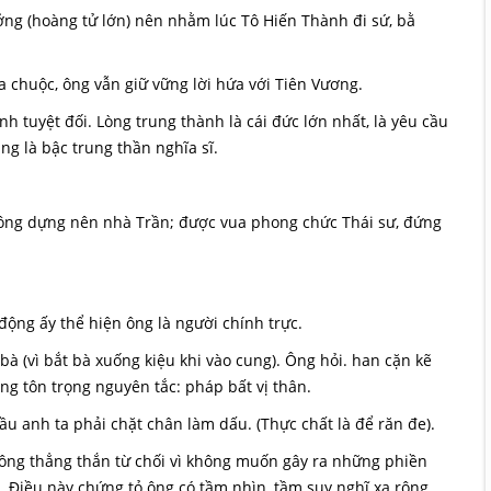
g (hoàng tử lớn) nên nhằm lúc Tô Hiến Thành đi sứ, bằ
 chuộc, ông vẫn giữ vững lời hứa với Tiên Vương.
h tuyệt đối. Lòng trung thành là cái đức lớn nhất, là yêu cầu
ng là bậc trung thần nghĩa sĩ.
công dựng nên nhà Trần; được vua phong chức Thái sư, đứng
ộng ấy thể hiện ông là người chính trực.
à (vì bắt bà xuống kiệu khi vào cung). Ông hỏi. han cặn kẽ
ng tôn trọng nguyên tắc: pháp bất vị thân.
 anh ta phải chặt chân làm dấu. (Thực chất là để răn đe).
ng thẳng thắn từ chối vì không muốn gây ra những phiền
u. Điều này chứng tỏ ông có tầm nhìn, tầm suy nghĩ xa rộng,