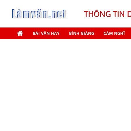
THÔNG TIN 
BÀI VĂN HAY
BÌNH GIẢNG
CẢM NGHĨ