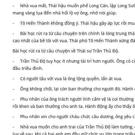
- Nhà vua mất, Thái hậu muốn phế Long Cán, lập Long Sưởn
mang vàng lụa đến nhà hối lộ vợ ông, nhờ nói giúp.
- Tô Hiến Thành không đồng ý. Thái hậu gây áp lực rồi mua
- Bài học rút ra từ câu chuyện trên chính là lòng trung thàn
cao nhất của bề tôi với vua. Thái phó Tô Hiến Thành xứng đá
Bài học rút ra từ câu chuyện về Thái sư Trần Thủ Độ.
- Trần Thủ Độ tuy học ít nhưng tài trí hơn người. Ông có 
đầu triều đình.
- Có người tâu với vua là ông lộng quyền, lấn át vua.
- Ông không chối, lại còn ban thưởng cho người đó. Hành đ
- Phu nhân của ông trách người lính cấm vệ là coi thường b
rồi khen và ban thưởng cho anh ta. Hành động ấy cho thấy ô
- Phu nhân xin cho người cháu chức câu dương, ông yêu cầu
- Nhà vua muốn cho anh trai của Trần Thủ Độ làm tướng, ô
lụy về sau, khi cả hai anh em đều giữ chức vụ lớn trong triề