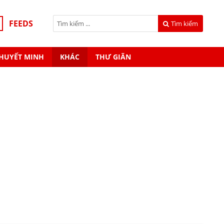
FEEDS
Tìm kiếm
HUYẾT MINH
KHÁC
THƯ GIÃN