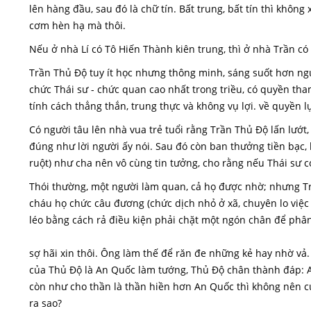
lên hàng đầu, sau đó là chữ tín. Bất trung, bất tín thì không
cơm hèn hạ mà thôi.
Nếu ở nhà Lí có Tô Hiến Thành kiên trung, thì ở nhà Trần có
Trần Thủ Độ tuy ít học nhưng thông minh, sáng suốt hơn ng
chức Thái sư - chức quan cao nhất trong triều, có quyền tham
tính cách thẳng thắn, trung thực và không vụ lợi. về quyền l
Có người tâu lên nhà vua trẻ tuổi rằng Trần Thủ Độ lấn lướt
đúng như lời người ấy nói. Sau đó còn ban thưởng tiền bạc, 
ruột) như cha nên vô cùng tin tưởng, cho rằng nếu Thái sư có
Thói thường, một người làm quan, cả họ được nhờ; nhưng Tr
cháu họ chức câu đương (chức dịch nhỏ ở xã, chuyên lo việc
léo bằng cách rả điều kiện phải chặt một ngón chân để phân
sợ hãi xin thôi. Ông làm thế để răn đe những kẻ hay nhờ vả
của Thủ Độ là An Quốc làm tướng, Thủ Độ chân thành đáp: An 
còn như cho thần là thần hiền hơn An Quốc thì không nên cử
ra sao?