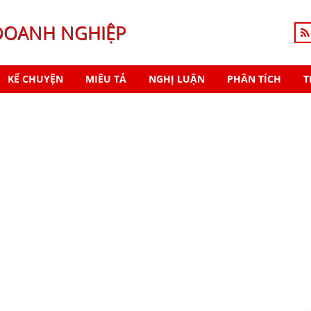
DOANH NGHIỆP
KỂ CHUYỆN
MIÊU TẢ
NGHỊ LUẬN
PHÂN TÍCH
T