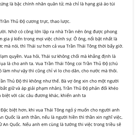
 xứng là bậc chính nhân quân tử, mà chỉ là hạng giá áo túi
 Trần Thủ Độ cương trực, thao lược.
ười. Nhờ có công lớn lập ra nhà Trần nên ông được phong
 gia ý kiến trong mọi việc chính sự. Ở ông, nổi bật nhất là
ực mà nói, thì Thái sư hơn cả vua Trần Thái Tông thời bấy giờ.
, lạm quyền. Vua hỏi, Thái sư không chối mà khẳng định là
lụa là cho anh ta. Vua Trần Thái Tông coi Trần Thủ Độ (chú
 làm như vậy thì cũng chỉ vì lo cho dân, cho nước mà thôi.
ần Thủ Độ thì không như thế. Bà vợ ông xin cho một người
 bắt giữ và áp giải phạm nhân), Trần Thủ Độ phản đối khéo
 biệt với các câu đương khác, khiến anh ta
. Đặc biệt hơn, khi vua Thái Tông ngỏ ý muốn cho người anh
Quốc là anh thần, nếu là người hiền thì thần xin nghĩ việc,
 An Quốc. Nếu anh em cùng là tướng thi việc trong triều sẽ