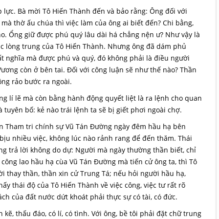
 lực. Bà mời Tô Hiến Thành đến và bảo rằng: Ông đối với
u mà thờ ấu chúa thì việc làm của ông ai biết đến? Chi bằng,
o. Ổng giữ được phú quý lâu dài há chẳng nện ư? Như vậy là
ạc lòng trung của Tô Hiến Thành. Nhưng ông đã dám phủ
Bất nghĩa mà được phú và quý, đó không phải là điều người
 Vương còn ở bên tai. Đối với công luận sẽ như thế nào? Thần
ng rảo bước ra ngoài.
ng lí lẽ mà còn bằng hành động quyết liệt là ra lệnh cho quan
 tuyên bố: kẻ nào trái lệnh ta sẽ bị giết phơi ngoài chợ.
n Tham tri chính sự Vũ Tán Đường ngày đêm hầu hạ bên
 bịu nhiều việc, không lúc nào rảnh rang để đến thăm. Thái
g trả lời không do dự: Người mà ngày thường thần biết, chỉ
 công lao hầu hạ cùa Vũ Tán Đường mà tiến cử ông ta, thì Tô
 thay thần, thần xin cử Trung Tá; nếu hỏi người hầu hạ,
y thái độ của Tô Hiến Thành về việc công, việc tư rất rõ
ch của đất nước dứt khoát phải thực sự có tài, có đức.
ẽ, thấu đáo, có lí, có tình. Với ông, bề tôi phải đặt chữ trung