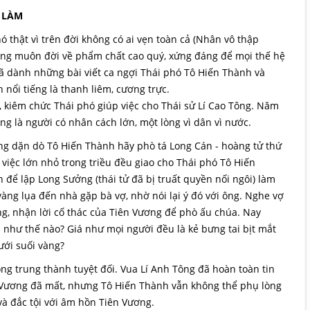
 LÀM
ó thật vì trên đời không có ai vẹn toàn cả (Nhân vô thập
sáng muôn đời về phẩm chất cao quý, xứng đáng để mọi thế hệ
đã dành những bài viết ca ngợi Thái phó Tô Hiến Thành và
 nổi tiếng là thanh liêm, cương trực.
, kiêm chức Thái phó giúp việc cho Thái sử Lí Cao Tông. Năm
g là người có nhân cách lớn, một lòng vì dân vì nước.
ông dặn dò Tô Hiến Thành hãy phò tá Long Cán - hoàng tử thứ
 việc lớn nhỏ trong triều đều giao cho Thái phó Tô Hiến
ể lập Long Sưởng (thái tử đã bị truất quyền nối ngôi) làm
àng lụa đến nhà gặp bà vợ, nhờ nói lại ý đó với ông. Nghe vợ
ớng, nhận lời cố thác của Tiên Vương để phò ấu chúa. Nay
 như thế nào? Giá như mọi người đều là kẻ bưng tai bịt mắt
dưới suối vàng?
ng trung thành tuyệt đối. Vua Lí Anh Tông đã hoàn toàn tin
n Vương đã mất, nhưng Tô Hiến Thành vẫn không thể phụ lòng
và đắc tội với âm hồn Tiên Vương.