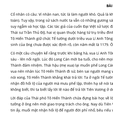
BÀI
Cổ nhân có câu: Ví nhân nan, tức là làm người khó. Quả là kh
toàn). Tuy vậy, trong sử sách nước ta vẫn có những gương 
suy ngẫm và học tập. Các tác giả của cuốn Đại Việt sử lược 
Thái sư Trần Thủ Độ, hai vị quan thuộc hàng tứ trụ triều đình
Tô Hiến Thành giữ chức Tể tướng dưới triều vua Lí Anh Tông
sinh của ông chưa được xác định rõ, còn năm mất là 1179. Ôn
Có một câu chuyện kể rằng trước khi băng hà, vua Lí Anh T
sáu - lên nối ngôi. Lúc đó Long Cán mới ba tuổi, cho nên mọi
Thành đảm nhiệm. Thái hậu (mẹ vua) lại muốn phế Long Cán đ
vua nên nhân lúc Tô Hiến Thành đi sứ, bèn sai người mang v
nói xong, Tô Hiến Thành khẳng khái trả lời: Ta ở ngôi Tể tư
nhận đồ hối lộ của người mà mưu phế lập, thiên hạ sẽ nói ta
không biết, thì ta biết lấy lời lẽ nào để trả lời Tiên Vương ở 
Lời đáp của Thái phó Tô Hiến Thành chứa đựng bài học về lò
tưởng ở ông nên mới giao trọng trách cho ông. Nay dù Tiê
tin ấy, muối mặt nhận hối lộ để người đời phỉ nhổ, bêu riếu 