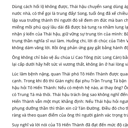
Dùng cách hối lộ không được, Thái hậu chuyển sang dùng áp
nước nhà, có thể gọi là trung đấy! Song, tuổi ông đã xế chiề
lập vua trưởng thành thì người đó sẽ đem ơn đức mà ban ch
miếng mồi phú quý lâu dài đã được bà tung ra nhằm lung l
nhận ý kiến của Thái hậu, giữ vững sự trung tín của mình: 
trung thần nghĩa sĩ vui làm. Huống chi, lời di chúc của Tiên
không dám vâng lời. Rồi ông phản ứng gay gắt bằng hành độ
Ông không chỉ bảo vệ ấu chúa Lí Cao Tông (tức Long Cán) bằ
lại cấp dưới hãy hết sức vì vương thất, không ăn ở hai lòng và
Lúc lâm bệnh nặng, quan Thái phó Tô Hiến Thành được qua
cạnh. Trong khi đó thì Gián nghị đại phu Trần Trung Tá bận
hậu hỏi Tô Hiến Thành: Nếu có mệnh hệ nào, ai thay ông? Ôn
có Trung Tá mà thôi. Thái hậu trách ông sao không nghĩ đến
Hiến Thành vẫn một mực khẳng định: Nếu Thái hậu hỏi người
phụng dưỡng thần thì thần xin cử Tán Đường. Điều đó cho thấ
ràng và theo quan điểm của ông thì người gánh vác trọng trá
Suy nghĩ và lời nói của Tô Hiến Thành đã đạt đến mức độ cặn k