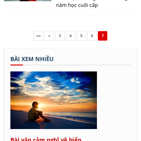
năm học cuối cấp
««
«
3
4
5
6
7
BÀI XEM NHIỀU
Bài văn cảm nghĩ về biển