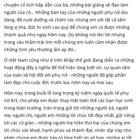
chuyện cổ tích hấp dẫn của bà, những bài giảng về đạo làm
người của cô… Những bàn tay của những người phụ nữ dịu
dàng, đã nuôi dưỡng và chăm sóc chúng em với tất cả tấm
lòng vị tha, đức hi sinh cao quý để chúng em có được những
thành quả như ngày hôm nay. Dù không nói lên lời nhưng
trong sâu thẳm trái tim mỗi chúng em luôn cảm nhận được
những tình yêu thương ấm áp đó…
Ở Việt Nam cũng như ở trên khắp thế giới đang diễn ra những
hoạt động đầy ý nghĩa để thể hiện lòng biết ơn, sự quan tâm
của toàn xã hội đối với phụ nữ - những người đã góp phần
làm đẹp cho cuộc đời, trước kia, hôm nay và mai sau.
Hôm nay, trong buổi lễ long trọng kỷ niệm ngày quốc tế phụ
nữ 8/3, cho phép em được thay mặt toàn thể các bạn học sinh
trong toàn trường, trân trọng gửi tới những người bà, người
mẹ, người chị, người em những lời chúc tốt đẹp nhất, gửi riêng
tới các cô giáo – những người mẹ hiền thứ hai của chúng em
lời chúc sức khoẻ, hạnh phúc và thành đạt, nhân dịp này cho
phép chúng em được bày tỏ lòng biết ơn vô hạn, những gì tốt