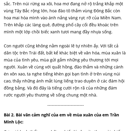
sắc. Trên núi rừng xa xôi, hoa mơ đang nở rộ trắng khắp một
vùng Tây Bắc rộng lớn, hoa đào tô thắm vùng Đông Bắc còn
hoa mai hòa mình vào ánh nắng vàng rực rỡ của Miền Nam.
Trên khắp các làng quê, đường phố cây cối đều khoác trên
mình một lớp chồi biếc xanh tươi mang đầy nhựa sống.
Con người cũng không nằm ngoài lẽ tự nhiên ấy. Với tất cả
dân tộc trên Trái đất, bất kể khác biệt về văn hóa, mùa xuân là
mùa của tình yêu, mùa gửi gắm những yêu thương tới mọi
người. Xuân về cùng với quất hồng, đào thắm và những cánh
én xôn xao, ta nghe tiếng khèn gọi bạn tình ở trên vùng núi
cao, thấy những ánh mắt lúng liếng trao duyên ở các đám hội
đồng bằng. Và đó đây là tiếng cười rộn rã của những đám
rước người yêu thương về sống chung một nhà.
-------------------------
Bài 2. Bài văn cảm nghĩ của em về mùa xuân của em Trần
Minh Lộc: