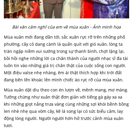
Bài văn cảm nghĩ của em về mùa xuân - Ảnh minh họa
Mùa xuân mới đang dần tới, sắc xuân rực rỡ trên những phố
phường, cây cỏ dang cành lá quấn quít với gió xuân, lòng ta
tràn ngập niềm vui sướng trong sự thanh bình, chợt lặng lại,
bồi hồi nghe những lời ca chân thành của người nhạc sĩ đa tài
luôn tin vào những giá trị chân thật của cuộc sống con người.
Một điệu valse nhẹ nhàng, êm ái thật thích hợp khi trời đất
đang bẽn lẽn khoác lên mình chiếc áo rực rỡ của mùa xuân.
Mùa xuân dặt dìu theo con én lượn về, mênh mang, mơ màng.
Tưởng chừng như xuân thật đơn giản với tiếng gà gáy xa xa
khi những giọt nắng trưa vàng cùng những sợi khói bềnh bồng
len nhè nhẹ qua vòm cây, kẽ lá song lại có sức biểu cảm, lay
động lòng người. Người người hớn hở trước cảnh mùa xuân
tươi.