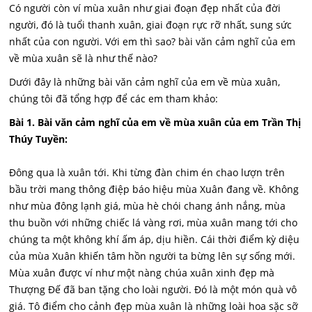
Có người còn ví mùa xuân như giai đoạn đẹp nhất của đời
người, đó là tuổi thanh xuân, giai đoạn rực rỡ nhất, sung sức
nhất của con người. Với em thì sao? bài văn cảm nghĩ của em
về mùa xuân sẽ là như thế nào?
Dưới đây là những bài văn cảm nghĩ của em về mùa xuân,
chúng tôi đã tổng hợp để các em tham khảo:
Bài 1. Bài văn cảm nghĩ của em về mùa xuân của em Trần Thị
Thúy Tuyền:
Đông qua là xuân tới. Khi từng đàn chim én chao lượn trên
bầu trời mang thông điệp báo hiệu mùa Xuân đang về. Không
như mùa đông lạnh giá, mùa hè chói chang ánh nắng, mùa
thu buồn với những chiếc lá vàng rơi, mùa xuân mang tới cho
chúng ta một không khí ấm áp, dịu hiền. Cái thời điểm kỳ diệu
của mùa Xuân khiến tâm hồn người ta bừng lên sự sống mới.
Mùa xuân được ví như một nàng chúa xuân xinh đẹp mà
Thượng Đế đã ban tặng cho loài người. Đó là một món quà vô
giá. Tô điểm cho cảnh đẹp mùa xuân là những loài hoa sặc sỡ