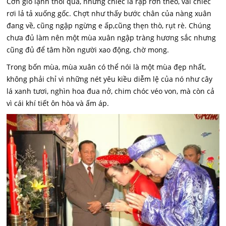
Cơn gió lạnh thổi qua, những chiếc lá rập rờn theo, vài chiếc
rơi lả tả xuống gốc. Chợt như thấy bước chân của nàng xuân
đang về, cũng ngập ngừng e ấp,cũng thẹn thò, rụt rè. Chúng
chưa đủ làm nên một mùa xuân ngập tràng hương sắc nhưng
cũng đủ để tâm hồn người xao động, chờ mong.
Trong bốn mùa, mùa xuân có thể nói là một mùa đẹp nhất,
không phải chỉ vì những nét yêu kiều diễm lệ của nó như cây
lá xanh tươi, nghìn hoa đua nở, chim chóc véo von, mà còn cả
vì cái khí tiết ôn hòa và ấm áp.