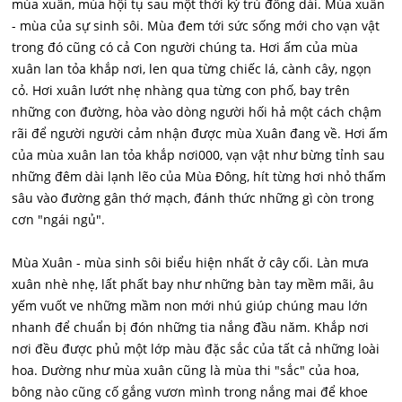
mùa xuân, mùa hội tụ sau một thời kỳ trú đông dài. Mùa xuân
- mùa của sự sinh sôi. Mùa đem tới sức sống mới cho vạn vật
trong đó cũng có cả Con người chúng ta. Hơi ấm của mùa
xuân lan tỏa khắp nơi, len qua từng chiếc lá, cành cây, ngọn
cỏ. Hơi xuân lướt nhẹ nhàng qua từng con phố, bay trên
những con đường, hòa vào dòng người hối hả một cách chậm
rãi để người người cảm nhận được mùa Xuân đang về. Hơi ấm
của mùa xuân lan tỏa khắp nơi000, vạn vật như bừng tỉnh sau
những đêm dài lạnh lẽo của Mùa Đông, hít từng hơi nhỏ thấm
sâu vào đường gân thớ mạch, đánh thức những gì còn trong
cơn "ngái ngủ".
Mùa Xuân - mùa sinh sôi biểu hiện nhất ở cây cối. Làn mưa
xuân nhè nhẹ, lất phất bay như những bàn tay mềm mãi, âu
yếm vuốt ve những mầm non mới nhú giúp chúng mau lớn
nhanh để chuẩn bị đón những tia nắng đầu năm. Khắp nơi
nơi đều được phủ một lớp màu đặc sắc của tất cả những loài
hoa. Dường như mùa xuân cũng là mùa thi "sắc" của hoa,
bông nào cũng cố gắng vươn mình trong nắng mai để khoe