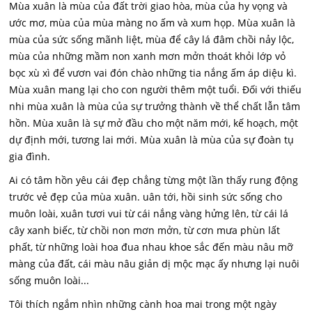
Mùa xuân là mùa của đất trời giao hòa, mùa của hy vọng và
ước mơ, mùa của mùa màng no ấm và xum họp. Mùa xuân là
mùa của sức sống mãnh liệt, mùa để cây lá đâm chồi nảy lộc,
mùa của những mầm non xanh mơn mởn thoát khỏi lớp vỏ
bọc xù xì để vươn vai đón chào những tia nắng ấm áp diệu kì.
Mùa xuân mang lại cho con người thêm một tuổi. Đối với thiếu
nhi mùa xuân là mùa của sự trưởng thành về thể chất lẫn tâm
hồn. Mùa xuân là sự mở đầu cho một năm mới, kế hoạch, một
dự định mới, tương lai mới. Mùa xuân là mùa của sự đoàn tụ
gia đình.
Ai có tâm hồn yêu cái đẹp chẳng từng một lần thấy rung động
trước vẻ đẹp của mùa xuân. uân tới, hồi sinh sức sống cho
muôn loài, xuân tươi vui từ cái nắng vàng hửng lên, từ cái lá
cây xanh biếc, từ chồi non mơn mởn, từ cơn mưa phùn lất
phất, từ những loài hoa đua nhau khoe sắc đến màu nâu mỡ
màng của đất, cái màu nâu giản dị mộc mạc ấy nhưng lại nuôi
sống muôn loài...
Tôi thích ngắm nhìn những cành hoa mai trong một ngày