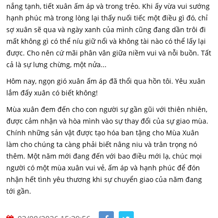
nắng tạnh, tiết xuân ấm áp và trong trẻo. Khi ấy vừa vui sướng
hạnh phúc mà trong lòng lại thấy nuối tiếc một điều gì đó, chỉ
sợ xuân sẽ qua và ngày xanh của mình cũng đang dần trôi đi
mất không gì có thể níu giữ nổi và không tài nào có thể lấy lại
được. Cho nên cứ mãi phân vân giữa niềm vui và nỗi buồn. Tất
cả là sự lưng chừng, một nửa...
Hôm nay, ngọn gió xuân ấm áp đã thổi qua hồn tôi. Yêu xuân
lắm đấy xuân có biết không!
Mùa xuân đem đến cho con người sự gần gũi với thiên nhiên,
được cảm nhận và hòa mình vào sự thay đổi của sự giao mùa.
Chính những sản vật được tạo hóa ban tặng cho Mùa Xuân
làm cho chúng ta càng phải biết nâng niu và trân trọng nó
thêm. Một năm mới đang đến với bao điều mới lạ, chúc mọi
người có một mùa xuân vui vẻ, ấm áp và hạnh phúc để đón
nhận hết tình yêu thương khi sự chuyển giao của năm đang
tới gần.