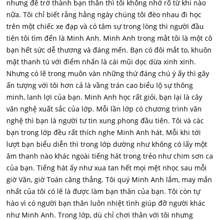
nhưng để trở thành bạn thân thì tôi không nhớ rõ từ khi nào
nữa. Tôi chỉ biết rằng hằng ngày chúng tôi đèo nhau đi học
trên một chiếc xe đạp và có tâm sự trong lòng thì người đầu
tiên tôi tìm đến là Minh Anh. Minh Anh trong mắt tôi là một cô
bạn hết sức dễ thương và đáng mến. Bạn có đôi mắt to, khuôn
mặt thanh tú với điểm nhấn là cái mũi dọc dừa xinh xinh.
Nhưng có lẽ trong muôn vàn những thứ đáng chú ý ấy thì gây
ấn tượng với tôi hơn cả là vầng trán cao biểu lộ sự thông
minh, lanh lợi của bạn. Minh Anh học rất giỏi, bạn lại là cây
văn nghệ xuất sắc của lớp. Mỗi lần lớp có chương trình văn
nghệ thì bạn là người tư tin xung phong đầu tiên. Tôi và các
bạn trong lớp đều rất thích nghe Minh Anh hát. Mỗi khi tới
lượt bạn biểu diễn thì trong lớp dường như không có lấy một
âm thanh nào khác ngoài tiếng hát trong trẻo như chim sơn ca
của bạn. Tiếng hát ấy như xua tan hết mọi mệt nhọc sau mỗi
giờ Văn, giờ Toán căng thẳng. Tôi quý Minh Anh lắm, may mắn
nhất của tôi có lẽ là được làm bạn thân của bạn. Tôi còn tự
hào vì có người bạn thân luôn nhiệt tình giúp đỡ người khác
như Minh Anh. Trong lớp, dù chỉ chơi thân với tôi nhưng