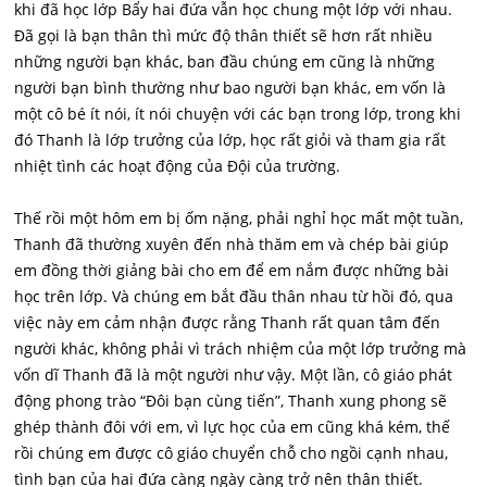
khi đã học lớp Bẩy hai đứa vẫn học chung một lớp với nhau.
Đã gọi là bạn thân thì mức độ thân thiết sẽ hơn rất nhiều
những người bạn khác, ban đầu chúng em cũng là những
người bạn bình thường như bao người bạn khác, em vốn là
một cô bé ít nói, ít nói chuyện với các bạn trong lớp, trong khi
đó Thanh là lớp trưởng của lớp, học rất giỏi và tham gia rất
nhiệt tình các hoạt động của Đội của trường.
Thế rồi một hôm em bị ốm nặng, phải nghỉ học mất một tuần,
Thanh đã thường xuyên đến nhà thăm em và chép bài giúp
em đồng thời giảng bài cho em để em nắm được những bài
học trên lớp. Và chúng em bắt đầu thân nhau từ hồi đó, qua
việc này em cảm nhận được rằng Thanh rất quan tâm đến
người khác, không phải vì trách nhiệm của một lớp trưởng mà
vốn dĩ Thanh đã là một người như vậy. Một lần, cô giáo phát
động phong trào “Đôi bạn cùng tiến”, Thanh xung phong sẽ
ghép thành đôi với em, vì lực học của em cũng khá kém, thế
rồi chúng em được cô giáo chuyển chỗ cho ngồi cạnh nhau,
tình bạn của hai đứa càng ngày càng trở nên thân thiết.