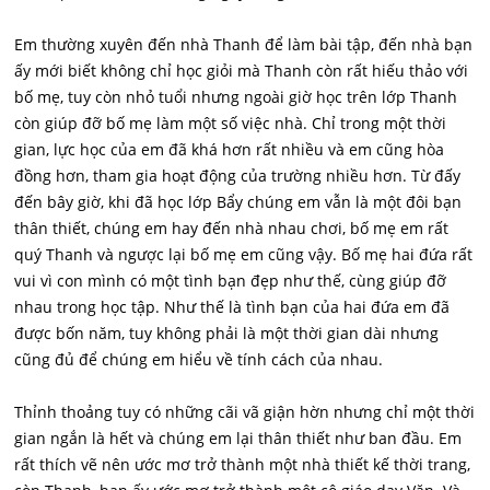
Em thường xuyên đến nhà Thanh để làm bài tập, đến nhà bạn
ấy mới biết không chỉ học giỏi mà Thanh còn rất hiếu thảo với
bố mẹ, tuy còn nhỏ tuổi nhưng ngoài giờ học trên lớp Thanh
còn giúp đỡ bố mẹ làm một số việc nhà. Chỉ trong một thời
gian, lực học của em đã khá hơn rất nhiều và em cũng hòa
đồng hơn, tham gia hoạt động của trường nhiều hơn. Từ đấy
đến bây giờ, khi đã học lớp Bẩy chúng em vẫn là một đôi bạn
thân thiết, chúng em hay đến nhà nhau chơi, bố mẹ em rất
quý Thanh và ngược lại bố mẹ em cũng vậy. Bố mẹ hai đứa rất
vui vì con mình có một tình bạn đẹp như thế, cùng giúp đỡ
nhau trong học tập. Như thế là tình bạn của hai đứa em đã
được bốn năm, tuy không phải là một thời gian dài nhưng
cũng đủ để chúng em hiểu về tính cách của nhau.
Thỉnh thoảng tuy có những cãi vã giận hờn nhưng chỉ một thời
gian ngắn là hết và chúng em lại thân thiết như ban đầu. Em
rất thích vẽ nên ước mơ trở thành một nhà thiết kế thời trang,