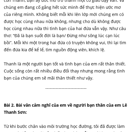
còn Thanh, bạn ấy ước mơ trở thành một cô giáo dạy Văn. Và
chúng em đang cố gắng hết sức mình để thực hiện ước mơ
của riêng mình. Không biết mỗi khi lên lớp mới chúng em có
được học cùng nhau nữa không, nhưng cho dù không được
học cùng nhau nữa thì tình bạn của hai đứa vẫn vậy. Như câu
thơ: “Đã là bạn suốt đời là bạn/ Đừng như sông lúc cạn lúc
bồi”. Mỗi khi một trong hai đứa có truyện không vui, thì lại tìm
đến đứa kia để kể lể, tìm nguồn động viên, khích lệ.
Thanh là một người bạn tốt và tình bạn của em rất thân thiết.
Cuộc sống còn rất nhiều điều đổi thay nhưng mong rằng tình
bạn của chúng em sẽ mãi thân thiết như vậy.
----------------------------
Bài 2. Bài văn cảm nghĩ của em về người bạn thân của em Lê
Thanh Sơn:
Từ khi bước chân vào môi trường học đường, tôi đã được làm