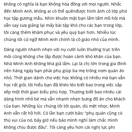
không có nghĩa là bạn không hòa đồng với mọi người. Nhắc
đến Minh Anh, không ai có thể quênđược hình ảnh cô lớp phó
học tập gương mẫu. Nhìn khuôn mặt bạn lấm tấm mồ hôi mà
vẫn say sưa giảng lại mấy bài tập khó cho các bạn trong lớp,
tôi càng thêm khâm phục và yêu quý bạn hơn. Nhiều lúc
chúng tôi cứ ngỡ Minh Anh chính là cô giáo nhỏ của mình.
Dáng người nhanh nhẹn với nụ cười luôn thường trực trên
môi cũng không che lấp được hoàn cảnh khó khăn của bạn.
Nhà Minh Anh không khá giả lắm. Lại là chị lớn trong gia đình
nên hàng ngày bạn phải phụ giúp ba mẹ trông nom quán ăn
nhỏ. Thời gian dành cho việc học không có nhiều mà bạn vẫn
học rất giỏi, tôi hiểu bạn đã khéo léo biết bao trong việc sắp
xếp một thời gian biểu phù hợp. Thương biết bao nhiêu cái
dáng hình nhỏ bé mà vẫn nhanh nhẹn bưng đồ ăn cho khách
của bạn. Những lúc chúng tôi tới quán, dù mệt nhọc, Minh
Anh vẫn rất hồ hởi. Có lần bạn cười bảo: “phụ quán cũng có
thú vui của nó, bây giờ nếu bảo mình nghỉ làm chắc mình
không chịu được đâu”. Tôi càng yêu hơn cái nghị lực phi