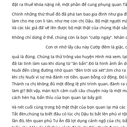
đặt ra thuế khóa nặng nề, một phần để cung phụng quan Tây, 
Chính những thứ thuế đó đã phá tan bao gia đình như gia đ
làm cho mẹ con li tán, như mẹ con chị Dậu. Bộ mặt người mà
Và các tác giả đã’ vẽ lên được bộ mặt thật của chúng thật sắc 
Không chỉ dừng ở thế, chúng còn là bọn “cướp ngày”. Nhân d
Con ơi nhớ lấy câu này Cướp đêm là giặc, 
quả là đúng. Chúng ta thử trông vào huyện Hình mà xem, tại s
đã tài tình làm sao khi dùng từ “ăn bẩn”.Đó là hình ảnh ẩn 
Nuôi đến công đường nhờ quan “đèn trời soi xét”,tìm cho ra
khi chị Nuôi vì sợ mà đánh rơi tiền, quan bỗng cử động. Đó 
Thành ra chị không đủ một đồng lệ phí trình quan, đành ra v
làm gì? Bởi vậy, màn kịch câm cuối câu chuyện này là một mà
cách hèn hạ, bẩn thỉu của bọn quan lại bấy giờ.
Và nét cuối cùng trong bộ mặt thật của bọn quan lại mà các 
Tắt đèn,chúng ta biết đâu có lúc chị Dậu bị bắt lên phủ vì tộ
lần đó, tên quan phủ Tư Ân đã lợi dụng cảnh ngộ của chị, b