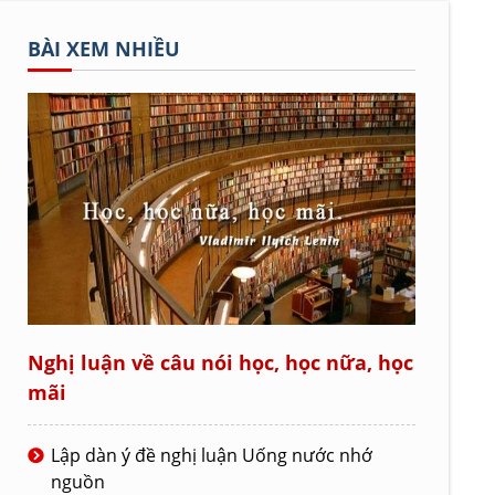
BÀI XEM NHIỀU
Nghị luận về câu nói học, học nữa, học
mãi
Lập dàn ý đề nghị luận Uống nước nhớ
nguồn