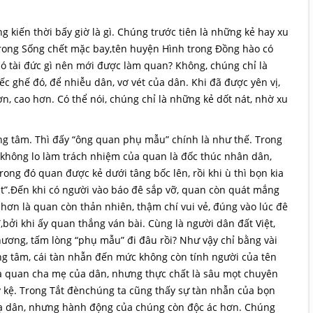
 kiến thời bấy giờ là gì. Chúng trước tiên là những kẻ hay xu
ong Sống chết mặc bay,tên huyện Hình trong Đồng hào có
có tài đức gì nên mới được làm quan? Không, chúng chỉ là
c ghế đó, để nhiễu dân, vơ vét của dân. Khi đã được yên vị,
, cao hơn. Có thể nói, chúng chỉ là những kẻ dốt nát, nhờ xu
ơng tâm. Thì đấy “ông quan phụ mẫu” chính là như thế. Trong
n không lo làm trách nhiệm của quan là đốc thúc nhân dân,
ong đó quan được kẻ dưới tâng bốc lên, rồi khi ù thì bọn kia
 thật”.Đến khi có người vào báo đê sắp vỡ, quan còn quát mắng
i hơn là quan còn thản nhiên, thậm chí vui vẻ, đúng vào lúc đê
,bởi khi ấy quan thắng ván bài. Cùng là người dân đất Việt,
ương, tấm lòng “phụ mẫu” đi đâu rồi? Như vậy chỉ bằng vài
ng tâm, cái tàn nhẫn đến mức không còn tính người của tên
 quan cha mẹ của dân, nhưng thực chất là sâu mọt chuyên
y kệ. Trong Tắt đènchúng ta cũng thấy sự tàn nhẫn của bọn
hạ dân, nhưng hành động của chúng còn độc ác hơn. Chúng