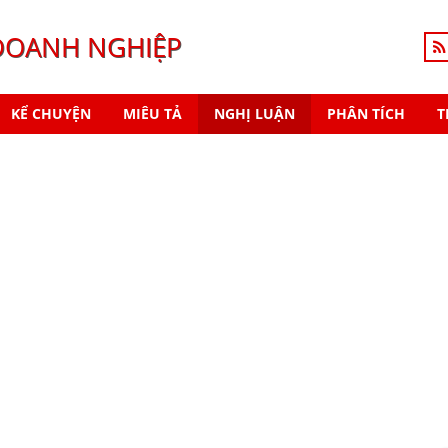
DOANH NGHIỆP
KỂ CHUYỆN
MIÊU TẢ
NGHỊ LUẬN
PHÂN TÍCH
T