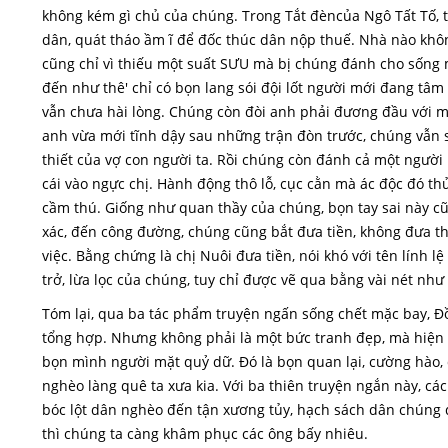
không kém gì chủ của chúng. Trong Tắt đèncủa Ngô Tất Tố, t
dân, quát tháo ầm ĩ để đốc thúc dân nộp thuế. Nhà nào khô
cũng chỉ vì thiếu một suất SƯU mà bị chúng đánh cho sống
đến như thê' chỉ có bọn lang sói đội lốt người mới đang tâ
vẫn chưa hài lòng. Chúng còn đòi anh phải đương đầu với m
anh vừa mới tĩnh dậy sau những trận đòn trước, chúng vẫn sấ
thiết của vợ con người ta. Rồi chúng còn đánh cả một người 
cái vào ngực chị. Hành động thô lỗ, cục cằn mà ác độc đó th
cầm thú. Giống như quan thầy của chúng, bọn tay sai này c
xác, đến công đường, chúng cũng bắt đưa tiền, không đưa th
việc. Bằng chứng là chị Nuôi đưa tiền, nói khó với tên lính 
trở, lừa lọc của chúng, tuy chỉ được vẽ qua bằng vài nét n
Tóm lại, qua ba tác phẩm truyện ngấn sống chết mặc bay, Đồ
tổng hợp. Nhưng không phải là một bức tranh đẹp, mà hiện 
bọn mình người mặt quỷ dữ. Đó là bọn quan lại, cường hào, 
nghèo làng quê ta xưa kia. Với ba thiên truyện ngắn này, cá
bóc lột dân nghèo đến tận xương tủy, hạch sách dân chúng 
thì chúng ta càng khâm phục các ông bấy nhiêu.