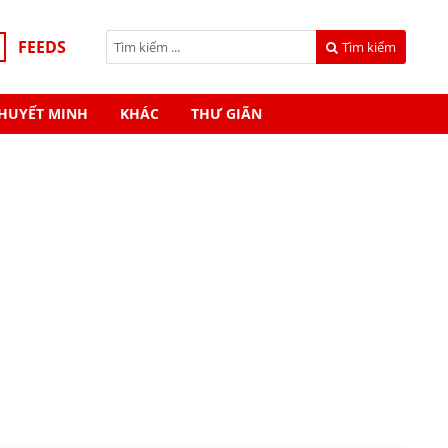
FEEDS
Tìm kiếm
HUYẾT MINH
KHÁC
THƯ GIÃN