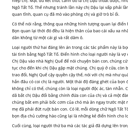
hiếp chị. Mặc dù kết thúc cảnh đó là chị Dậu thoát được, n
Ngô Tất Tố. Thế nhưng tránh lần này chị Dậu lại vấp phải lần
quan tĩnh, quan cụ đã mò vào phòng chị và giở trò bỉ ổi.
Có thể nói rằng, thông qua những hình tượng quan lại điển h
Bọn quan lại thời đó đều là hiện thân của bao cái xấu xa nhất
dân không từ một cái gì và rất dâm ô.
Loại người thứ hai đáng lên án trong các tác phẩm này là bọ
tài tình bằng Ngô Tất Tố. Điển hình cho loại người này là v
Chị Dậu vào nhà Nghị Quế để nói chuyện bán con, chúng cứ để
tục cho đến khi chị Dậu gặp mặt chúng. Chị quỳ ở cửa, còn 
trao đổi, Nghị Quế cậy quyền cậy thế, nói với chị mà như quát
hắn đâu có coi chị là người. Một thái độ đáng ghét của bọn
không chỉ có thế, chúng còn là loại người độc ác, tàn nhẫn
dã bắt chị Dậu đổi bằng chính đứa con của chị và cả một đà
chúng bắt em phải bốc cơm của chó mà ăn ngay trước mặt 
mẹ đã phải đứt ruột bán con. Có lẽ, mỗi dòng chữ Ngô Tất Tố
bọn địa chủ cường hào cũng lại là những kẻ điển hình cho l
Cuối cùng, loại người thứ ba mà các tác giả đã dựng lên trong