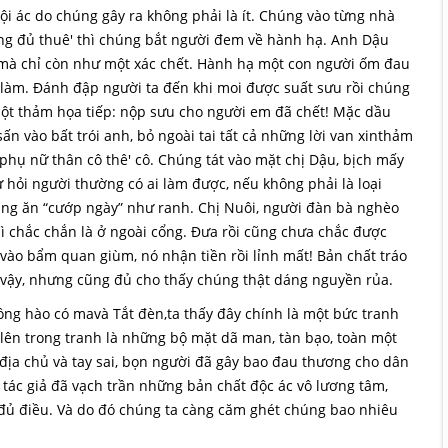
ội ác do chúng gây ra không phải là ít. Chúng vào từng nhà
ng đủ thuê' thì chúng bắt người đem về hành hạ. Anh Dậu
 mà chỉ còn như một xác chết. Hành hạ một con người ốm đau
m làm. Đánh đập người ta đến khi moi được suất sưu rồi chúng
ột thảm họa tiếp: nộp sưu cho người em đã chết! Mặc dầu
n vào bất trói anh, bỏ ngoài tai tất cả những lời van xinthảm
phụ nữ thân cô thê' cô. Chúng tát vào mặt chị Dậu, bịch mấy
ử hỏi người thường có ai làm được, nếu không phải là loại
ũng ăn “cướp ngày” như ranh. Chị Nuôi, người đàn bà nghèo
ì chắc chắn là ở ngoài cổng. Đưa rồi cũng chưa chắc được
lệ vào bẩm quan giùm, nó nhận tiền rồi lỉnh mất! Bản chất tráo
hư vậy, nhưng cũng đủ cho thấy chúng thật dáng nguyền rủa.
ng hào có mavà Tắt đèn,ta thấy đây chính là một bức tranh
lên trong tranh là những bộ mặt dã man, tàn bạo, toàn một
địa chủ và tay sai, bọn người đã gây bao đau thương cho dân
c tác giả đã vạch trần những bản chất độc ác vô lương tâm,
đủ điều. Và do đó chúng ta càng căm ghét chúng bao nhiêu