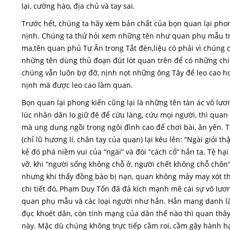
lại, cường hào, địa chủ và tay sai.
Trước hết, chúng ta hãy xem bản chất của bọn quan lại phong
nịnh. Chúng ta thử hỏi xem những tên như quan phụ mẫu tr
ma,tên quan phủ Tư Ân trong Tắt đèn,liệu có phải vì chúng 
những tên dùng thủ đoạn đút lót quan trên để có những chiế
chúng vẫn luôn bợ đỡ, nịnh nọt những ông Tây để leo cao hơn
nịnh mà được leo cao làm quan.
Bọn quan lại phong kiến cũng lại là những tên tàn ác vô lư
lúc nhân dân lo giữ đê để cứu làng, cứu mọi người, thì qua
mà ung dung ngồi trong ngôi đình cao để chơi bài, ăn yên. Tr
(chỉ lũ hương lí, chân tay của quan) lại kêu lên: “Ngài giỏi
kẻ đó phá niềm vui của “ngài” và đòi “cách cổ” hắn ta. Tệ hạ
vỡ, khi “người sống không chỗ ở, người chết không chỗ chôn”
nhưng khi thấy đồng bào bị nạn, quan không mảy may xót th
chi tiết đó, Phạm Duy Tốn đã đả kích mạnh mẽ cái sự vô lươ
quan phụ mẫu và các loại người như hắn. Hắn mang danh là
đục khoét dân, còn tính mạng của dân thế nào thì quan thâ
này. Mặc dù chúng không trực tiếp cầm roi, cầm gậy hành 