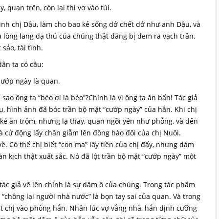
quan trên, còn lại thì vơ vào túi.
ình chị Dậu, làm cho bao kẻ sống dở chết dở như anh Dậu, và
 lòng lang dạ thú của chúng thật đáng bị đem ra vạch trần.
sảo, tài tình.
ân ta có câu:
cướp ngày là quan.
ao ông ta “béo ơi là béo”?Chính là vì ông ta ăn bẩn! Tác giả
dụ, hình ảnh đã bóc trần bộ mặt “cướp ngày” của hắn. Khi chị
 kẻ ăn trộm, nhưng lạ thay, quan ngồi yên như phỗng, và đến
là cử động lấy chân giẫm lên đồng hào đôi của chị Nuôi.
ề. Có thể chị biết “con ma” lây tiền của chị đấy, nhưng dám
n kịch thật xuất sắc. Nó đã lột trần bộ mặt “cướp ngày” một
tác giả vẽ lên chính là sự dâm ô của chúng. Trong tác phẩm
i “chông lại người nhà nước” là bọn tay sai của quan. Và trong
ắt chị vào phòng hắn. Nhân lúc vợ vắng nhà, hắn định cưỡng