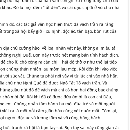
hưng bộ mặt dâm ô của hắn vẫn còn ghi rõ trong từng chữ của
 khác. Đó là một đêm “tắt đèn”, và cái dạo chị đi ở vú cho nhà
ình đó, các tác giả văn học hiện thực đã vạch trần ra rằng:
 trong xã hội bấy giờ - xu nịnh, độc ác, tàn bạo, bòn rút của
n địa chủ cường hào. Về loại nhân vật này, không ai miêu tả
ợ chồng Nghị Quế. Bọn này trước hết mang bản tính hách dịch.
 cho lũ chó xông ra cắn chị. Thái độ thờ ơ như thế lại tiếp
bọn chúng thản nhiên lau mồm lau mép. Rồi đến khi vào việc
 với súc vật. Chúng ta phải nói vậy vì từ lúc chị vào nhà hấn,
 địa chủ như Nghị Quế đã được Ngô Tất Tố vạch trần. Và
. Chúng giàu nứt đố để vách mà chỉ có hơn hai đồng bạc chúng
n chó mới đẻ. Rồi khi đã có được đứa ởmới là con chị Dậu,
mẹ em. Chúng nhẫn tâm hành hạ một đứa trẻ và một người
 viết ra là một nỗi căm giận hòa cùng với nước mắt. Tóm lại,
oại người độc ác vô lương tâm và vô cùng hông hách.
 bức tranh xã hội là bọn tay sai. Bọn tay sai này cũng gian ác